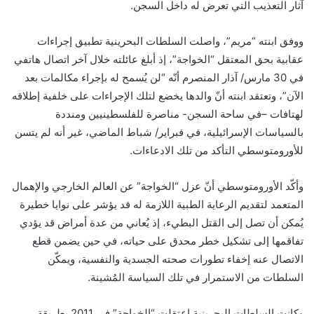
آثار التعذيب التي تعرض له داخل السجن.
ووفق ابنته “مريم”، واصلت السلطات البحرينية تطبيق إجراءات
عقابية بحق المعتقل “الخواجة”، إذ أبلغ عائلته خلال آخر اتصال هاتفي
في 30 مارس/ آذار المنصرم أنّه “لن يُسمح له بإجراء مكالمات بعد
الآن”، وتعتقد ابنته أنّ والدها يخضع لتلك الإجراءات على خلفية إطلاقه
لهتافات –في ساحة السجن- مناصرة للفلسطينيين ومنددة
بالسياسات الإسرائيلية، في فبراير/ شباط الماضي، غير أنه لم يتسن
للأورومتوسطي التأكد من تلك الادعاءات.
وأكّد
الأورومتوسطي
أنّ عزل “الخواجة” عن العالم الخارجي والإهمال
المتعمد لتقديم الرعاية الطبية اللازمة له قد يؤشر على نوايا خطيرة
يُمكن أن تصل إلى القتل البطيء، إذ يُعاني من عدة أمراض قد يؤدي
تفاقمها إلى تشكيل خطر محدق على حياته، في حين يضمن قطع
الاتصال عنه إخفاء تطورات صحته الجسدية والنفسية، ويمكّن
السلطات من الاستمرار في تلك السياسة المُشينة.
وكانت السلطات البحرينية اعتقلت “الخواجة” في 2011 بطريقة