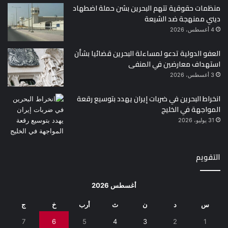
منظمات حقوقية تتهم البحرين بشن حملة اضطهاد
ديني ممنهجة ضد الشيعة
4 أغسطس، 2026
العفو الدولية تدعو لمساءلة البحرين قضائيا بشأن
استهداف معارضين في المنفى
3 أغسطس، 2026
انخراط البحرين في ضربات إيران يهدد بتوسيع رقعة
المواجهة في الخليج
31 يوليو، 2026
التقويم
أغسطس 2026
س
د
ن
ث
أرب
خ
ج
7
6
5
4
3
2
1