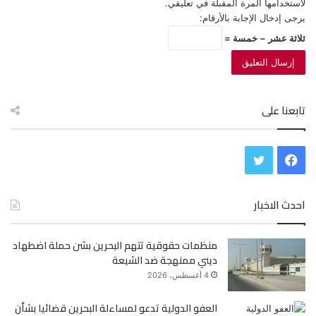
لاستخدامها المرة المقبلة في تعليقي.
يرجى إدخال الإجابة بالأرقام:
ثلاثة عشر − خمسة =
تابعنا على
ف
ت
ي
و
احدث الاخبار
س
ي
منظمات حقوقية تتهم البحرين بشن حملة اضطهاد
ب
ت
ديني ممنهجة ضد الشيعة
و
ر
4 أغسطس، 2026
ك
العفو الدولية تدعو لمساءلة البحرين قضائيا بشأن