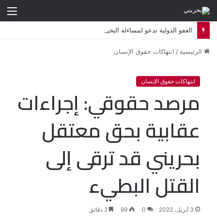
الق
العفو الدولية تدعو لمساءلة البحرين قضائيا بشأن استهداف معارضين في المنفى
الرئيسية
/
انتهاكات حقوق الإنسان
انتهاكات حقوق الإنسان
مرصد حقوقي: إجراءات
عقابية بحق معتقل
بحريني قد ترقى إلى
القتل البطيء
3 أبريل، 2022
0
99
2 دقائق