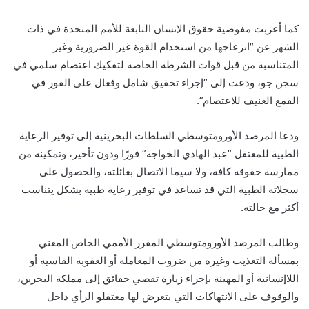
كما أعربت مفوضية حقوق الإنسان التابعة للأمم المتحدة في ذات
الشهر عن “انزعاجها من استخدام القوة غير الضرورية وغير
المتناسبة من قبل قوات الشرطة الخاصة لتفكيك اعتصام سلمي في
سجن جو، ودعت إلى “إجراء تحقيق شامل وفعال على الفور في
القمع العنيف للاعتصام”.
ودعا المرصد الأورومتوسطي السلطات البحرينية إلى توفير الرعاية
الطبية للمعتقل “عبد الهادي الخواجة” فورًا ودون تأخير، وتمكينه من
ممارسة حقوقه كافة، ولا سيما الاتصال بعائلته، والحصول على
سجلاته الطبية التي قد تساعد في توفير رعاية طبية بشكل يتناسب
أكثر مع حالته.
وطالب المرصد الأورومتوسطي المقرر الأممي الخاص المعني
بمسألة التعذيب وغيره من ضروب المعاملة أو العقوبة القاسية أو
اللاإنسانية أو المهينة بإجراء زيارة تقصي حقائق إلى مملكة البحرين،
والوقوف على الانتهاكات التي يتعرض لها معتقلو الرأي داخل