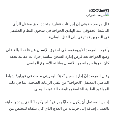
ت
ل
ب
ف
و
ي
ي
ي
ا
و
T
R
ي
ن
ن
ت
u
e
س
قال مرصد حقوقي إن إجراءات عقابية متخذة بحق معتقل الرأي
ب
ت
ت
ك
d
m
س
الناشط الحقوقي عبد الهادي الخواجة في سجون النظام الخليفي
ي
ا
و
ر
د
b
d
في البحرين قد ترقى إلى القتل البطيء.
l
i
إ
ر
ك
ب
ي
r
t
ن
س
وأعرب المرصد الأورومتوسطي لحقوق الإنسان عن قلقه البالغ على
ت
وضع الخواجة بعد فرض إدارة السجن سلسة إجراءات عقابية بحقه
كان آخرها حرمانه من الاتصال بعائلته الأسبوع الماضي.
وقال المرصد إنّ إدارة سجن “جوّ” البحريني منعت في فبراير/ شباط
الماضي المعتقل “الخواجة” من تلقي الرعاية الصحية، بما في ذلك
المواعيد الطبية الخاصة بمتابعة حالة عينه اليمنى.
إذ من المحتمل أن يكون مصابًا بمرض “الجلوكوما” الذي يهدد بإصابته
بالعمى، إضافة إلى حرمانه من العلاج الذي كان يتلقاه للتخلص من