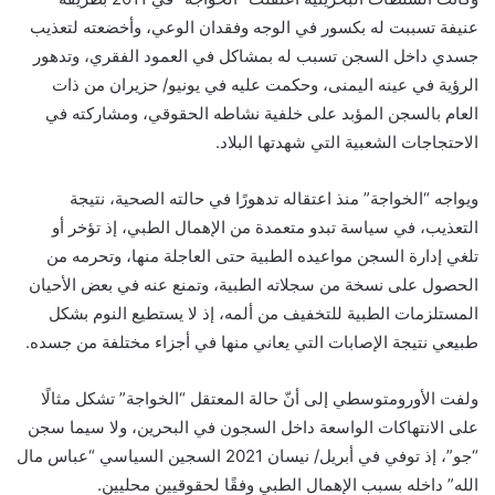
عنيفة تسببت له بكسور في الوجه وفقدان الوعي، وأخضعته لتعذيب
جسدي داخل السجن تسبب له بمشاكل في العمود الفقري، وتدهور
الرؤية في عينه اليمنى، وحكمت عليه في يونيو/ حزيران من ذات
العام بالسجن المؤبد على خلفية نشاطه الحقوقي، ومشاركته في
الاحتجاجات الشعبية التي شهدتها البلاد.
ويواجه “الخواجة” منذ اعتقاله تدهورًا في حالته الصحية، نتيجة
التعذيب، في سياسة تبدو متعمدة من الإهمال الطبي، إذ تؤخر أو
تلغي إدارة السجن مواعيده الطبية حتى العاجلة منها، وتحرمه من
الحصول على نسخة من سجلاته الطبية، وتمنع عنه في بعض الأحيان
المستلزمات الطبية للتخفيف من ألمه، إذ لا يستطيع النوم بشكل
طبيعي نتيجة الإصابات التي يعاني منها في أجزاء مختلفة من جسده.
ولفت الأورومتوسطي إلى أنّ حالة المعتقل “الخواجة” تشكل مثالًا
على الانتهاكات الواسعة داخل السجون في البحرين، ولا سيما سجن
“جو”، إذ توفي في أبريل/ نيسان 2021 السجين السياسي “عباس مال
الله” داخله بسبب الإهمال الطبي وفقًا لحقوقيين محليين.