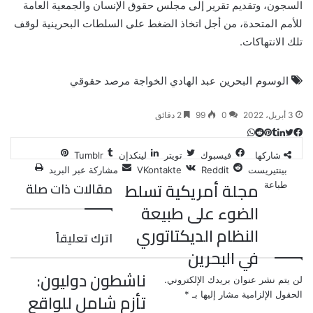
السجون، وتقديم تقرير إلى مجلس حقوق الإنسان والجمعية العامة
للأمم المتحدة، من أجل اتخاذ الضغط على السلطات البحرينية لوقف
تلك الانتهاكات.
الوسوم
البحرين
عبد الهادي الخواجة
مرصد حقوقي
3 أبريل، 2022
0
99
2 دقائق
ت
ل
ب
ف
و
ي
ي
ي
ا
و
T
R
شاركها
فيسبوك
تويتر
لينكدإن
ي
ن
ن
ت
u
e
س
بينتيريست
مشاركة عبر البريد
ب
ت
ت
ك
d
m
س
مجلة أمريكية تسلط
مقالات ذات صلة
طباعة
ي
ا
و
ر
د
b
d
الضوء على طبيعة
l
i
إ
ر
ك
ب
ي
r
t
ن
النظام الديكتاتوري
اترك تعليقاً
س
في البحرين
ت
ناشطون دوليون:
لن يتم نشر عنوان بريدك الإلكتروني.
تأزم شامل للواقع
الحقول الإلزامية مشار إليها بـ
*