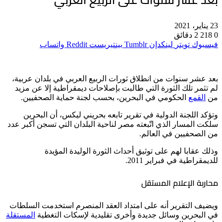
23 يناير، 2021
0
218
2 دقائق
فيسبوك
تويتر
لينكدإن
بينتيريست
واتساب
بعد عشر سنوات من انطلاق ثورات الربيع العربي في بلدان عربية،
لم تثمر تلك الثورة التي طالبت بإصلاحات ديمقراطية إلا عن مزيد
من
القمع
الحكومي في البحرين، بحسب لجنة حماية الصحفيين.
وتؤكد اللجنة الدولية في تقرير تابعه بحريني ليكس، أن البحرين
سلكت المسار الذي اتّبعته مصر لناحية البلدان التي تسجن أكبر عدد
من الصحفيين في العالم.
وذلك عقابا لهم على توثيق أحداث الثورة الوليدة المؤيدة
للديمقراطية في فبراير 2011.
محاربة الإعلام المستقل
ويضيف التقرير أنه على امتداد العقد المنصرم استخدمت السلطات
في البحرين وسائل جديدة وأخرى تقليدية لإسكات التغطية
المستقلة