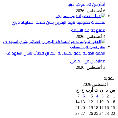
أكثر من 50 موكبا دينيا
6 أغسطس، 2026
منظمات حقوقية تتهم البحرين بشن حملة اضطهاد ديني
ممنهجة ضد الشيعة
4 أغسطس، 2026
العفو الدولية تدعو لمساءلة البحرين قضائيا بشأن استهداف
معارضين في المنفى
3 أغسطس، 2026
التقويم
أغسطس 2026
س
د
ن
ث
أرب
خ
ج
7
6
5
4
3
2
1
14
13
12
11
10
9
8
21
20
19
18
17
16
15
28
27
26
25
24
23
22