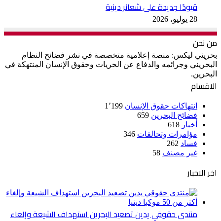
قيودًا جديدة على شعائر دينية
28 يوليو، 2026
من نحن
بحريني ليكس: منصة إعلامية متخصصة في نشر فضائح النظام
البحريني وجرائمه والدفاع عن الحريات وحقوق الإنسان المنتهكة في
البحرين.
الاقسام
انتهاكات حقوق الإنسان
1٬199
فضائح البحرين
659
أخبار
618
مؤامرات وتحالفات
346
فساد
262
غير مصنف
58
اخر الاخبار
منتدى حقوقي يدين تصعيد البحرين استهداف الشيعة وإلغاء