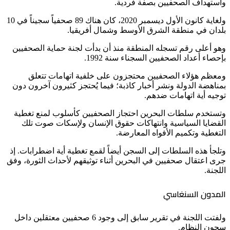
واستهداف الصحفيين بصفة فردية.
ولغاية كانون الأول ديسمبر 2020، كان هناك 89 صحفياً سجيناً في 10
بلدان في منطقة الشرق الأوسط وشمال أفريقيا.
وهو أعلى رقم تسجله المنطقة منذ أن بدأت لجنة حماية الصحفيين
بإحصاء أعداد الصحفيين السجناء سنة 1992.
ومعظم هؤلاء الصحفيين محتجزون على خلفية اتهامات تتعلق
بمناهضة الدولة ونشر أخبار كاذبة؛ فيما يُحتجز كثيرون آخرون دون
توجيه أية اتهامات ضدهم.
وتستخدم سلطات البحرين احتجاز الصحفيين كأسلوب لمنع تغطية
القضايا السياسية وانتهاكات حقوق الإنسان ولإسكات صوت تلك
التغطية وتكميم الأفواه المعارضة.
وتلجأ هذه السلطات إلى السجن أيضاً لقمع تغطية أية اضطرابات. إذ
جرى اعتقال صحفيين في البحرين أثناء توثيقهم لأحداث الثورة، وفق
اللجنة.
المدون السنغاسي
ولفتت اللجنة في تقرير سابق إلى وجود 6 صحفيين معتقلين داخل
سجون النظام.