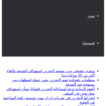
تويتر
فيسبوك
أخبار عاجلة
منتدى حقوقي يدين تصعيد البحرين استهداف الشيعة وإلغاء
أكثر من 50 موكبا دينيا
منظمات حقوقية تتهم البحرين بشن حملة اضطهاد ديني
ممنهجة ضد الشيعة
العفو الدولية تدعو لمساءلة البحرين قضائيا بشأن استهداف
معارضين في المنفى
انخراط البحرين في ضربات إيران يهدد بتوسيع رقعة المواجهة
في الخليج