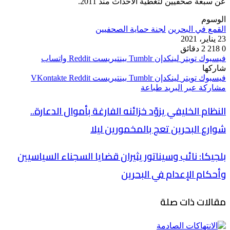
عن سبعة صحفيين لتغطية الأحداث منذ 2011.
الوسوم
القمع في البحرين
لجنة حماية الصحفيين
23 يناير، 2021
0
218
2 دقائق
فيسبوك
تويتر
لينكدإن
بينتيريست
واتساب
شاركها
فيسبوك
تويتر
لينكدإن
بينتيريست
مشاركة عبر البريد
طباعة
النظام الخليفي يزوّد خزائنه الفارغة بأموال الدعارة..
شوارع البحرين تعج بالمخمورين ليلا
بلجيكا: نائب وسيناتور يثيران قضايا السجناء السياسيين
وأحكام الإعدام في البحرين
مقالات ذات صلة