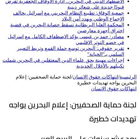
الاضطهاد الديني في البحرين.. إدارة الأوقاف الجعفرية تفرض
قيودًا جديدة على شعائر دينية
جمعية الوفاق: تطبيع النظام البحريني مع إسرائيل يخالف
الإجماع الوطني ويهدد أمن البلاد
المحكمة العليا البريطانية تسقط حصانة البحرين في قضية
اختراق أجهزة معارضين
مصادر: حمد بن عيسى يؤكد الاصطفاف الكامل مع إسرائيل
في خضم التوتر الإقليمي
تقرير حقوقي: البحرين توسع حملة القمع وتربط التعبير
السلمي بـ”الخيانة”
إجراءات مهينة بحق علماء الدين المعتقلين في البحرين شملت
تكبيلهم بالأغلال الحديدية
الرئيسية
/
انتهاكات حقوق الإنسان
/
لجنة حماية الصحفيين: إعلام
البحرين يواجه تهديدات خطيرة
انتهاكات حقوق الإنسان
لجنة حماية الصحفيين: إعلام البحرين يواجه
تهديدات خطيرة
بعد عشر سنوات على الربيع العربي