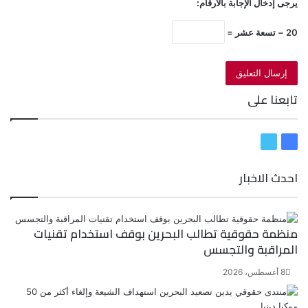
يرجى إدخال الإجابة بالأرقام:
20 − تسعة عشر =
تابعنا على
ف
ت
ي
و
احدث الاخبار
س
ي
ب
ت
و
ر
ك
منظمة حقوقية تطالب البحرين بوقف استخدام تقنيات
المراقبة والتجسس
8 أغسطس، 2026