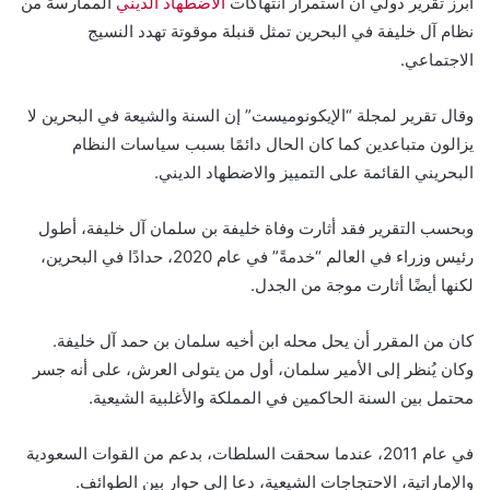
أبرز تقرير دولي أن استمرار انتهاكات
الاضطهاد الديني
الممارسة من
نظام آل خليفة في البحرين تمثل قنبلة موقوتة تهدد النسيج
الاجتماعي.
وقال تقرير لمجلة “الإيكونوميست” إن السنة والشيعة في البحرين لا
يزالون متباعدين كما كان الحال دائمًا بسبب سياسات النظام
البحريني القائمة على التمييز والاضطهاد الديني.
وبحسب التقرير فقد أثارت وفاة خليفة بن سلمان آل خليفة، أطول
رئيس وزراء في العالم “خدمةً” في عام 2020، حدادًا في البحرين،
لكنها أيضًا أثارت موجة من الجدل.
كان من المقرر أن يحل محله ابن أخيه سلمان بن حمد آل خليفة.
وكان يُنظر إلى الأمير سلمان، أول من يتولى العرش، على أنه جسر
محتمل بين السنة الحاكمين في المملكة والأغلبية الشيعية.
في عام 2011، عندما سحقت السلطات، بدعم من القوات السعودية
والإماراتية، الاحتجاجات الشيعية، دعا إلى حوار بين الطوائف.