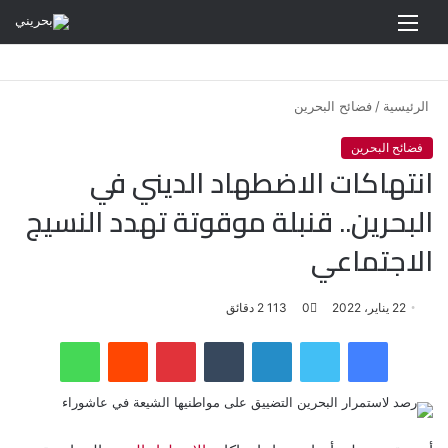
القائمة
الرئيسية
/
فضائح البحرين
فضائح البحرين
انتهاكات الاضطهاد الديني في
البحرين.. قنبلة موقوتة تهدد النسيج
الاجتماعي
22 يناير، 2022
0
113
2 دقائق
فيسبوك
تويتر
لينكدإن
‏Tumblr
بينتيريست
‏Reddit
واتساب