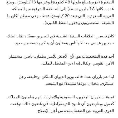
الصغيرة (جزيرة يبلغ طولها 48 كيلومترًا وعرضها 16 كيلومترًا ، ويبلغ
عدد سكانها 1.8 مليون نسمة) إلى المنطقة الشرقية من المملكة
العربية السعودية، التي تبعد 20 كيلومترًا فقط ، وهي موطن لكليهما
(الشيعة المضطربون وحقول النفط الكبيرة).
كان تحسين العلاقات السنية الشيعية في البحرين صعبًا دائمًا. الملك
حمد بن عيسى محاط بأناس يفضلون أن يحكم بقبضة من حديد.
أحد هذه الشخصيات هو الأخ الأصغر للأمير سلمان، ناصر، مستشار
الأمن القومي. ويقال إنه الابن المفضل للملك.
ابنا عم بارزان هما: خالد، وزير الديوان الملكي، وخليفة، رجل
عسكري. يتخذان موقفًا متشددًا مع الشيعة.
ثم هناك جيران البحرين، السعودية والإمارات. إنهم يعاملون المملكة
كعميل ويعارضون أي تلميح للديمقراطية. في غضون ذلك، توقفت
القوى الغربية عن الضغط بشدة من أجل الإصلاح.