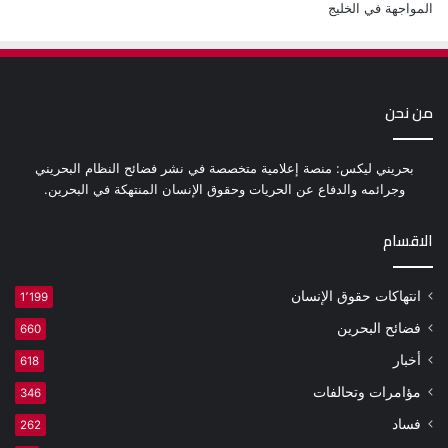
من نحن
بحريني ليكس: منصة إعلامية متخصصة في نشر فضائح النظام البحريني
وجرائمه والدفاع عن الحريات وحقوق الإنسان المنتهكة في البحرين.
الاقسام
انتهاكات حقوق الإنسان
1٬199
فضائح البحرين
660
أخبار
618
مؤامرات وتحالفات
346
فساد
262