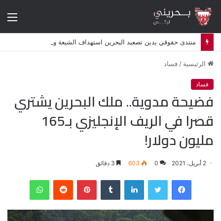
الق
منتدى حقوقي يدين تصعيد البحرين استهداف الشيعة وإلغاء أكثر من 50 موكبا دينيا
الرئيسية
/
فساد
فساد
فضيحة مدوية.. ملك البحرين يشتري
قصرا في الريف الإنجليزي بـ165
مليون دولار!
2 أبريل، 2021
0
603
3 دقائق
فيسبوك
تويتر
لينكدإن
‏Tumblr
بينتيريست
‏Reddit
واتساب