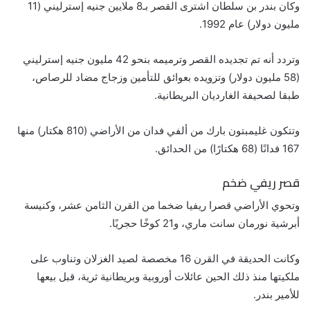
وكان بندر بن سلطان اشترى القصر بـ8 ملايين جنيه إسترليني (11
مليون دولار) عام 1992.
وتردد أنه تم تجديده القصر وترميمه بنحو 42 مليون جنيه إسترليني
(58 مليون دولار) وتزويده بعوائق للتأمين وزجاج مضاد للرصاص،
طبقا لصحيفة الغارديان البريطانية.
وتتكون غليمبتون بارك من ألفي فدان من الأراضي (810 هكتار) منها
167 فدانًا (68 هكتارًا) من الحدائق.
قصر ريفي ضخم
وتحوي الأراضي قصرا ريفيا ضخما من القرن الثامن عشر، وكنيسة
أبرشية نورمان سانت ماري، و21 كوخًا حجريًا.
وكانت الحديقة في القرن 16 مخصصة لصيد الغزلان وتناوب على
ملكيتها منذ ذلك الحين عائلات أوروبية وبريطانية ثرية، قبل بيعها
للأمير بندر.