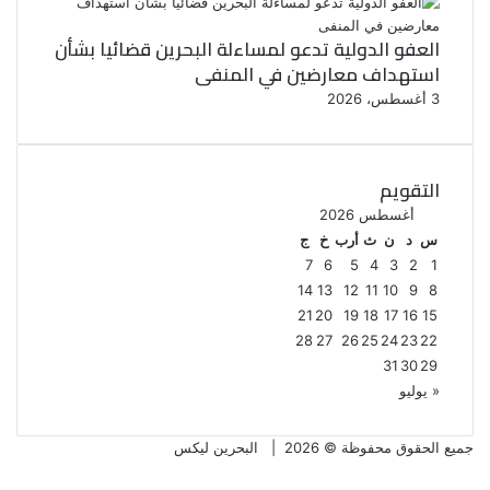
العفو الدولية تدعو لمساءلة البحرين قضائيا بشأن
استهداف معارضين في المنفى
3 أغسطس، 2026
التقويم
أغسطس 2026
س
د
ن
ث
أرب
خ
ج
7
6
5
4
3
2
1
14
13
12
11
10
9
8
21
20
19
18
17
16
15
28
27
26
25
24
23
22
31
30
29
« يوليو
جميع الحقوق محفوظة © 2026 |
البحرين ليكس
فيسبوك