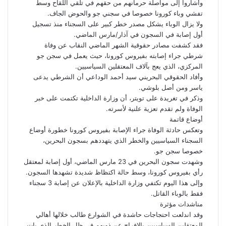
وأشاروا إلى مواصلة حرمانهم من حقهم في تلقي اللقاح وسط
تفشي وباء كورونا خصوصا في سجني جو والحوض الجاف.
ولا يزال الوباء يشكل مصدر خطر كبير على السجناء منذ تسجيل
أول إصابة في السجون في آذار/مارس الماضي.
فقد كشفت مصادر حقوقية الشهر الماضي النقاب عن وفاة
شرطي جراء إصابته بفيروس كورونا، حيث يعمل في سجن جو
المركزي، الذي يعج بآلاف المعتقلين السياسيين.
وأفاد الحقوقي البحريني سيد أحمد الوداعي أن الشرطي يدعى
ياسر ومن أصل بلوشي.
وذكر في تغريدة على تويتر، أن وزارة الداخلية تكتمت على خبر
الوفاة ولم تقدم تعزية علنية لأسرته.
أوضاع قاتمة
وتعكس حادثة الوفاة جراء الإصابة بفيروس كورونا خطورة أوضاع
السجناء السياسيين والخطر الذي يتهددهم بسجون البحرين،
خصوصا سجن جو.
وشهدت سجون البحرين في 23 مارس الماضي، أول إصابة لمعتقل
رأي بفيروس كورونا، وسط حالة اكتظاظ شديدة تشهدها السجون.
وإلى هذا اليوم تكتفي وزارة الداخلية بالإعلان عن إصابة 3 سجناء
فقط بالوباء القاتل.
مناشدات مؤثرة
وقد اندلعت احتجاجات حاشدة في الشوارع طالب خلالها أهالي
المعتقلين السياسيين بالإفراج عن ذويهم في ظل الخطر الذي بات