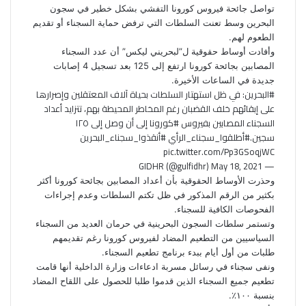
ب
ت
ك
ت
m
d
س
تواصل جائحة فيروس كورونا التفشي بشكل خطير في سجون
و
ر
د
b
ي
ا
d
البحرين وسط تعنت السلطات التي ترفض حماية السجناء أو تقديم
ك
إ
l
ر
i
ب
الطعوم لهم.
r
ن
ي
t
وأفادت أوساط حقوقية ل”لبحريني ليكس” أن عدد السجناء
س
المصابين بجائحة كورونا ارتفع إلى 125 بعد تسجيل 4 إصابات
ت
جديدة في الساعات الأخيرة.
#البحرين
: في ظل استهتار السلطات بحياة آلاف المعتقلين وإصرارها
على إبقائهم خلف القضبان رغم المخاطر المحيطة بهم، تتزايد أعداد
السجناء المصابين بفيروس
#كورونا
إلى أن وصل إلى ١٢٥
سجين.
#أطلقوا_سجناء_الرأي
#أنقذوا_سجناء_البحرين
pic.twitter.com/Pp3GSoqjWC
May 18, 2021
— GIDHR (@gulfidhr)
وحذرت الأوساط الحقوقية بأن أعداد المصابين بجائحة كورونا أكثر
بكثير من الرقم المذكور في ظل تكتم السلطات وعدم إجراءات
الفحوصات الكافية للسجناء.
وتستمر سلطات السجون البحرينية في حرمان العديد من السجناء
السياسيين من التطعيم المضاد لفيروس كورونا رغم تقديمهم
طلبات من أول أيام ببدء برنامج تطعيم السجناء.
ونفى سجناء في رسائل مسربة ادعاءات وزارة الداخلية أنها قامت
تطعيم جميع السجناء الذين قدموا طلبا للحصول على اللقاح المضاد
بنسبة ١٠٠٪.