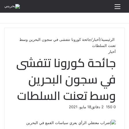
القائمة
الرئيسية
/
أخبار
/
جائحة كورونا تتفشى في سجون البحرين وسط
تعنت السلطات
أخبار
جائحة كورونا تتفشى
في سجون البحرين
وسط تعنت السلطات
0
150
2 دقائق
18 مايو، 2021
ف
ت
ل
ب
و
ي
و
ي
T
ي
ا
R
ي
س
ن
u
ن
ت
e