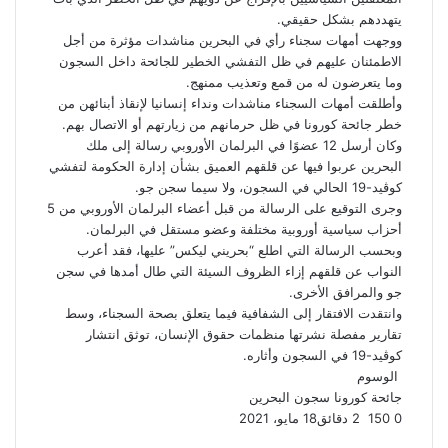
يتهددهم بشكل حقيقي.
ووجهت أمهات سجناء رأي في البحرين مناشدات مؤثرة من أجل
الاطمئنان عليهم في ظل التفشي الخطير للجائحة داخل السجون
وما يتعرضون له من قمع وتعذيب ممنهج.
وأطلقت أمهات السجناء مناشدات ونداء إنسانيا لإنقاذ أبنائهن من
خطر جائحة كورونا في ظل حرمانهم من زيارتهم أو الاتصال بهم.
وكان أرسل 12 عضوًا في البرلمان الأوروبي رسالة إلى ملك
البحرين عربوا فيها عن قلقهم العميق بشأن إدارة الحكومة لتفشي
كوڤيد-19 الحالي في السجون، ولا سيما سجن جو.
وجرى التوقيع على الرسالة من قبل أعضاء البرلمان الأوروبي من 5
أحزاب سياسية أوروبية مختلفة وعضو مستقل في البرلمان.
وبحسب الرسالة التي اطلع “بحريني ليكس” عليها، فقد أعرب
النواب عن قلقهم إزاء الظروف السيئة التي طال أمدها في سجن
جو والمرافق الأخرى.
وانتقدت الافتقار إلى الشفافية فيما يتعلق بصحة السجناء، وسط
تقارير مفصلة نشرتها منظمات حقوق الإنسان، توثق انتشار
كوڤيد-19 في السجون وأثاره.
الوسوم
جائحة كورونا
سجون البحرين
0
150
2 دقائق
18 مايو، 2021
ف
ت
ل
ب
و