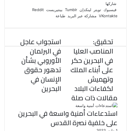
ي
و
ي
T
ي
ا
R
شاركها
ي
س
ن
u
ن
ت
e
فيسبوك
تويتر
لينكدإن
بينتيريست
ب
ت
ك
ت
m
d
س
مشاركة عبر البريد
طباعة
و
ر
د
b
ي
ا
d
ك
إ
l
ر
i
ب
r
ن
ي
t
تحقيق:
استجواب عاجل
س
ت
المناصب العليا
في البرلمان
في البحرين حكر
الأوروبي بشأن
على أبناء الملك
تدهور حقوق
وتهميش
الإنسان في
لكفاءات البلاد
البحرين
مقالات ذات صلة
استدعاءات أمنية واسعة في البحرين
على خلفية نصرة القدس
1 مايو، 2022