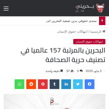
الق
منتدى حقوقي يدين تصعيد البحرين استهداف الشيعة وإلغاء أكثر من 50 موكبا دينيا
الرئيسية
/
انتهاكات حقوق الإنسان
انتهاكات حقوق الإنسان
البحرين بالمرتبة 157 عالميا في
تصنيف حرية الصحافة
3 مايو، 2025
0
97
دقيقة واحدة
فيسبوك
تويتر
لينكدإن
‏Tumblr
بينتيريست
‏Reddit
واتساب