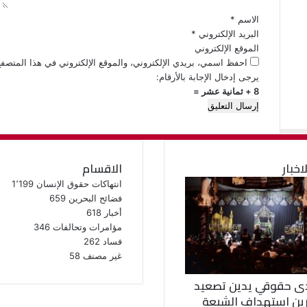
*
الاسم
*
البريد الإلكتروني
*
الموقع الإلكتروني
احفظ اسمي، بريدي الإلكتروني، والموقع الإلكتروني في هذا المتصفح
يرجى إدخال الإجابة بالأرقام:
8 + ثمانية عشر =
لاخبار
الاقسام
انتهاكات حقوق الإنسان
1٬199
فضائح البحرين
659
أخبار
618
مؤامرات وتحالفات
346
فساد
262
غير مصنف
58
ى حقوقي يدين تصعيد
رين استهداف الشيعة