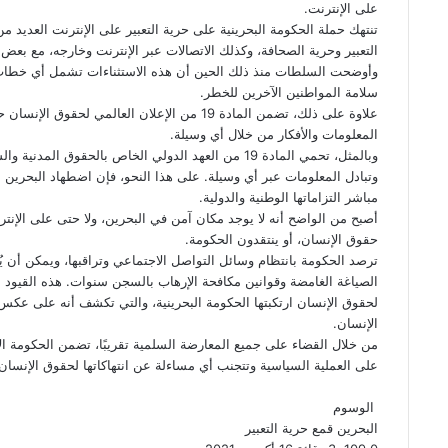
على الإنترنت.
تنتهك حملة الحكومة البحرينية على حرية التعبير على الإنترنت العديد م
التعبير وحرية الصحافة، وكذلك الاتصالات عبر الإنترنت وخارجه، مع بعض ا
وأوضحت السلطات منذ ذلك الحين أن هذه الاستثناءات تشمل أي خطاب ي
سلامة المواطنين الآخرين للخطر.
علاوة على ذلك، تضمن المادة 19 من الإعلان العالم
المعلومات والأفكار من خلال أي وسيلة.
وبالمثل، تحمي المادة 19 من العهد الدولي الخاص بالحقو
وتبادل المعلومات عبر أي وسيلة. على هذا النحو، فإن اضطهاد البحرين
مباشر التزاماتها الوطنية والدولية.
أصبح من الواضح أنه لا يوجد مكان آمن في البحرين، ولا حتى على الإن
حقوق الإنسان، أو ينتقدون الحكومة.
ترصد الحكومة بانتظام وسائل التواصل الاجتماعي وتراقبها، ويمكن أن يُ
الصياغة الغامضة وقوانين مكافحة الإرهاب بالسجن سنوات. هذه القيود 
لحقوق الإنسان ارتكبتها الحكومة البحرينية، والتي تكشف أنه على عكس ادع
الإنسان.
من خلال القضاء على جميع المعارضة السلمية تقريبًا، تضمن الحكومة ال
على العملية السياسية وتتجنب أي مساءلة عن انتهاكاتها لحقوق الإنسان
الوسوم
البحرين
قمع حرية التعبير