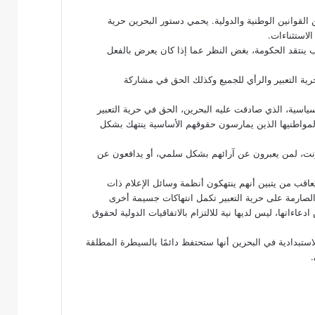
ن القوانين الوطنية والدولية. يحمي دستور البحرين حرية
لاستثناءات.
نتقد الحكومة، بغض النظر عما إذا كان يعرض بالفعل
ي لحقوق الإنسان حرية التعبير والرأي للجميع وكذلك الحق في مشاركة
ق المدنية والسياسية، الذي صادقت عليه البحرين، الحق في حرية التعبير
 لمواطنيها الذين يمارسون حقوقهم الأساسية ينتهك بشكل
ترنت، لمن يعبرون عن آرائهم بشكل سلمي، أو يدافعون عن
عاقب من يتبين أنهم ينتهكون أنظمة وسائل الإعلام ذات
الصارمة على حرية التعبير تكمل انتهاكات جسيمة أخرى
اءاتها، ليس لديها نية للالتزام بالاتفاقيات الدولية لحقوق
استبدادية في البحرين أنها ستحتفظ دائمًا بالسيطرة المطلقة
.