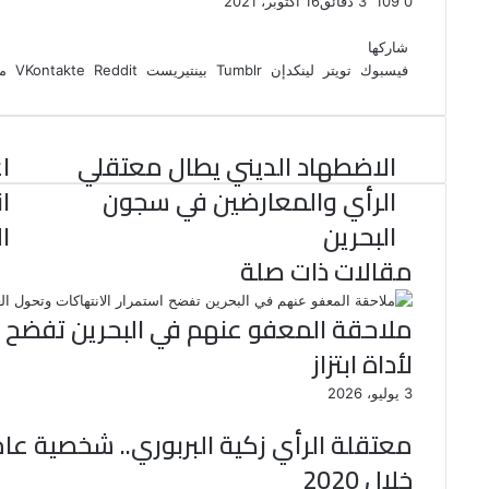
0
109
3 دقائق
16 أكتوبر، 2021
ف
ت
ل
ب
و
ي
و
ي
T
ي
ا
R
شاركها
ي
س
ن
u
ن
ت
e
فيسبوك
تويتر
لينكدإن
بينتيريست
مش
ب
ت
ك
ت
m
d
س
و
ر
د
b
ي
ا
d
ك
إ
l
ر
i
ب
الاضطهاد الديني يطال معتقلي
ا
r
ن
ي
t
س
الرأي والمعارضين في سجون
ا
ت
البحرين
ا
مقالات ذات صلة
ملاحقة المعفو عنهم في البحرين تفضح اس
لأداة ابتزاز
3 يوليو، 2026
معتقلة الرأي زكية البربوري.. شخصية عام
خلال 2020