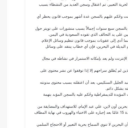
لحرية التعبير، تم اعتقال وسجن العديد من النشطاء بسبب
ى الإنترنت وحُكم عليهم بالسجن عدة أشهر بموجب قانون يحظر أي
 بالسجن سبع سنوات إجمالاً بسبب منشورات على تويتر حول
ين على يد التحالف الذي تقوده السعودية في اليمن.
 مما أدى إلى عقوبات بموجب قانون تنظيم وسائل الإعلام.
عام 2020 بموجب قانون الأحكام البديلة في البحرين، فإن أي خطاب ينتقد على وسائل
لإنترنت ولم يعد بإمكانه الاستمرار في نشاطه في مجال
ذين لم يُطلق سراحهم إلا إذا توقفوا عن نشر محتوى على
كتور عبد الجليل السنكيس، بعد أن اعتقلته بسبب محتوى مدونته
ته بشكل دائم.
2011 لمشاركته في الاحتجاجات المؤيدة للديمقراطية وحُكم عليه بالسجن المؤبد بتهمة
رين أون لاين، علي عبد الإمام، للاستهداف والمضايقة من
قبل الحكومة بسبب نشاطه على الإنترنت وحُكم عليه غيابيًا بالسجن لمدة 15 عامًا بعد إجباره على الاختباء والهروب في نهاية المطاف
 البحرين لا تنوي السماح بحرية التعبير أو الاحتجاج السلمي