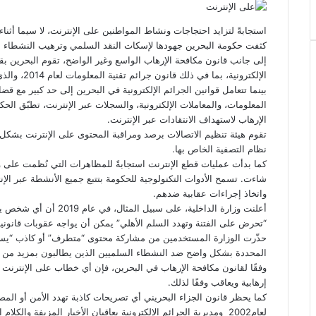
ي
س
ن
u
ن
ت
e
ب
ت
ك
ت
m
d
س
و
ر
د
b
ي
ا
d
كثفت حكومة البحرين جهودها لإسكات النقد السلمي وترهيب النشطاء عل
ك
إ
l
ر
i
ب
إلى جانب قانون مكافحة الإرهاب الواسع وغير الواضح، تقوم البحرين بق
r
ن
ي
t
الإلكترونية، بما في ذلك قانون جرائم تقنية المعلومات لعام 2014، والذي يسمح بمقاضاة حرية التعبير على الإنترنت.
س
بينما تتعامل قوانين الجرائم الإلكترونية في البحرين إلى حد كبير مع قض
ت
المعلومات، والمعاملات الإلكترونية، والسجلات عبر الإنترنت، تطبّق الحك
الإرهاب لاستهداف الانتقادات عبر الإنترنت.
تقوم هيئة تنظيم الاتصالات برصد ومراقبة المحتوى على الإنترنت بش
نظام التصفية الخاص بها.
كما بدأت عمليات قطع الإنترنت استجابةً للمظاهرات التي نُظمت على و
شاءت. تسمح الأدوات التكنولوجية للحكومة بتتبع جميع الأنشطة عبر الإ
واتخاذ إجراءات عقابية ضدهم.
أعلنت وزارة الداخلية، عل
“تحرض على الفتنة وتهدد السلم الأهلي” يمكن أن يواجه عقوبات قانونية
حذّرت الوزارة المستخدمين من مشاركة محتوى “متطرف” أو كاذب “يسي
المحددة بشكل واضح ضد النشطاء السلميين الذين يطالبون بمزيد من ا
وفقًا لقانون مكافحة الإرهاب في البحرين، فإن أي خطاب على الإنترن
إرهابية ويعاقب وفقًا لذلك.
كما يحظر قانون الجزاء البحريني أي تصريحات كاذبة تهدد الأمن أو المصل
لعام2002 ومديرية الجرائم الإلكترونية يعاقبان الأخبار المزيفة والكلام الناقد للشخصيات العامة وانتقاد الدول الأجنبية الصديقة.