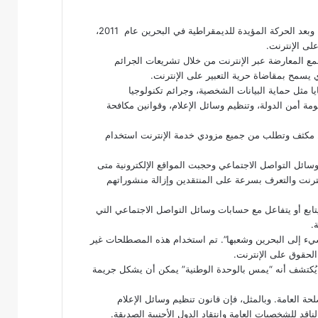
استجابةً لتزايد احتجاجات ونشاط المواطنين على الإنترنت، لا سيما أثناء وبعد الحركة المؤيدة للديمقراطية في البحرين عام 2011،
ى الإنترنت.
مع المعارضة عبر الإنترنت من خلال تشريعات الجرائم
ايا مثل حماية البيانات الشخصية، وجرائم تكنولوجيا
ومة أمن الدولة، وتنظيم وسائل الإعلام، وقوانين مكافحة
كل مكثف وتطلب من جميع مزودي خدمة الإنترنت استخدام
سائل التواصل الاجتماعي وحجبت المواقع الإلكترونية متى
نترنت والتعرف بسرعة على المنتقدين وإزالة منشوراتهم
ى سبيل المثال، في عام 2019 أن أي شخص يتابع أو يتفاعل مع حسابات وسائل التواصل الاجتماعي التي
.
ء إلى البحرين وشعبها”. تم استخدام هذه المصطلحات غير
لحقوق على الإنترنت.
ت يُكتشف أنه “يمس بالوحدة الوطنية” يمكن أن يشكل جريمة
حة العامة. وبالمثل، فإن قانون تنظيم وسائل الإعلام