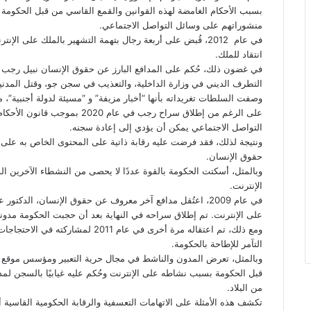
بسبب الأحكام الغامضة لهذه القوانين والقمع القاسي من قبل الحكومة 
منشوراتهم على وسائل التواصل الاجتماعي.
في عام 2012، قُبض على أربعة رجال بتهمة التشهير بالملك عل
انتقاد للملك.
في غضون ذلك، حُكم على المدافع البارز عن حقوق الإنسان نبيل رجب
التطرف الديني في وزارة الداخلية، والتعذيب في سجن جو، وقتل المدني
وصفت السلطات تغريداته بأنها “أخبار مزيفة” و “مسيئة لدولة أجنبية”،
على الرغم من إطلاق سراح رجب في 
التواصل الاجتماعي يمكن أن يؤدي إلى إعادة سجنه.
ونتيجة لذلك، فقد فرضت عليه رقابة ذاتية على المحتوى الخاص به على ا
حقوق الإنسان.
وبالمثل، أسكتت الحكومة بالقوة عددًا لا يحصى من النشطاء الآخرين ال
الإنترنت.
في عام 2009، اعتُقل مدافع آخر معروف عن حقوق الإنسان، الد
على الإنترنت. تم إطلاق سراحه في النهاية بعد أن حجبت الحكومة مدون
ومع ذلك، تم اعتقاله مرة أخرى في عام 
التآمر للإطاحة بالحكومة.
وبالمثل، تعرض المدون والناشط في مجال حرية التعبير ومؤسس موقع بح
من البلاد.
تكشف هذه الأمثلة على الاتهامات التعسفية والرقابة الحكومية القاسية أن