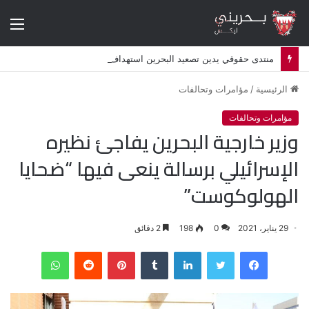
الق
منتدى حقوقي يدين تصعيد البحرين استهداف الشيعة وإلغاء أكثر من 50 موكبا دينيا
الرئيسية
/
مؤامرات وتحالفات
مؤامرات وتحالفات
وزير خارجية البحرين يفاجئ نظيره
الإسرائيلي برسالة ينعى فيها “ضحايا
الهولوكوست”
29 يناير، 2021
0
198
2 دقائق
فيسبوك
تويتر
لينكدإن
‏Tumblr
بينتيريست
‏Reddit
واتساب