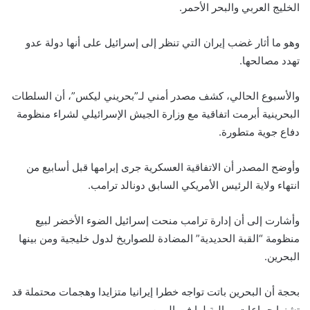
الخليج العربي والبحر الأحمر.
وهو ما أثار غضب إيران التي تنظر إلى إسرائيل على أنها دولة عدو
تهدد مصالحها.
والأسبوع الحالي، كشف مصدر أمني لـ”بحريني ليكس”، أن السلطات
البحرينية أبرمت اتفاقية مع وزارة الجيش الإسرائيلي لشراء منظومة
دفاع جوية متطورة.
وأوضح المصدر أن الاتفاقية العسكرية جرى إبرامها قبل أسابيع من
انتهاء ولاية الرئيس الأمريكي السابق دونالد ترامب.
وأشارت إلى أن إدارة ترامب منحت إسرائيل الضوء الأخضر لبيع
منظومة “القبة الحديدية” المضادة للصواريخ لدول خليجية ومن بينها
البحرين.
بحجة أن البحرين باتت تواجه خطرا إيرانيا متزايدا وهجمات محتملة قد
تشنها جماعات موالية لها في اليمن.