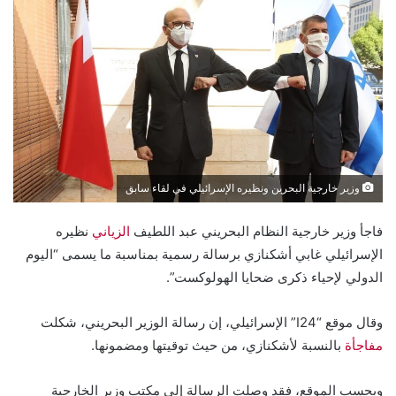
وزير خارجية البحرين ونظيره الإسرائيلي في لقاء سابق
فاجأ وزير خارجية النظام البحريني عبد اللطيف
الزياني
نظيره
الإسرائيلي غابي أشكنازي برسالة رسمية بمناسبة ما يسمى “اليوم
الدولي لإحياء ذكرى ضحايا الهولوكست”.
وقال موقع “I24” الإسرائيلي، إن رسالة الوزير البحريني، شكلت
مفاجأة
بالنسبة لأشكنازي، من حيث توقيتها ومضمونها.
وبحسب الموقع، فقد وصلت الرسالة إلى مكتب وزير الخارجية