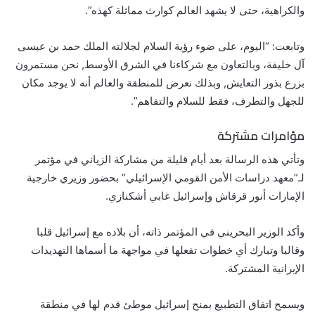
والكراهية، حتى لا يشهد العالم كوارث مماثلة كهذه”.
وتابعت: “اليوم، على ضوء رؤية السلام لجلالته الملك حمد بن عيسى
آل خليفة، وبالتعاون مع شركاءنا في الشرق الأوسط, نحن مستمرون
بزرع بذور التعايش, وبذلك نعرض للمنطقة والعالم أنه لا يوجد مكان
للجهل والتطرف، فقط للسلام والتفاهم”.
مؤامرات مشتركة
وتأتي هذه الرسالة بعد أيام قليلة من مشاركة الزياني في مؤتمر
لـ”معهد دراسات الأمن القومي الإسرائيلي” بحضور وزيري خارجية
الإمارات أنور قرقاش وإسرائيل غابي أشكنازي.
وأكد الوزير البحريني في المؤتمر ذاته، أن بلاده مع إسرائيل قلبا
وقالبا وتبارك أي خطوات تفعلها في مواجهة ما أسماها التهديدات
الإيرانية المشتركة.
ويسمح اتفاق التطبيع بمنح إسرائيل موطئ قدم لها في منطقة