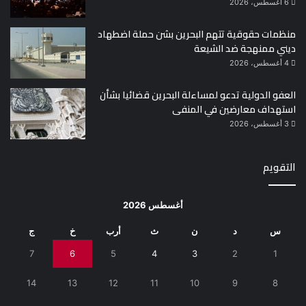
6 أغسطس، 2026
منظمات حقوقية تتهم البحرين بشن حملة اضطهاد
ديني ممنهجة ضد الشيعة
4 أغسطس، 2026
العفو الدولية تدعو لمساءلة البحرين قضائيا بشأن
استهداف معارضين في المنفى
3 أغسطس، 2026
التقويم
أغسطس 2026
س
د
ن
ث
أرب
خ
ج
7
6
5
4
3
2
1
14
13
12
11
10
9
8