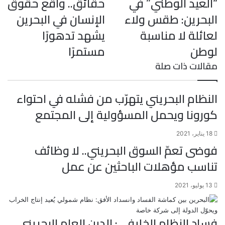
“العيد الوطني” في
حقائق.. واقع حقوق
ي
ا
و
ر
د
b
d
البحرين: طقس ولاء
الإنسان في البحرين
l
i
إ
ر
ك
ب
ي
r
t
ن
لعائلة لا مناسبة
يشهد تدهورًا
س
لوطن
مستمرًا
ت
مقالات ذات صلة
النظام البحريني يتهرّب من فشله في احتواء
كورونا ويحمل المسؤولية إلى المجتمع
18 يناير، 2021
فوضى تعمّ السوق البحريني.. لا وظائف
تناسب مؤهلات الباحثين عن عمل
13 يوليو، 2021
فساد النظام الخليفي: الدين العام البحريني