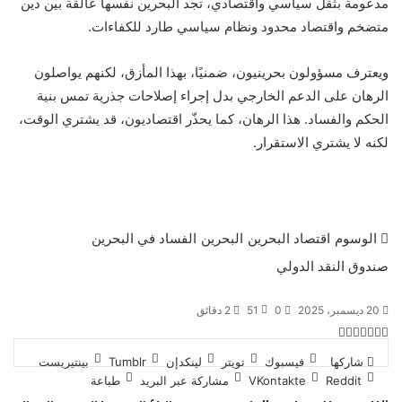
مدعومة بثقل سياسي واقتصادي، تجد البحرين نفسها عالقة بين دين
متضخم واقتصاد محدود ونظام سياسي طارد للكفاءات.
ويعترف مسؤولون بحرينيون، ضمنيًا، بهذا المأزق، لكنهم يواصلون
الرهان على الدعم الخارجي بدل إجراء إصلاحات جذرية تمس بنية
الحكم والفساد. هذا الرهان، كما يحذّر اقتصاديون، قد يشتري الوقت،
لكنه لا يشتري الاستقرار.
الوسوم
اقتصاد البحرين
البحرين
الفساد في البحرين
صندوق النقد الدولي
20 ديسمبر، 2025
0
51
2 دقائق
ت
ل
ب
ف
و
ي
ي
ي
ا
و
T
R
شاركها
فيسبوك
تويتر
لينكدإن
بينتيريست
ي
ن
ن
ت
u
e
س
مشاركة عبر البريد
طباعة
ب
ت
ت
ك
d
m
س