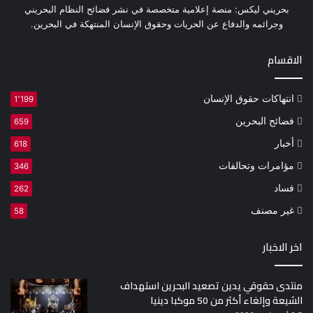
بحريني ليكس: منصة إعلامية متخصصة في نشر فضائح النظام البحريني
وجرائمه والدفاع عن الحريات وحقوق الإنسان المنتهكة في البحرين.
الاقسام
انتهاكات حقوق الإنسان
1٬199
فضائح البحرين
659
أخبار
618
مؤامرات وتحالفات
346
فساد
262
غير مصنف
58
اخر الاخبار
منتدى حقوقي يدين تصعيد البحرين استهداف
الشيعة وإلغاء أكثر من 50 موكبا دينيا