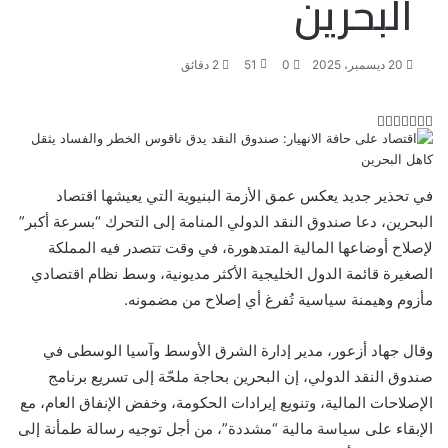
البحرين
20 ديسمبر، 2025
0
51
2 دقائق
ت
ل
ب
ف
و
ي
ي
ي
ا
و
T
R
ي
ن
ن
ت
u
e
س
ب
ت
ت
ك
d
m
س
في تحذير جديد يعكس عمق الأزمة البنيوية التي يعيشها اقتصاد
ي
ا
و
ر
د
b
d
البحرين، دعا صندوق النقد الدولي المنامة إلى التحرك “بسرعة أكبر”
l
i
إ
ر
ك
ب
لإصلاح أوضاعها المالية المتدهورة، في وقت تتصدر فيه المملكة
ي
r
t
ن
س
الصغيرة قائمة الدول الخليجية الأكثر مديونية، وسط نظام اقتصادي
ت
مأزوم وهيمنة سياسية تُفرغ أي إصلاح من مضمونه.
وقال جهاد أزعور، مدير إدارة الشرق الأوسط وآسيا الوسطى في
صندوق النقد الدولي، إن البحرين بحاجة ملحّة إلى تسريع برنامج
الإصلاحات المالية، وتنويع إيرادات الحكومة، وخفض الإنفاق العام، مع
الإبقاء على سياسة مالية “مشددة”، من أجل توجيه رسالة طمأنة إلى