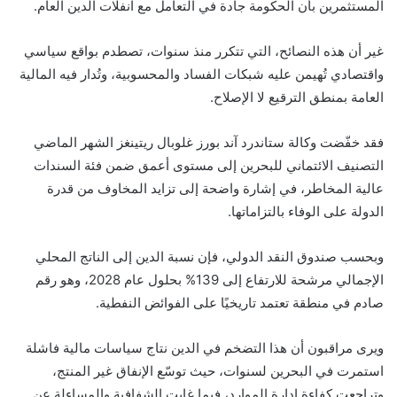
المستثمرين بأن الحكومة جادة في التعامل مع انفلات الدين العام.
غير أن هذه النصائح، التي تتكرر منذ سنوات، تصطدم بواقع سياسي
واقتصادي تُهيمن عليه شبكات الفساد والمحسوبية، وتُدار فيه المالية
العامة بمنطق الترقيع لا الإصلاح.
فقد خفّضت وكالة ستاندرد آند بورز غلوبال ريتينغز الشهر الماضي
التصنيف الائتماني للبحرين إلى مستوى أعمق ضمن فئة السندات
عالية المخاطر، في إشارة واضحة إلى تزايد المخاوف من قدرة
الدولة على الوفاء بالتزاماتها.
وبحسب صندوق النقد الدولي، فإن نسبة الدين إلى الناتج المحلي
الإجمالي مرشحة للارتفاع إلى 139% بحلول عام 2028، وهو رقم
صادم في منطقة تعتمد تاريخيًا على الفوائض النفطية.
ويرى مراقبون أن هذا التضخم في الدين نتاج سياسات مالية فاشلة
استمرت في البحرين لسنوات، حيث توسّع الإنفاق غير المنتج،
وتراجعت كفاءة إدارة الموارد، فيما غابت الشفافية والمساءلة عن