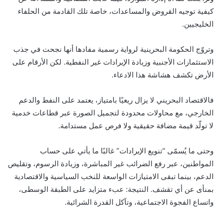
كيفية توجيه القروض والمساعدات، خاصة تلك القادمة من الحلفاء
الخليجيين.
وتروّج الحكومة البحرينية لرواية رسمية مفادها أنها نجحت في جذب
الاستثمارات الأجنبية وزيادة الإيرادات غير النفطية. لكن الأرقام على
الأرض تكشف هشاشة هذا الادعاء.
فالاقتصاد البحريني لا يزال ريعيًا بامتياز، يعتمد على النفط والدعم
الخارجي، مع محاولات محدودة لتجميل الصورة عبر قطاعات خدمية
لا تولّد قيمة مضافة حقيقية ولا فرص عمل مستدامة.
وحتى ما يُسمّى “تنويع الإيرادات” غالبًا ما يأتي على حساب
المواطنين، عبر رفع الضرائب غير المباشرة، وزيادة الرسوم، وتقليص
الدعم، بينما تبقى الامتيازات الواسعة للنخب السياسية والاقتصادية
بمنأى عن أي تقشف. النتيجة: عبء متزايد على الطبقة الوسطى،
واتساع الفجوة الاجتماعية، وتآكل القدرة الشرائية.