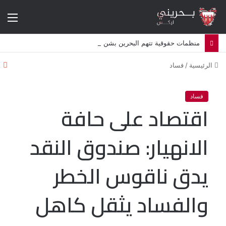
الق
منظمات حقوقية تتهم البحرين بشن حملة اضطهاد ديني ممنهجة ضد الشيعة
إ
الرئيسية
/
فساد
غ
ل
ا
فساد
اقتصاد على حافة
ق
الانهيار: صندوق النقد
يدق ناقوس الخطر
والفساد يثقل كاهل