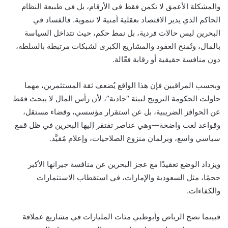
والمشكلة الأعمق لا تكمن فقط في الأرقام، بل في طبيعة النظام
الحاكم الذي يدير الاقتصاد بعقلية أمنية لا تنموية. فالفساد في
البحرين ليس حالات فردية، بل نمط حكم، حيث تتداخل السياسة
بالمال، وتُمنح العقود والمشاريع الكبرى لشبكات مرتبطة بالسلطة،
دون منافسة حقيقية أو رقابة فعّالة.
وبحسب المراقبين فإن هذا الواقع يُضعف ثقة المستثمرين، مهما
حاولت الحكومة الترويج لبيئة “جاذبة”، لأن رأس المال لا يبحث فقط
عن الحوافز الضريبية، بل عن استقرار مؤسسي، وقضاء مستقل،
وقواعد لعب واضحة—وهي عناصر تفتقر إليها البحرين في ظل قمع
سياسي واسع، وبرلمان منزوع الصلاحيات، وإعلام مُقيَّد.
ويزداد الوضع تعقيدًا مع عجز البحرين عن منافسة جيرانها الأكبر
حجمًا، مثل السعودية والإمارات، في استقطاب الاستثمارات
والكفاءات.
فبينما تضخ الرياض وأبوظبي مئات المليارات في مشاريع عملاقة