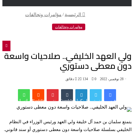
الرئيسية
/
مؤامرات وتحالفات
تويتر
فيسبوك
مؤامرات وتحالفات
ولي العهد الخليفي.. صلاحيات واسعة
دون معطى دستوري
28 نوفمبر، 2022
0
134
2 دقائق
فيسبوك
تويتر
لينكدإن
Tumblr
بينتيريست
Reddit
واتساب
يتمتع سلمان بن حمد آل خليفة ولي العهد ورئيس الوزراء في النظام
الخليفي بسلسلة صلاحيات واسعة دون معطى دستوري أو سند قانوني.