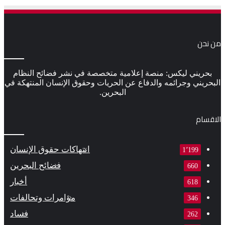
من نحن
بحريني ليكس: منصة إعلامية متخصصة في نشر فضائح النظام
البحريني وجرائمه والدفاع عن الحريات وحقوق الإنسان المنتهكة في
البحرين.
الاقسام
انتهاكات حقوق الإنسان
1٬199
فضائح البحرين
660
أخبار
618
مؤامرات وتحالفات
346
فساد
262