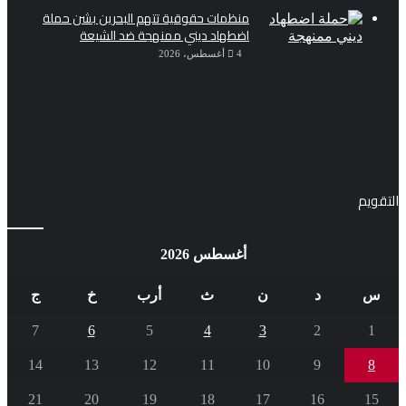
منظمات حقوقية تتهم البحرين بشن حملة
اضطهاد ديني ممنهجة ضد الشيعة
4 أغسطس، 2026
التقويم
أغسطس 2026
س
د
ن
ث
أرب
خ
ج
7
6
5
4
3
2
1
14
13
12
11
10
9
8
21
20
19
18
17
16
15