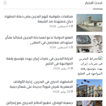
احدث الاخبار
س
ي
منظمات حقوقية تتهم البحرين بشن حملة اضطهاد
ب
ت
ديني ممنهجة ضد الشيعة
و
ر
4 أغسطس، 2026
ك
العفو الدولية تدعو لمساءلة البحرين قضائيا بشأن
استهداف معارضين في المنفى
3 أغسطس، 2026
انخراط البحرين في ضربات إيران يهدد بتوسيع رقعة
المواجهة في الخليج
31 يوليو، 2026
الاضطهاد الديني في البحرين.. إدارة الأوقاف
الجعفرية تفرض قيودًا جديدة على شعائر دينية
28 يوليو، 2026
جمعية الوفاق: تطبيع النظام البحريني مع إسرائيل