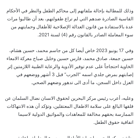
وذلك للمطالبة بإحالة ملفاتهم إلى محاكم الطفل والنظر في الأحكام
القاسية الصادرة ضدهم التي لم تراع طفولتهم، بعد أن طالبوا مرات
عدة بالاستفادة من قانون العدالة الإصلاحية للأطفال وحمايتهم من
سوء المعاملة الصادر بالقانون رقم (4) لسنة 2021.
وفي 17 يونيو 2023 خاض أيضا كل من جاسم محمد، حسين هشام،
حسين جمعة، صادق محمد، فارس حسين وخليل صباح معركة الامعاء
الخاوية احتجاجاً على عدم توفير الأدوية والرعاية الطبية اللازمتين إثر
إصابتهم بمرض جلدي اسمه “الجرب” قبل 3 أشهر ووضعهم في
العزل داخل السجن، ما أدى الى تدهور وضعهم الصحي.
وعليه، أعرب رئيس مركز البحرين لحقوق الانسان نضال السلمان عن
قلقها البالغ على سلامة الاطفال المعتقلين، وتؤكد أن هذه الانتهاكات
الممارسة بحقهم مخالفة للمعاهدات والمواثيق الدولية لاسيما
اتفاقية حقوق الطفل.
وناشد مركز البحرين لحماية الأطفال من سوء المعاملة وإعادة