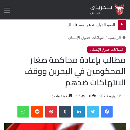
الق
العفو الدولية تدعو لمساءلة البحرين قضائيا بشأن استهداف معارضين في المنفى
الرئيسية
/
انتهاكات حقوق الإنسان
انتهاكات حقوق الإنسان
مطالب بإعادة محاكمة صغار
المحكومين في البحرين ووقف
الانتهاكات ضدهم
26 يونيو، 2023
0
96
دقيقة واحدة
فيسبوك
تويتر
لينكدإن
‏Tumblr
بينتيريست
‏Reddit
واتساب