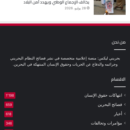
يخالف الإجماع الوطني ويهدد أمن البلاد
28 يوليو، 2026
من نحن
بحريني ليكس: منصة إعلامية متخصصة في نشر فضائح النظام البحريني
وجرائمه والدفاع عن الحريات وحقوق الإنسان المنتهكة في البحرين.
الاقسام
انتهاكات حقوق الإنسان
1٬198
فضائح البحرين
659
أخبار
618
مؤامرات وتحالفات
346