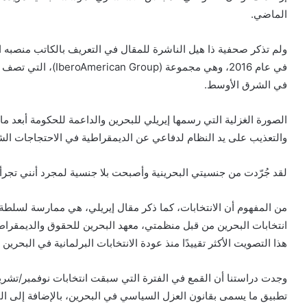
الماضي.
ولم تذكر صحفية ذا هيل الناشرة للمقال في التعريف بالكاتب منصبه 
في عام 2016، وهي مجمو
في الشرق الأوسط.
الصورة الغزلية التي رسمها إيريلي للبحرين والداعمة للحكومة أبعد م
والتعذيب على يد النظام لدفاعي عن الديمقراطية في الاحتجاجات الشعبية 
لقد جُرّدت من جنسيتي البحرينية وأصبحت بلا جنسية لمجرد أنني تجر
من المفهوم أن الانتخابات، كما ذكر مقال إيريلي، هي ممارسة لسلطة 
انتخابات البحرين من قبل منظمتي، معهد البحرين للحقوق والديمقراطية 
هذا التصويت الأكثر تقييدًا منذ عودة الانتخابات البرلمانية في البحرين في 2
وجدت دراستنا أن القمع في الفترة التي سبقت انتخابات نوفمبر/تشر
تطبيق ما يسمى بقانون العزل السياسي في البحرين، بالإضافة إلى المرسوم الت