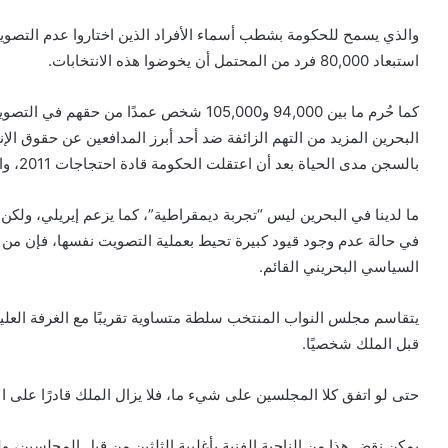
والذي يسمح للحكومة بشطب أسماء الأفراد الذين اختاروا عدم التصويت ف
استبعاد 80,000 فرد من المحتمل أن يخوضوا هذه الانتخابات.
كما حُرم ما بين 94,000 و105,000 شخص عمدًا
البحرين المزيد من التهم الزائفة ضد أحد أبرز المدافعين عن حقوق الإ
بالسجن مدى الحياة بعد أن اعتقلت الحكومة قادة احتجاجات 2011، والتي تم سحقها بمساعدة السعودية ودول خليجية مجاورة.
ما لدينا في البحرين ليس “تجربة ديمقراطية”، كما يزعم إيريلي، ولكن 
في حالة عدم وجود قيود كبيرة تحيط بعملية التصويت نفسها، فإن من
السياسي البحريني القائم.
يتقاسم مجلس النواب المنتخب سلطة متساوية تقريبًا مع الغرفة العلي
قبل الملك شخصيًا.
حتى لو اتفق كلا المجلسين على شيء ما، فلا يزال الملك قادرًا على ا
يمكن نقض هذا من الناحية الفنية بأغلبية الثلثين من قبل المجلسين، 