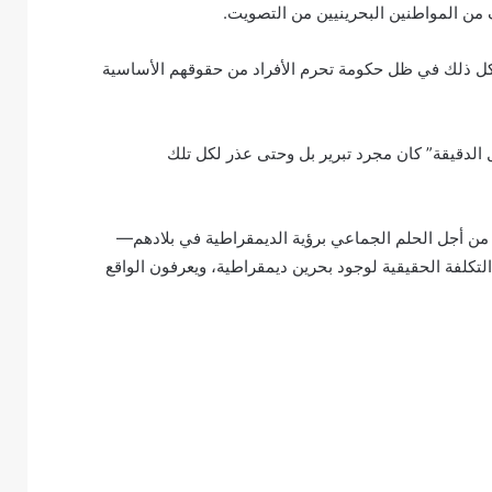
من المواطنين البحرينيين من التصويت.
كل ذلك في ظل حكومة تحرم الأفراد من حقوقهم الأساسية
ل الدقيقة” كان مجرد تبرير بل وحتى عذر لكل تلك
نّ العديد من المواطنين البحرينيين الذين ضحوا بالكثير منذ عام 2011 من أجل الحلم الجماعي برؤية الديمقراطية في بلادهم—
تكلفة الحقيقية لوجود بحرين ديمقراطية، ويعرفون الواقع