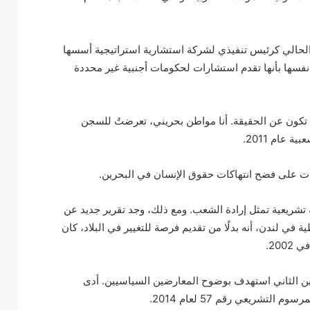
الحالي كرئيس تنفيذي لشركة استشارية استراتيجية أسسها
عة (IberoAmerican Group)، التي تصف نفسها بأنها تقدم استشارات لحكومات أجنبية غير محددة
ا تكون عن الحقيقة. أنا مواطن بحريني، تعرضتُ للسجن
عام 2011.
أت على فضح انتهاكات حقوق الإنسان في البحرين.
تشريعية تمثل إرادة الشعب. ومع ذلك، وجد تقرير جديد عن
في لندن، أنه بدلًا من تقديم فرصة للتغيير في البلاد، كان
200.
ين الثاني استهدف بوضوح المعارضين السياسيين. أدى
شريعي رقم 57 لعام 2014.