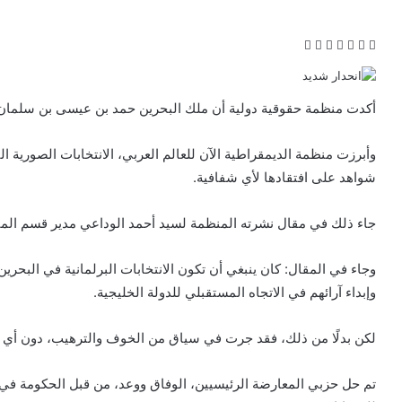
ف
ت
ل
ب
و
ي
و
ي
T
ي
R
ا
س
ي
ن
u
ن
e
ت
ب
ت
ك
m
ت
d
س
أكدت منظمة حقوقية دولية أن ملك البحرين حمد بن عيسى بن سلمان آل 
و
ر
د
b
ي
d
ا
ك
إ
l
ر
i
ب
وأبرزت منظمة
الديمقراطية الآن للعالم العربي
، الانتخابات الصورية 
ن
r
ي
t
شواهد على افتقادها لأي شفافية.
س
ت
جاء ذلك في مقال نشرته المنظمة لسيد أحمد الوداعي مدير قسم المن
وجاء في المقال: كان ينبغي أن تكون الانتخابات البرلمانية في البحر
وإبداء آرائهم في الاتجاه المستقبلي للدولة الخليجية.
لكن بدلًا من ذلك، فقد جرت في سياق من الخوف والترهيب، دون أي 
تم حل حزبي المعارضة الرئيسيين، الوفاق ووعد، من قبل الحكومة في 