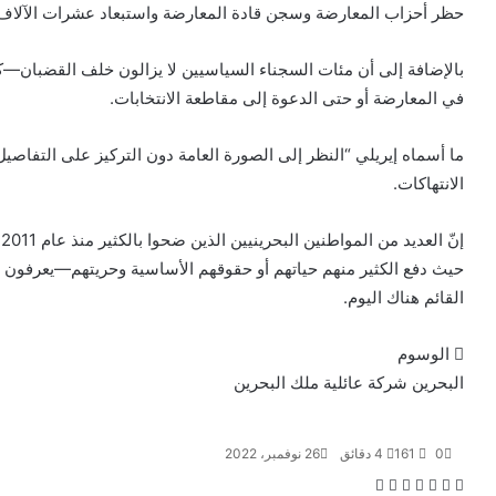
حظر أحزاب المعارضة وسجن قادة المعارضة واستبعاد عشرات الآلاف 
بالإضافة إلى أن مئات السجناء السياسيين لا يزالون خلف القضبان—
في المعارضة أو حتى الدعوة إلى مقاطعة الانتخابات.
ما أسماه إيريلي “النظر إلى الصورة العامة دون التركيز على التفاصي
الانتهاكات.
إ
حيث دفع الكثير منهم حياتهم أو حقوقهم الأساسية وحريتهم—يعرفون ال
القائم هناك اليوم.
الوسوم
البحرين
شركة عائلية
ملك البحرين
0
161
4 دقائق
26 نوفمبر، 2022
ف
ت
ل
ب
و