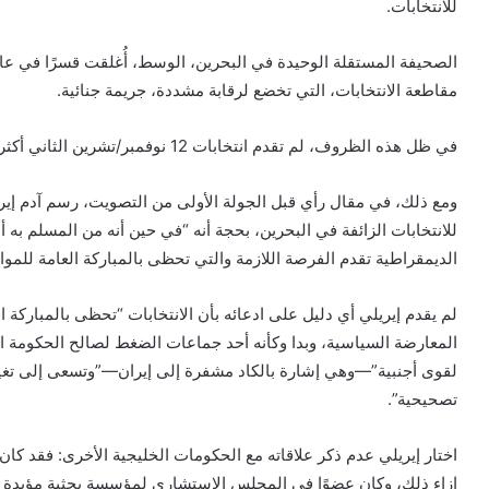
للانتخابات.
مقاطعة الانتخابات، التي تخضع لرقابة مشددة، جريمة جنائية.
في ظل هذه الظروف، لم تقدم انتخابات 12 نوفمبر/تشرين الثاني أكثر من مجرد قشرة خادعة للديمقراطية.
ومع ذلك، في مقال رأي قبل الجولة الأولى من التصويت، رسم آدم إير
للانتخابات الزائفة في البحرين، بحجة أنه “في حين أنه من المسلم به أن 
الديمقراطية تقدم الفرصة اللازمة والتي تحظى بالمباركة العامة للمو
لم يقدم إيريلي أي دليل على ادعائه بأن الانتخابات “تحظى بالمباركة ا
المعارضة السياسية، وبدا وكأنه أحد جماعات الضغط لصالح الحكومة 
لقوى أجنبية”—وهي إشارة بالكاد مشفرة إلى إيران—”وتسعى إلى تغيي
تصحيحية”.
اختار إيريلي عدم ذكر علاقاته مع الحكومات الخليجية الأخرى: فقد
إزاء ذلك، وكان عضوًا في المجلس الاستشاري لمؤسسة بحثية مؤيدة لل