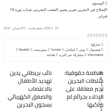
الوسوم
الإصلاح في البحرين
تقرير مصير الشعب البحريني
شباب ثورة 14
فبراير
0
255
دقيقة واحدة
27 فبراير، 2021
ف
ت
ل
ب
و
ي
و
ي
T
ي
R
ا
شاركها
س
ي
ن
u
ن
e
ت
فيسبوك
تويتر
لينكدإن
بينتيريست
ب
ت
ك
m
ت
d
س
مشاركة عبر البريد
طباعة
و
ر
د
b
ي
d
ا
ك
إ
l
ر
i
ب
ن
r
ي
t
منظمة حقوقية:
نائب بريطاني يدين
م
س
ق
ت
سلطات البحرين
تهديد الأطفال
ا
تجبر معتقلا على
بالاغتصاب
ل
الإدلاء بجرائم لم
والصعق الكهربائي
ا
ت
يرتكبها
بسجون البحرين
ذ