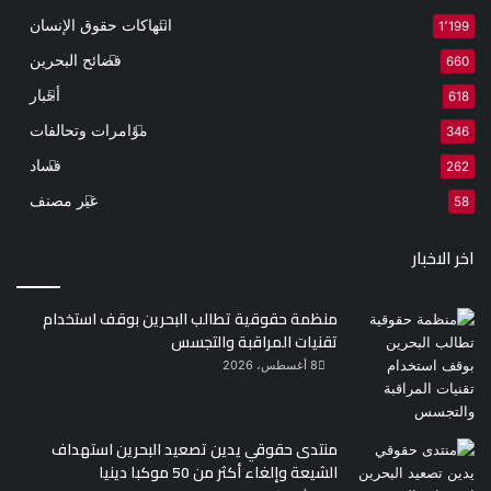
انتهاكات حقوق الإنسان
1٬199
فضائح البحرين
660
أخبار
618
مؤامرات وتحالفات
346
فساد
262
غير مصنف
58
اخر الاخبار
منظمة حقوقية تطالب البحرين بوقف استخدام
تقنيات المراقبة والتجسس
8 أغسطس، 2026
منتدى حقوقي يدين تصعيد البحرين استهداف
الشيعة وإلغاء أكثر من 50 موكبا دينيا