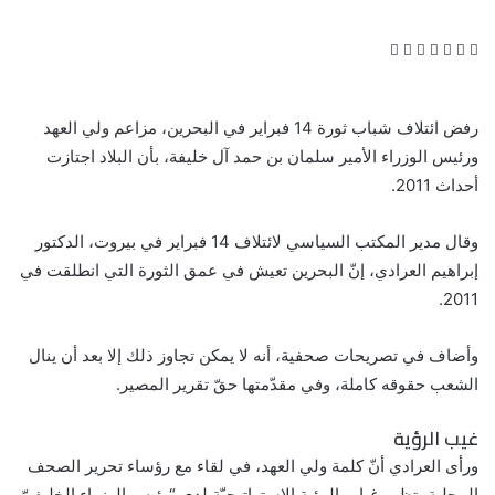
ف
ت
ل
ب
و
ي
و
ي
T
ي
R
ا
س
ي
ن
u
ن
e
ت
ب
ت
ك
m
ت
d
س
رفض ائتلاف شباب ثورة 14 فبراير في البحرين، مزاعم ولي العهد
و
ر
د
b
ي
d
ا
ورئيس الوزراء الأمير سلمان بن حمد آل خليفة، بأن البلاد اجتازت
ك
إ
l
ر
i
ب
أحداث 2011.
ن
r
ي
t
س
ت
وقال مدير المكتب السياسي لائتلاف 14 فبراير في بيروت، الدكتور
إبراهيم العرادي، إنّ البحرين تعيش في عمق الثورة التي انطلقت في
2011.
وأضاف في تصريحات صحفية، أنه لا يمكن تجاوز ذلك إلا بعد أن ينال
الشعب حقوقه كاملة، وفي مقدّمتها حقّ تقرير
المصير
.
غيب الرؤية
ورأى العرادي أنّ كلمة ولي العهد، في لقاء مع رؤساء تحرير الصحف
المحلية، تظهر غياب الرؤية الاستراتيجيّة لدى “رئيس الوزراء الخليفيّ