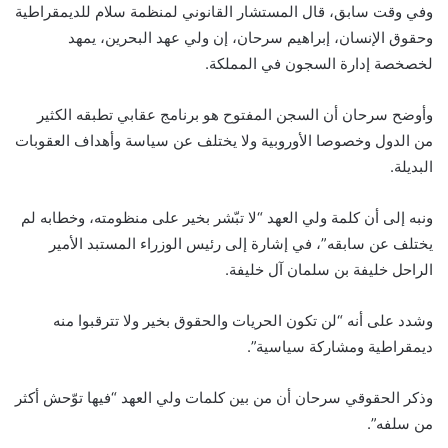
وفي وقت سابق، قال المستشار القانوني لمنظمة سلام للديمقراطية
وحقوق الإنسان، إبراهيم سرحان، إن ولي عهد البحرين، يمهد
لخصخصة
إدارة السجون في المملكة.
وأوضح سرحان أن السجن المفتوح هو برنامج عقابي تطبقه الكثير
من الدول وخصوصا الأوروبية ولا يختلف عن سياسة وأهداف العقوبات
البديلة.
ونبه إلى أن كلمة ولي العهد “لا تبّشر بخير على منظومته، وخطابه لم
يختلف عن سابقه”، في إشارة إلى رئيس الوزراء المستبد الأمير
الراحل خليفة بن سلمان آل خليفة.
وشدد على أنه “لن تكون الحريات والحقوق بخير ولا تترقبوا منه
ديمقراطية ومشاركة سياسية”.
وذكر الحقوقي سرحان أن من بين كلمات ولي العهد “فيها توّحش أكثر
من سلفه”.