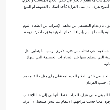
تهاكات ما يتعلق بالحق في تلقي العلاج المناسب واللازم،
جناء المعتقلين السياسيين إلى المبنى رقم (2) والذي أصبح يعرف بـ (مبنى العزل) كأحد أشكال العقوبة، أو المنع
ون بالإعدام التعسفي عن بدأهم الإضراب عن الطعام اليوم
مطالبة بالسماح لهم بإحياء الشعائر الدينية وفق ماذكرته زوجة
و جماعية- هي تختلف من فترة لأخرى، ومنها ما يتطور مثل
اسية التي تنطلق منها تلك التجاوزات الجسيمة التي تنتهك
اب.
الحق في تلقي العلاج اللازم لمعتقلي رأي مثل حالة: محمد
 المبنى مبنى عزل، للعذاب فقط، أتوا بي إلى هنا للإنتقام،
لم يحضروا لي ملابسي و احتياجاتي من المبنى 8، يتصرفون معنا حسب مزاجهم، الانتقام منا ليس طبيعيا، لا أعرف