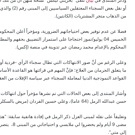
وذكر المنتدى في
بيان
تلقى “بحريني ليكس” نسخة منهن أن من تلك الان
أو نقل بعض الس
من الذهاب متجر المشتريات (الكانتين).
فضلا عن عدم توفير بعض احتياجاتهم الضرورية، ومؤخراً أعلن المحكوم
الخميس 04 يوليو/تموز احتجاجا على استمرار التضييق بحقهم وال
المحكوم بالإعدام محمد رمضان عبر تدوينة في منصة (إكس).
وعلى الرغم من أنَّ صور الانتهاكات التي تطال سجناء الرأي -فردية أ
ما يتعلق الحرمان من العلاج؛ فإنَّ المهم في قرائتها هو القاعدة الأس
القواعد النموذجية الدنيا لمعاملة السجناء عبر سياسة الإفلات من العق
وأشار المنتدى إلى بعض الحالات التي تم نشرها مؤخراً حول انتهاكات 
حسن عبدالله الرمل (64 عاما)، وعلي حسين الفردان (مريض بالسكلر)، حبيب الفردان.
وتعليقاً على نقله لمبنى العزل ذكر الرمل في إفادة هاتفية سابقة: “هذا
مضى 9 أيام و
إلى متى”.