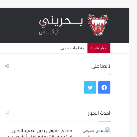
منظمات حقوقية تتهم البحرين بشن حملة اضطهاد د
أخبار عاجلة
تابعنا على
ف
ت
ي
و
س
احدث الاخبار
ي
ب
ت
منتدى حقوقي يدين تصعيد البحرين
و
ر