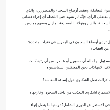
 المعاملة، وتعقيد أوضاع السجناء والمتضررين، والذي
معتقلي الرأي، فإنَّه لم نشهد حتى اللحظة أي إجراء قضائي
للسجناء، والذين وهؤلاء -للمصادفة- مازال بعضهم يمارس
.
 حول تردي أوضاع السجون في البحرين في فترات متعددة؛
 من العقاب؟.
 مسؤول او إحالة أي مسؤول أو عنصر -من أي رتبة كانت-
اف الانتهاكات بحق المعتقلين السياسيين؟.
ث لازالت تصل الشكاوى حول إساءة المعاملة؟.
والاستماع لشكاوى التعذيب من داخل السجون وخارجها؟.
 في الاستعراض الدوري الشامل؟؛ ومنها ما يتصل إنهاء