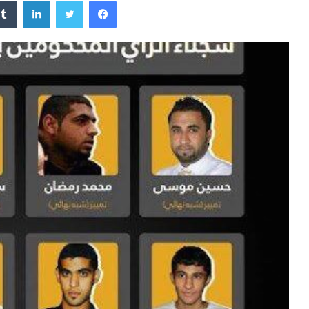
فيسبوك
تويتر
لينكدإن