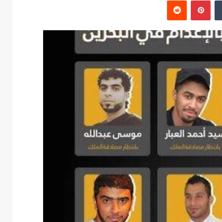
‏Tumblr
بينتيريست
‏Reddit