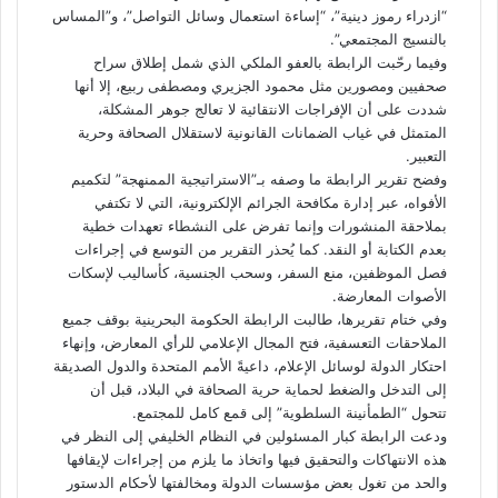
“ازدراء رموز دينية”، “إساءة استعمال وسائل التواصل”، و”المساس
بالنسيج المجتمعي”.
وفيما رحّبت الرابطة بالعفو الملكي الذي شمل إطلاق سراح
صحفيين ومصورين مثل محمود الجزيري ومصطفى ربيع، إلا أنها
شددت على أن الإفراجات الانتقائية لا تعالج جوهر المشكلة،
المتمثل في غياب الضمانات القانونية لاستقلال الصحافة وحرية
التعبير.
وفضح تقرير الرابطة ما وصفه بـ”الاستراتيجية الممنهجة” لتكميم
الأفواه، عبر إدارة مكافحة الجرائم الإلكترونية، التي لا تكتفي
بملاحقة المنشورات وإنما تفرض على النشطاء تعهدات خطية
بعدم الكتابة أو النقد. كما يُحذر التقرير من التوسع في إجراءات
فصل الموظفين، منع السفر، وسحب الجنسية، كأساليب لإسكات
الأصوات المعارضة.
وفي ختام تقريرها، طالبت الرابطة الحكومة البحرينية بوقف جميع
الملاحقات التعسفية، فتح المجال الإعلامي للرأي المعارض، وإنهاء
احتكار الدولة لوسائل الإعلام، داعيةً الأمم المتحدة والدول الصديقة
إلى التدخل والضغط لحماية حرية الصحافة في البلاد، قبل أن
تتحول “الطمأنينة السلطوية” إلى قمع كامل للمجتمع.
ودعت الرابطة كبار المسئولين في النظام الخليفي إلى النظر في
هذه الانتهاكات والتحقيق فيها واتخاذ ما يلزم من إجراءات لإيقافها
والحد من تغول بعض مؤسسات الدولة ومخالفتها لأحكام الدستور