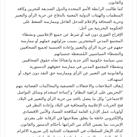
والقانون.
كما طالبت الرابطة الأمم المتحدة والدول الصديقة للبحرين وكافة
المنظمات والهيئات الدولية المعنية بالدفاع عن حرية الرأي والتعبير
وحرية الصحافة والإعلام للتدخل العاجل وممارسة الضغط على
الحكومة البحرينية من أجل:
الإفراج الفوري دون قيد أو شرط عن جميع الإعلاميين ونشطاء
المجتمع المدني المحتجزين بسبب مزاولتهم عملهم أو ممارسة
حقهم في حرية الرأي والتعبير وإعادة الجنسية لجميع الصحافيين
والنشطاء السياسيين المُسقطة جنسياتهم.
تبني سياسة حكومية أكثر جدية وانفتاحًا تجاه حقوق الصحافيين
ونشطاء المجتمع المدني في ممارسة حقوقهم الدستورية
والقانونية في التعبير عن الرأي وممارسة حق النقد دون خوف أو
استهداف.
إيقاف الملاحقات والاعتقالات التعسفية والمحاكمات القضائية بتهم
“التحريض على كراهية النظام” و”إساءة استخدام وسائل التواصل
الاجتماعي” وكل ما يتصل بالحد من حرية الرأي والتعبير في البلاد.
فتح الحريات الإعلامية والصحافية في البلاد وإعادة النظر في
أولويات عمل الإدارة العامة لمكافحة الفساد والأمن الاقتصادي
والإلكتروني خاصّة ما يتعلق بصلاحيتها في الرقابة على مغردي
الإنترنت بما يضمن التأكد من التزامها بأحكام الدستور والقانون.
كذلك الإيعاز للسلطات في التحقيقات الجنائية إلى ضرورة الالتزام