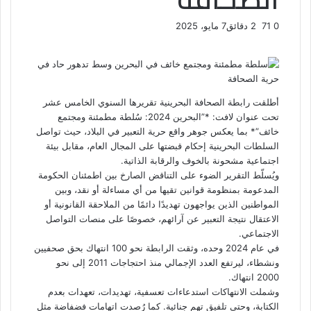
0
71
2 دقائق
7 مايو، 2025
ف
ت
ل
ب
و
ي
و
ي
T
ي
ا
R
ي
س
ن
u
ن
ت
e
ب
ت
ك
ت
m
d
س
و
ر
د
b
ي
ا
d
أطلقت رابطة الصحافة البحرينية تقريرها السنوي الخامس عشر
ك
إ
l
ر
i
ب
تحت عنوان لافت: *”البحرين 2024: سُلطة مطمئنة ومجتمع
r
ن
ي
t
خائف”* بما يعكس جوهر واقع حرية التعبير في البلاد، حيث تواصل
س
السلطات البحرينية إحكام قبضتها على المجال العام، مقابل بيئة
ت
اجتماعية مشحونة بالخوف والرقابة الذاتية.
ويُسلّط
التقرير
الضوء على التناقض الصارخ بين اطمئنان الحكومة
المدعومة بمنظومة قوانين تقيها من أي مساءلة أو نقد، وبين
المواطنين الذين يواجهون تهديدًا دائمًا من الملاحقة القانونية أو
الاعتقال نتيجة التعبير عن آرائهم، خصوصًا على منصات التواصل
الاجتماعي.
في عام 2024 وحده، وثقت الرابطة نحو 100 انتهاك بحق صحفيين
ونشطاء، ليرتفع العدد الإجمالي منذ احتجاجات 2011 إلى نحو
2000 انتهاك.
وشملت الانتهاكات استدعاءات تعسفية، تهديدات، تعهدات بعدم
الكتابة، وحتى تلفيق تهم جنائية. كما رُصدت اتهامات فضفاضة مثل