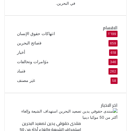
في البحرين.
الاقسام
انتهاكات حقوق الإنسان
1٬199
فضائح البحرين
659
أخبار
618
مؤامرات وتحالفات
346
فساد
262
غير مصنف
58
اخر الاخبار
منتدى حقوقي يدين تصعيد البحرين
استهداف الشيعة وإلغاء أكثر من 50