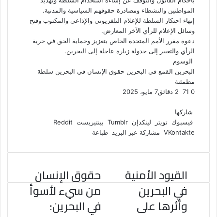
بأحكام القانون والتوقف عن إساءة استخدام السلطة وتهديد
المواطنين والنشطاء ومصادرة حقوقهم السياسية والمدنية.
إنهاء احتكار السلطة للإعلام التلفزيوني والإذاعي والمكتوب وفتح
وسائل الإعلام للرأي الآخر المعارض.
دعوة مقرر الأمم المتحدة الخاص بتعزيز وحماية الحق في حرية
الرأي والتعبير إلى جدولة زيارة عاجلة إلى البحرين.
الوسوم
البحرين
القمع في البحرين
حقوق الإنسان في البحرين
سلطة
مطمئنة
0
71
2 دقائق
7 مايو، 2025
ف
ت
ل
ب
و
ي
و
ي
T
ي
ا
R
شاركها
ي
س
ن
u
ن
ت
e
فيسبوك
تويتر
لينكدإن
بينتيريست
ب
ت
ك
ت
m
d
س
مشاركة عبر البريد
طباعة
و
ر
د
b
ي
ا
d
ك
إ
l
ر
i
ب
r
ن
ي
t
القيود الأمنية
حقوق الإنسان
س
ت
في البحرين
من سيء لأسوأ
وأثرها على
في البحرين: