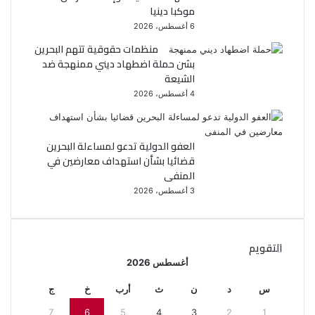
موكبا دينيا
6 أغسطس، 2026
منظمات حقوقية تتهم البحرين
بشن حملة اضطهاد ديني ممنهجة ضد
الشيعة
4 أغسطس، 2026
العفو الدولية تدعو لمساءلة البحرين
قضائيا بشأن استهداف معارضين في
المنفى
3 أغسطس، 2026
التقويم
أغسطس 2026
س
د
ن
ث
أرب
خ
ج
7
6
5
4
3
2
1