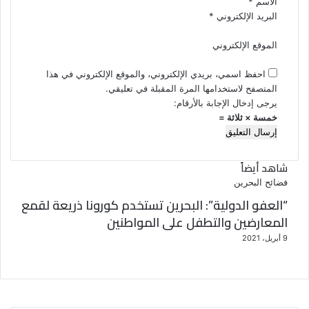
الاسم
*
البريد الإلكتروني
*
الموقع الإلكتروني
احفظ اسمي، بريدي الإلكتروني، والموقع الإلكتروني في هذا
المتصفح لاستخدامها المرة المقبلة في تعليقي.
يرجى إدخال الإجابة بالأرقام:
خمسة × ثلاثة =
شاهد أيضاً
إ
فضائح البحرين
غ
“العفو الدولية”: البحرين تستخدم كورونا ذريعة لقمع
ل
المعارضين والتطفل على المواطنين
ا
9 أبريل، 2021
ق