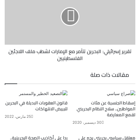
تقرير إسرائيلي: البحرين تتآمر مع الإمارات لشطب ملف اللاجئين
الفلسطينيين
مقالات ذات صلة
إسقاط الجنسية عن مئات
قانون العقوبات البديلة في البحرين
المواطنين.. سلاح النظام البحريني
لتبييض الانتهاكات
لقمع المعارضة
25 مارس، 2022
30 ديسمبر، 2020
معتقل سياسي بحريني يجبر على
ردا على أكاذيب الصحة البحرينية..