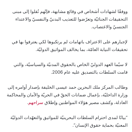
ووفقًا لشهادات أشخاص في وقائع مشابهة، فإنّهم نُقلوا إلى مبنى
التحقيقات الجنائيّة وتعرّضوا للتعذيب البدنيّ والنفسيّ والاعتداء
الجنسيّ والاغتصاب.
لإجبارهم على الاعتراف باتهامات لم يرتكبوها لكي يعترفوا بها في
تحقيقات النيابة العامّة، بما يخالف المواثيق الدوليّة.
لا سيّما العهد الدوليّ الخاص بالحقوق المدنيّة والسياسيّة، والتي
قامت السلطات بالتصديق عليه عام 2006.
وطالب المركز ملك البحرين حمد عيسى الخليفة بإصدار أوامره إلى
وزارة الداخليّة، بإعمال ضمانات الحقّ في الحريّة والأمان والمحاكمة
العادلة، وكشف مصير هؤلاء المواطنين وإطلاق
سراحهم
.
“بيانًا لمدى احترام السلطات البحرينيّة للمواثيق والتعهّدات الدوليّة
المعنيّة بحماية حقوق الإنسان”.