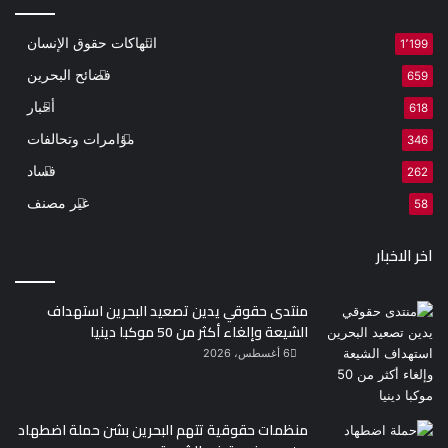
انتهاكات حقوق الإنسان
1٬199
فضائح البحرين
659
أخبار
618
مؤامرات وتحالفات
346
فساد
262
غير مصنف
58
اخر الاخبار
منتدى حقوقي يدين تصعيد البحرين استهداف
الشيعة وإلغاء أكثر من 50 موكبا دينيا
6 أغسطس، 2026
منظمات حقوقية تتهم البحرين بشن حملة اضطهاد