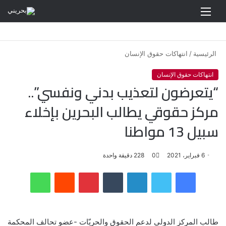
القائمة
الرئيسية
/
انتهاكات حقوق الإنسان
انتهاكات حقوق الإنسان
“يتعرضون لتعذيب بدني ونفسي”..
مركز حقوقي يطالب البحرين بإخلاء
سبيل 13 مواطنا
6 فبراير، 2021
0
228
دقيقة واحدة
فيسبوك
تويتر
لينكدإن
‏Tumblr
بينتيريست
‏Reddit
واتساب
طالب المركز الدولي لدعم الحقوق والحريّات -عضو تحالف المحكمة