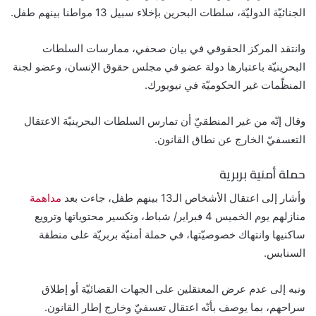
الجنائيّة الدوليّة، سلطات البحرين بإخلاء سبيل 13 مواطنا بينهم طفل.
وانتقد المركز الحقوقي في بيان صحفي، ممارسات السلطات
البحرينيّة باعتبارها دولة عضو في مجلس حقوق الإنسان، وعضو لجنة
المنظّمات غير الحكوميّة في نيويورك.
وقال إنّه من غير المنطقيّ أن تمارس السلطات البحرينيّة الاعتقال
التعسفيّ الخارج عن نطاق القانون.
حملة أمنية بربرية
وأشار إلى اعتقال الأشخاص الـ13 بينهم طفل، جاءت بعد
مداهمة
منازلهم يوم الخميس 4 فبراير/ شباط، وتكسير محتوياتها وترويع
ساكنيها وانتهاك خصوصيّتها، في حملة أمنيّة بربريّة على منطقة
السنابس.
ونبه إلى عدم عرض المعتقلين على الجهات القضائيّة أو إطلاق
سراحهم، بما يوصف بأنّه اعتقال تعسفيّ وخارج إطار القانون.