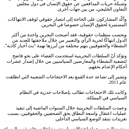
وشبكة حريات المدافعين عن حقوق الإنسان في دول مجلس
التعاون الخليجي، من بين جهات أخرى.
وأكّد المشاركون على الحاجة إلى انتصار حقوقي لوقف الانتهاكات
المستمرة لحقوق الإنسان خصوصا في البحرين.
وبحسب منظمات حقوقية، فقد أصبحت البحرين واحدة من أكثر
الدول انتهاكًا لحرية الرأي والتعبير من خلال ملاحقتها للعديد من
النشطاء والحقوقيين بتهم مختلفة من أبرزها تهمة “بث أخبار كاذبة”.
وتؤكد أنّ السلطات البحرينية استخدمت القضاء على نحو فاضح
لتصفية النشطاء والمعارضين السياسيين من خلال إصدار عشرات
أحكام الإعدام بحقهم.
وتشير إلى تصاعد حدة القمع بعد الاحتجاجات الشعبية التي انطلقت
عام 2011.
وكانت تلك الاحتجاجات تطالب بإصلاحات جذرية في النظام
السياسي في المملكة.
وعمدت السلطات البحرينية خلال السنوات الماضية إلى تنفيذ
عمليات اعتقال واسعة النطاق بحق الصحفيين والحقوقيين، بسبب
تغريدات تنتقد الوضع السياسي الداخلي.
وتشهد البحرين حملة اعتقالات واسعة منذ إعلان وفاة رئيس الوزراء