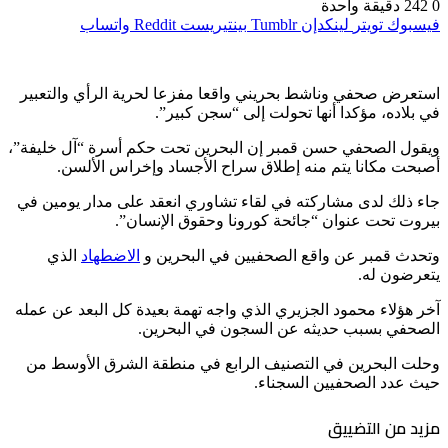
0
242
دقيقة واحدة
فيسبوك
تويتر
لينكدإن
بينتيريست
واتساب
استعرض صحفي وناشط بحريني واقعا مفزعا لحرية الرأي والتعبير
في بلاده، مؤكدا أنها تحولت إلى “سجن كبير”.
ويقول الصحفي حسن قمبر إن البحرين تحت حكم أسرة “آل خليفة”،
أصبحت مكانا يتم منه إطلاق سراح الأجساد وإخراس الألسن.
جاء ذلك لدى مشاركته في لقاء تشاوري انعقد على مدار يومين في
بيروت تحت عنوان “جائحة كورونا وحقوق الإنسان”.
وتحدث قمبر عن واقع الصحفيين في البحرين و
الاضطهاد
الذي
يتعرضون له.
آخر هؤلاء محمود الجزيري الذي واجه تهمة بعيدة كل البعد عن عمله
الصحفي بسبب حديثه عن السجون في البحرين.
وحلت البحرين في التصنيف الرابع في منطقة الشرق الأوسط من
حيث عدد الصحفيين السجناء.
مزيد من التضييق