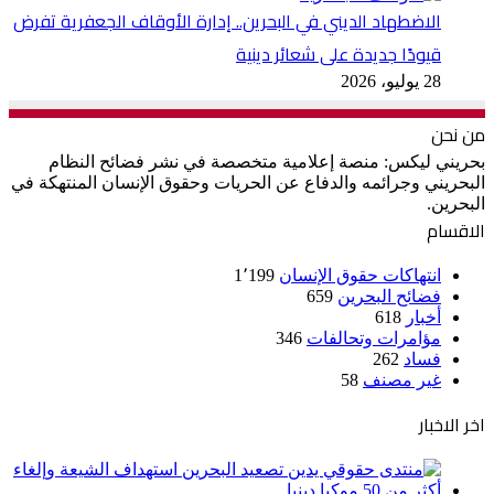
الاضطهاد الديني في البحرين.. إدارة الأوقاف الجعفرية تفرض
قيودًا جديدة على شعائر دينية
28 يوليو، 2026
من نحن
بحريني ليكس: منصة إعلامية متخصصة في نشر فضائح النظام
البحريني وجرائمه والدفاع عن الحريات وحقوق الإنسان المنتهكة في
البحرين.
الاقسام
انتهاكات حقوق الإنسان
1٬199
فضائح البحرين
659
أخبار
618
مؤامرات وتحالفات
346
فساد
262
غير مصنف
58
اخر الاخبار