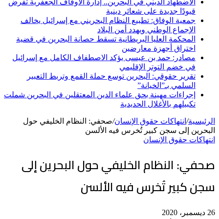
الاضطهاد الديني في البحرين.. إدارة الأوقاف الجعفرية تفرض
قيودًا جديدة على شعائر دينية
جمعية الوفاق: تطبيع النظام البحريني مع إسرائيل يخالف
الإجماع الوطني ويهدد أمن البلاد
المحكمة العليا البريطانية تسقط حصانة البحرين في قضية
اختراق أجهزة معارضين
مصادر: حمد بن عيسى يؤكد الاصطفاف الكامل مع إسرائيل
في خضم التوتر الإقليمي
تقرير حقوقي: البحرين توسع حملة القمع وتربط التعبير
السلمي بـ”الخيانة”
إجراءات مهينة بحق علماء الدين المعتقلين في البحرين شملت
تكبيلهم بالأغلال الحديدية
الرئيسية
/
انتهاكات حقوق الإنسان
/
صحفي: النظام الخليفي حول
البحرين إلى سجن كبير تُخرس فيه الألسن
انتهاكات حقوق الإنسان
صحفي: النظام الخليفي حول البحرين إلى
سجن كبير تُخرس فيه الألسن
26 ديسمبر، 2020