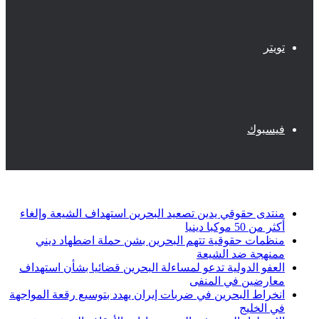
تويتر
فيسبوك
أخبار عاجلة
منتدى حقوقي يدين تصعيد البحرين استهداف الشيعة وإلغاء
أكثر من 50 موكبا دينيا
منظمات حقوقية تتهم البحرين بشن حملة اضطهاد ديني
ممنهجة ضد الشيعة
العفو الدولية تدعو لمساءلة البحرين قضائيا بشأن استهداف
معارضين في المنفى
انخراط البحرين في ضربات إيران يهدد بتوسيع رقعة المواجهة
في الخليج