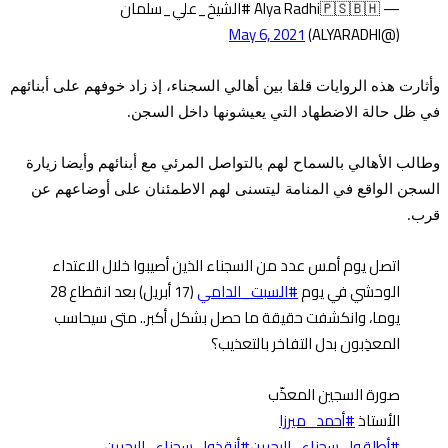
— Alya Radhi🇵🇸🇧🇭 #الشيخ_علي_سلمان
May 6, 2021
(@ALYARADHI)
وأثارت هذه الروايات قلقا بين أهالي السجناء، إذ زاد خوفهم على أبنائهم
في ظل حالة الاضطهاد التي يعيشونها داخل السجن.
وطالب الأهالي بالسماح لهم بالتواصل المرئي مع أبنائهم وأيضا زيارة
السجن الواقع في المنامة ليتسنى لهم الاطمئنان على أوضاعهم عن
قرب.
اتصل يوم أمس عدد من السجناء الذين أصيبوا خلال الاعتداء
الوحشي في يوم
#السبت_الدامي
(17 أبريل) بعد انقطاع 28
يوما، وانكشفت حقيقة ما حصل بشكل أكبر.. متى سيحاسب
المعذِبون بدل التفاخر بالتعذيب؟
صورة السجين المعذّب
الأستاذ
#أحمد_ميرزا
#أطلقوا_سجناء_البحرين
#أنقذوا_سجناء_البحرين