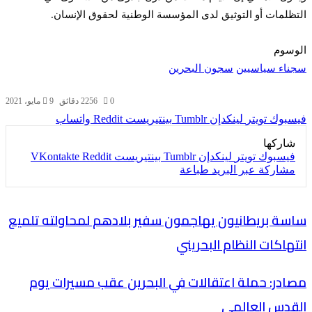
التظلمات أو التوثيق لدى المؤسسة الوطنية لحقوق الإنسان.
الوسوم
سجناء سياسيين
سجون البحرين
0
256
2 دقائق
9 مايو، 2021
فيسبوك
تويتر
لينكدإن
بينتيريست
واتساب
شاركها
فيسبوك
تويتر
لينكدإن
بينتيريست
مشاركة عبر البريد
طباعة
ساسة بريطانيون يهاجمون سفير بلادهم لمحاولته تلميع
انتهاكات النظام البحريني
مصادر: حملة اعتقالات في البحرين عقب مسيرات يوم
القدس العالمي