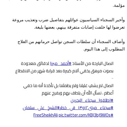
مؤلمة.
وأخبر السجناء السياسيون عوائلهم بتفاصيل ضرب وتعذيب مروعة
تعرضوا لها خلفت إصابات متفرقة بينهم، بعضها بليغة.
وأضاف السجناء أن سلطات السجن تواصل حرمانهم من العلاج
المطلوب إلى هذا اليوم.
اتصال البارحة من الأستاذ
#أحمد_ميرزا
لدقائق معدودة
بصوت مرهق يخفي آلام كبيرة بعد قرابة شهر من الانقطاع
٠٠
اتصال لم يشفِ غليلنا ولم يطمئننا بل تأكدنا أنه ما خفي
أعظم ، نسأل الله أن يلطف بهم ويفرج عنهم
#اطلقوا_سجناء_البحرين
#سجناء_مبنى١٢و١٣_في_خطر
#الشيخ_علي_سلمان
pic.twitter.com/KBJ3bJ9WOs
#FreeSheikhAli