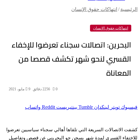
الرئيسية
/
انتهاكات حقوق الإنسان
انتهاكات حقوق الإنسان
البحرين: اتصالات سجناء تعرضوا للإخفاء
القسري لنحو شهر تكشف قصصا من
المعاناة
0
256
2 دقائق
9 مايو، 2021
فيسبوك
تويتر
لينكدإن
بينتيريست
واتساب
كشفت الاتصالات السريعة التي تلقاها أهالي سجناء سياسيين تعرضوا
للاختفاء القسري لمدة شهر بسجن جو البحريني عن قصص وتفاصيل