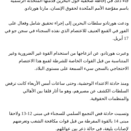
جاء ذلك في إحاطة صحفية حول البحرين قدمتها المتحدّثة الرسميّة
باسم مفوّضة الأمم المتّحدة لحقوق الإنسان، مارتا هورتادو.
ودعت هورتادو سلطات البحرين إلى إجراء تحقيق شامل وفعال على
الفور في القمع العنيف للاعتصام الذي نفذه السجناء في سجن جو في
17 أبريل.
وعبرت هورتادو، عن انزعاجها من استخدام القوة غير الضرورية وغير
المتناسبة من قبل القوات الخاصة للشرطة لقمع هذا الاعتصام
الاحتجاجي بالسجن سيء السمعة على مستوى البلاد.
ومنذ حادثة الاعتداء الوحشية، وحتى ساعات أمس الأربعاء كانت ترفض
السلطات الكشف عن مصيرهم، وهو ما أثار قلقا بين الأهالي
والمنظمات الحقوقية.
وتسببت حادثة فض التجمع السلمي للسجناء في مبنى 12-13 ولاحقا
مبنى 14 بالقوة المفرطة من قبل قوات مكافحة الشغب وتعرضهم
لإصابات بليغة، في حالة ذعر بين عوائلهم.