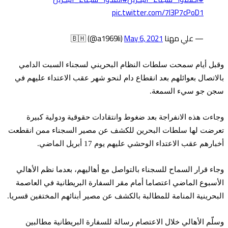
pic.twitter.com/7I3P7cPoD1
— علي مهنا 🇧🇭 (@a1969li)
May 6, 2021
وقبل أيام سمحت سلطات النظام البحريني لسجناء السبت الدامي
بالاتصال بعوائلهم بعد انقطاع دام لنحو شهر عقب الاعتداء عليهم في
سجن جو سيء السمعة.
وجاءت هذه الانفراجة بعد ضغوط وانتقادات حقوقية ودولية كبيرة
تعرضت لها سلطات البحرين للكشف عن مصير السجناء ممن انقطعت
أخبارهم عقب الاعتداء الوحشي عليهم يوم 17 أبريل الماضي.
وجاء قرار السماح للسجناء بالتواصل مع أهاليهم، بعدما نظم الأهالي
الأسبوع الماضي اعتصاما أمام مقر السفارة البريطانية في العاصمة
البحرينية المنامة للمطالبة بالكشف عن مصير أبنائهم المختفين قسريا.
وسلّم الأهالي خلال الاعتصام رسالة للسفارة البريطانية مطالبين