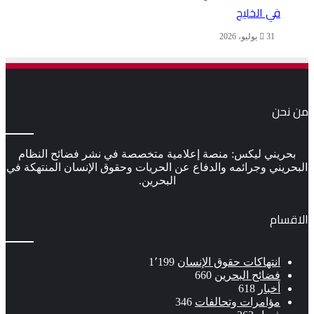
في الخليج
31 يوليو، 2026
من نحن
بحريني ليكس: منصة إعلامية متخصصة في نشر فضائح النظام
البحريني وجرائمه والدفاع عن الحريات وحقوق الإنسان المنتهكة في
البحرين.
الاقسام
انتهاكات حقوق الإنسان
1٬199
فضائح البحرين
660
أخبار
618
مؤامرات وتحالفات
346