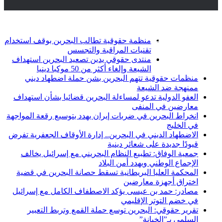
أخبار عاجلة
تويتر
فيسبوك
منظمة حقوقية تطالب البحرين بوقف استخدام
تقنيات المراقبة والتجسس
منتدى حقوقي يدين تصعيد البحرين استهداف
الشيعة وإلغاء أكثر من 50 موكبا دينيا
منظمات حقوقية تتهم البحرين بشن حملة اضطهاد ديني
ممنهجة ضد الشيعة
العفو الدولية تدعو لمساءلة البحرين قضائيا بشأن استهداف
معارضين في المنفى
انخراط البحرين في ضربات إيران يهدد بتوسيع رقعة المواجهة
في الخليج
الاضطهاد الديني في البحرين.. إدارة الأوقاف الجعفرية تفرض
قيودًا جديدة على شعائر دينية
جمعية الوفاق: تطبيع النظام البحريني مع إسرائيل يخالف
الإجماع الوطني ويهدد أمن البلاد
المحكمة العليا البريطانية تسقط حصانة البحرين في قضية
اختراق أجهزة معارضين
مصادر: حمد بن عيسى يؤكد الاصطفاف الكامل مع إسرائيل
في خضم التوتر الإقليمي
تقرير حقوقي: البحرين توسع حملة القمع وتربط التعبير
السلمي بـ”الخيانة”