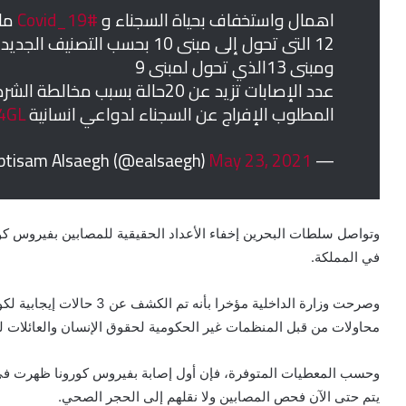
اهمال واستخفاف بحياة السجناء و
#Covid_19
ماز
12 التى تحول إلى مبنى 10 بحسب التصنيف الجديد
ومبنى 13الذي تحول لمبنى 9
عدد الإصابات تزيد عن 20حالة بسبب مخالطة الشرطة وقد تم نقلهم الى مباني الحجر الصحي
المطلوب الإفراج عن السجناء لدواعي انسانية
34GL
May 23, 2021
— ebtisam Alsaegh (@ealsaegh)
وتواصل سلطات البحرين إخفاء الأعداد الحقيقية للمصابين بفيروس كور
في المملكة.
وصرحت وزارة الداخلية مؤخرا ب
محاولات من قبل المنظمات غير الحكومية لحقوق الإنسان والعائلات ل
يتم حتى الآن فحص المصابين ولا نقلهم إلى الحجر الصحي.