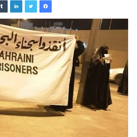
فيسبوك
تويتر
لينكدإن