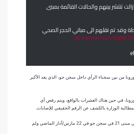
الت تنتشر بينهم والحالات القائمة بمبنى
pic.twitter.com/tqg9CI
ونا من بين سجناء الرأي داخل سجن جو، الذي يعد الأكبر
أنه تم الكشف عن 3 حالات إيجابية لكورونا، في حين هناك العشرات بالواقع، ويتم رفض أي
مطالبة الوزارة بالكشف عن الرقم الحقيقي للإصابات.
وحسب المعطيات المتوفرة، فإن أول إصابة بفيروس كورونا ظهرت في مبنى 21 في سجن جو في 22 مارس/آذار الماضي ولم