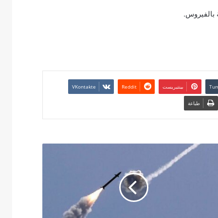
 بالفيروس.
بينتيريست
طباعة