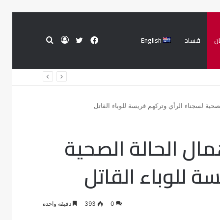
ن
فساد
English
فيسبوك
تويتر
تسجيل
بحث
الدخول
عن
حية لسجناء الرأي وتركهم فريسة للوباء القاتل
ال الحالة الصحية
ة للوباء القاتل
0
393
دقيقة واحدة