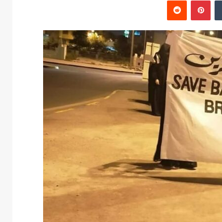
‏Tumblr
بينتيريست
‏Reddit