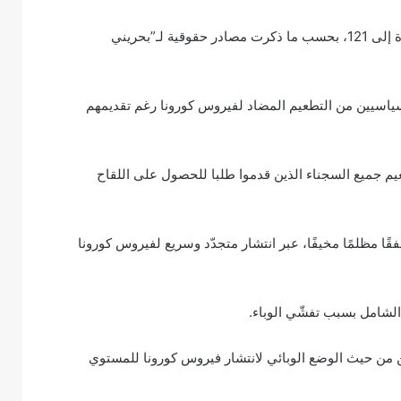
وقد ارتفع عدد المصابين بالوباء قبل تسجيل الإصابات العشرين الجديدة إلى 121، بحسب ما ذكرت مصادر حقوقية لـ”بحريني
ياسيين من التطعيم المضاد لفيروس كورونا رغم تقديمهم
يم جميع السجناء الذين قدموا طلبا للحصول على اللقاح
ا مظلمًا مخيفًا، عبر انتشار متجدّد وسريع لفيروس كورونا
الشامل بسبب تفشّي الوباء.
لأمراض «cdc»، رفع تصنيف البحرين من حيث الوضع الوبائي لانتشار فيروس كورونا للمستوي