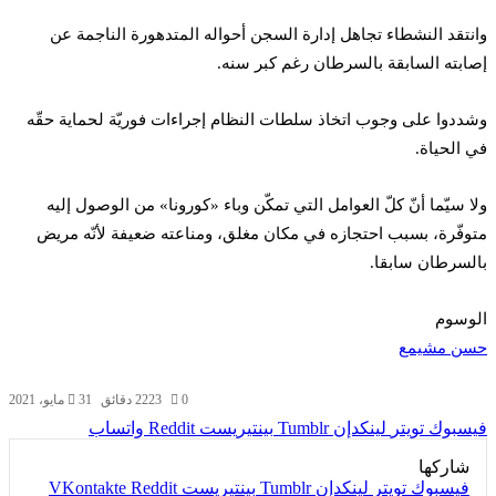
وانتقد النشطاء تجاهل إدارة السجن أحواله المتدهورة الناجمة عن
إصابته السابقة بالسرطان رغم كبر سنه.
وشددوا على وجوب اتخاذ سلطات النظام إجراءات فوريّة لحماية حقّه
في الحياة.
ولا سيّما أنّ كلّ العوامل التي تمكّن وباء «كورونا» من الوصول إليه
متوفّرة، بسبب احتجازه في مكان مغلق، ومناعته ضعيفة لأنّه مريض
بالسرطان سابقا.
الوسوم
حسن مشيمع
0
223
2 دقائق
31 مايو، 2021
فيسبوك
تويتر
لينكدإن
بينتيريست
واتساب
شاركها
فيسبوك
تويتر
لينكدإن
بينتيريست