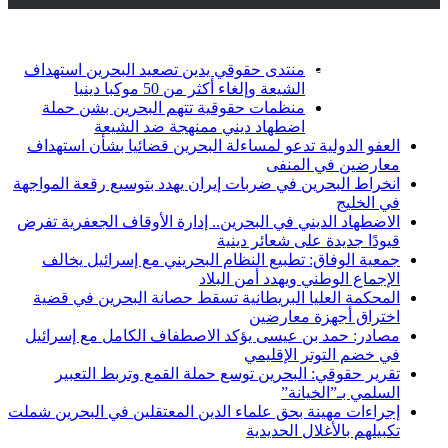
أخبار عاجلة
تويتر
فيسبوك
منتدى حقوقي يدين تصعيد البحرين استهداف
الشيعة وإلغاء أكثر من 50 موكبا دينيا
منظمات حقوقية تتهم البحرين بشن حملة
اضطهاد ديني ممنهجة ضد الشيعة
العفو الدولية تدعو لمساءلة البحرين قضائيا بشأن استهداف
معارضين في المنفى
انخراط البحرين في ضربات إيران يهدد بتوسيع رقعة المواجهة
في الخليج
الاضطهاد الديني في البحرين.. إدارة الأوقاف الجعفرية تفرض
قيودًا جديدة على شعائر دينية
جمعية الوفاق: تطبيع النظام البحريني مع إسرائيل يخالف
الإجماع الوطني ويهدد أمن البلاد
المحكمة العليا البريطانية تسقط حصانة البحرين في قضية
اختراق أجهزة معارضين
مصادر: حمد بن عيسى يؤكد الاصطفاف الكامل مع إسرائيل
في خضم التوتر الإقليمي
تقرير حقوقي: البحرين توسع حملة القمع وتربط التعبير
السلمي بـ”الخيانة”
إجراءات مهينة بحق علماء الدين المعتقلين في البحرين شملت
تكبيلهم بالأغلال الحديدية