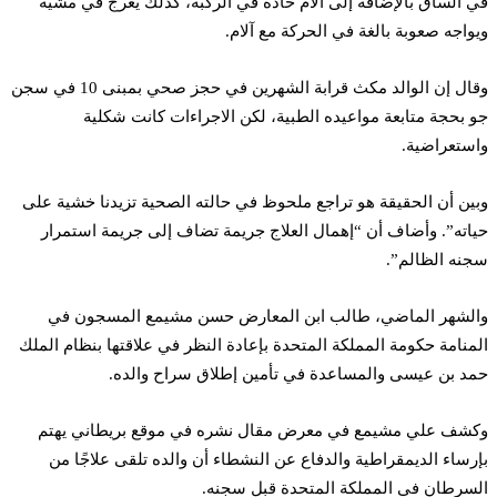
في الساق بالإضافة إلى آلام حادة في الركبة، كذلك يعرج في مشيه
ويواجه صعوبة بالغة في الحركة مع آلام.
وقال إن الوالد مكث قرابة الشهرين في حجز صحي بمبنى 10 في سجن
جو بحجة متابعة مواعيده الطبية، لكن الاجراءات كانت شكلية
واستعراضية.
وبين أن الحقيقة هو تراجع ملحوظ في حالته الصحية تزيدنا خشية على
حياته”. وأضاف أن “إهمال العلاج جريمة تضاف إلى جريمة استمرار
سجنه الظالم”.
والشهر الماضي، طالب ابن المعارض حسن مشيمع المسجون في
المنامة حكومة المملكة المتحدة بإعادة النظر في علاقتها بنظام الملك
حمد بن عيسى والمساعدة في تأمين إطلاق سراح والده.
وكشف علي مشيمع في معرض مقال نشره في موقع بريطاني يهتم
بإرساء الديمقراطية والدفاع عن النشطاء أن والده تلقى علاجًا من
السرطان في المملكة المتحدة قبل سجنه.