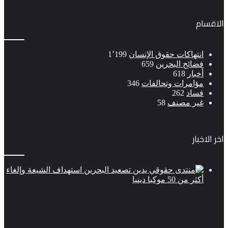
الاقسام
انتهاكات حقوق الإنسان
1٬199
فضائح البحرين
659
أخبار
618
مؤامرات وتحالفات
346
فساد
262
غير مصنف
58
اخر الاخبار