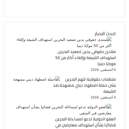
ف
ت
ي
و
ي
س
احدث الاخبار
ب
ت
و
ر
منتدى حقوقي يدين تصعيد البحرين
استهداف الشيعة وإلغاء أكثر من 50
ك
موكبا دينيا
6 أغسطس، 2026
منظمات حقوقية تتهم البحرين
بشن حملة اضطهاد ديني ممنهجة ضد
الشيعة
4 أغسطس، 2026
العفو الدولية تدعو لمساءلة البحرين
قضائيا بشأن استهداف معارضين في