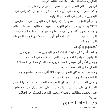
الجزيرة ستشكل ملف ملاحقة جنائية دولية.
لرموز النظام البحريني والجيشين السعودي والاماراتي.
وأكدت في بيان صحفي، أن ملف التدخل السعودي الإماراتي في
البحرين سيطرح في المحاكم الدولية.
يذكر أن القوّات السعودية الإماراتية غزت البحرين في 15 مارس
2011 بعد شهر من اندلاع الثورة الشعبية المطالبة بإسقاط النظام.
وبمجرد دخول أكثر من ألف ضابط وجندي من القوات السعودية
إلى البحرين، أعلنت الإمارات أنها أرسلت 500 من قوات الشرطة
إلى المملكة.
تصميم وثبات
وكانت أسرة آل خليفة الحاكمة في البحرين طلبت العون من
الدولتين لمواجهة الاحتجاجات التي تصاعدت في المنامة.
ووصل الأمر أن سيطر المتظاهرون ضد الحكومة على المنطقة
التجارية في العاصمة المنامة.
ولا يزيد عدد سكان البحرين عن 600 ألف نسمة، أغلبيتهم من
الشيعة وتحكمهم عائلة مالكة سنية.
وتقول الفاينانشيال تايمز إن المعارضة البحرينية لم يردعها التدخل
العسكري على ما يبدو وانها مصممة على الاستمرار في الاحتجاج.
حتى تحقيق مطالبها بالإصلاح وتعتبر التدخل العسكري “احتلال
صريح”.
جبن النظام البحريني