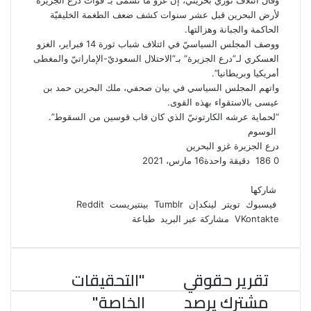
وقال ائتلاف ثوري بحريني، إن غزو ما تسمى بـ”قوات درع الجزيرة”
لأرض البحرين قبل عشر سنوات كشف ضعف الطغمة الخليفيّة
الحاكمة والجبانة وهزالتها.
ووصف المجلس السياسيّ في ائتلاف شباب ثورة 14 فبراير، الغزو
العسكري لـ”درع الجزيرة” بـ”الاحتلال السعوديّ-الإماراتيّ والمغطى
أمريكيا وبريطانيا”.
واتهم المجلس السياسي في بيان صحفي، ملك البحرين حمد بن
عيسى بالاستقواء بهذه القوى.
“لحماية عرشه الكارتونيّ الذي كان قاب قوسين من السقوط”.
الوسوم
درع الجزيرة
غزو البحرين
0
186
دقيقة واحدة
16 مارس، 2021
ف
ت
ل
ب
و
ي
و
ي
T
ي
ا
R
شاركها
ي
س
ن
u
ن
ت
e
فيسبوك
تويتر
لينكدإن
بينتيريست
ب
ت
ك
ت
m
d
س
مشاركة عبر البريد
طباعة
و
ر
د
b
ي
ا
d
ك
إ
l
ر
i
ب
r
ن
ي
t
تقرير حقوقي
"التحقيقات
س
ت
مشترك يرصد
الخاصة"