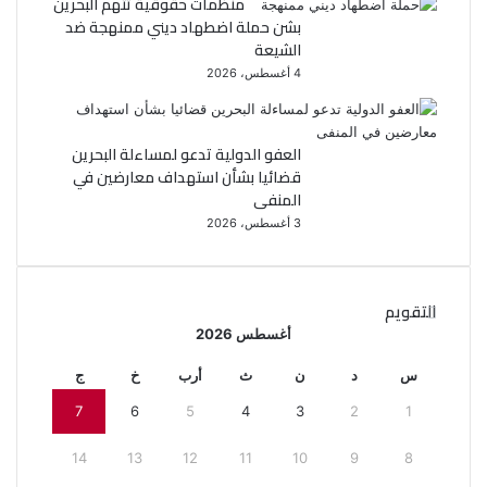
منظمات حقوقية تتهم البحرين
بشن حملة اضطهاد ديني ممنهجة ضد
الشيعة
4 أغسطس، 2026
العفو الدولية تدعو لمساءلة البحرين
قضائيا بشأن استهداف معارضين في
المنفى
3 أغسطس، 2026
التقويم
أغسطس 2026
س
د
ن
ث
أرب
خ
ج
7
6
5
4
3
2
1
14
13
12
11
10
9
8