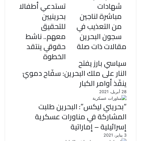
شهادات
تستدعي أطفالا
مباشرة لناجين
بحرينيين
من التعذيب في
للتحقيق
سجون البحرين
معهم.. ناشط
مقالات ذات صلة
حقوقي ينتقد
الخطوة
سياسي بارز يفتح
النار على ملك البحرين: سفّاح دمويّ
ينفّذ أوامر الكبار
28 أبريل، 2021
“بحريني ليكس”: البحرين طلبت
المشاركة في مناورات عسكرية
إسرائيلية – إماراتية
3 يناير، 2021