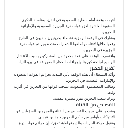
ف
ت
ل
ب
و
ي
و
ي
T
ي
ا
R
ي
س
ن
u
ن
ت
e
ب
ت
ك
ت
m
d
س
أقيمت وقفة أمام سفارة السعودية في لندن، بمناسبة الذكرى
و
ر
د
b
ي
ا
d
السنوية العاشرة لغزو قوات درع الجزيرة السعودية والإماراتية
ك
إ
l
ر
i
ب
للبحرين.
r
ن
ي
t
وشارك في الوقفة الرمزية نشطاء بحرينيون منفيون في الخارج.
س
رفعوا خلالها لافتات وأطلقوا الشعارات منددة
بجرائم
قوات درع
ت
الجزيرة في البحرين.
واقتصرت الوقفة على عدد محدود من المشاركين بسبب الانتشار
الواسع لجائحة كورونا وإجراءات الحظر المفروضة في بريطانيا.
تقرير المصير
وأكد النشطاء أن هذه الوقفة تأتي للتنديد بجرائم القوات السعودية
والإماراتية المعتدية في البحرين.
وطالب المعتصمون السعودية بسحب قواتها من البحرين في أقرب
وقت.
وترك شعب البحرين يقرر مصيره بنفسه.
القصاص من القتلة
وشددوا على وجوب
القصاص
من القتلة والمجرمين السؤولين عن
الانتهاكات بأوامر من حاكم البحرين حمد بن عيسى.
وتقول حركة الحريات والديمقراطية “حق”، إن جرائم قوات درع