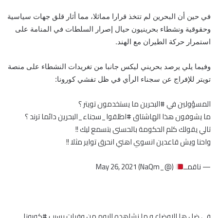
في حين أن البحرين لم تتخذ قرارا مماثلا، مما أثار قلق جهات سياسية
وحقوقية ونشطاء بحرينيون حيال إصرار السلطات في المنامة على
استمرار حركة الطيران مع الهند.
وفيما يلي يرصد بحريني ليكس جانبا من تغريدات النشطاء على منصة
تويتر للإفراج عن سجناء الرأي في ظل تفشي كورونا:
المسؤولين في
#البحرين
ما يستخدمون تويتر ؟
ما يشوفون هذا الهاشتاق
#اطلقوا_سجناء_البحرين
دائما ترند ؟
تالي يقولك كلم الحكومة بالحسنى بتسمع ليك !!
واحنا ويش قاعدين انسوي اهني انحرق تواير مثلا !!
— ناقمــ
(@_NaQm)
May 26, 2021
في ضل ها الاوضاع و ما نشاهده اليوم من وفيات بسبب
#كورونا