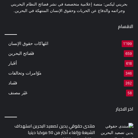
بحريني ليكس: منصة إعلامية متخصصة في نشر فضائح النظام البحريني
وجرائمه والدفاع عن الحريات وحقوق الإنسان المنتهكة في البحرين.
الاقسام
انتهاكات حقوق الإنسان
1٬199
فضائح البحرين
659
أخبار
618
مؤامرات وتحالفات
346
فساد
262
غير مصنف
58
اخر الاخبار
منتدى حقوقي يدين تصعيد البحرين استهداف
الشيعة وإلغاء أكثر من 50 موكبا دينيا