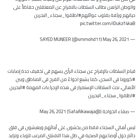
والوطن الراهن نطالب السلطات بالافراج عن المعتقلين حفاظاً على
حياتهم ورئفة بقلوب عوائلهم
#اطلقوا_سجناء_البحرين
pic.twitter.com/iDukzf4kaB
May 26, 2021
— SAYED MUNEER (@smmohd11)
قيام السلطات بالإفراج عن سجناء الرأي يسهم في تخفيف حدة إصابات
#كورونا
في السجن، كما يشيع اجواءً من الفرح في المناطق وبين
الأهالي، نحث السلطات الإستمرار في هذه الإجراءات المهمة
#البحرين
#اطلقوا_سجناء_البحرين
— صفاء الخواجة (@SafaAlkawaja)
May 26, 2021
ليس أهالي السجناء فقط من يخشون على أبنائهم ويعيشون في قلق
دائم حول أوضاعهم الصحية في ظل هذا التفشي المرعب للوباء وتزايد