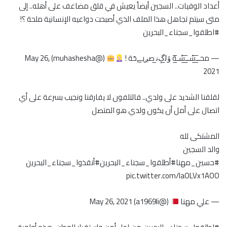
أعداد الوفيات.. السجين أيضاً يعيش في قلق مضاعف على أهله.. إلى
متى سيتم تجاهل هذا الملف الذي أصبحت دواعيه الإنسانية ملحة ؟!
#اطلقوا_سجناء_البحرين
— محـ̲̅ـ̲̅شـ̲̅ـ̲̅شـ̲̅ة ۆﻟ̲ڳﻧ̲ صږيےحَة !
(@muhashesha)
May 26,
2021
لقلقنا الشديد على ولدي.. فالتلفون لا يفارقنا ونجيب بسرعة على أي
اتصال على أمل أن يكون ولدي هو المتصل
المشتكى لله
والد السجين
#حسين_مهنا
#أطلقوا_سجناء_البحرين
#أنقذوا_سجناء_البحرين
pic.twitter.com/IaOLVx1AOO
— علي مهنا
(@a1969li)
May 26, 2021