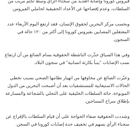
فيروس كورونا وإصابة العديد من سجناء الرأي وسط تكتّم مريب من
السلطات، وعدم إفصاحها عن الأعداد الحقيقية لحاملي الفيروس.
وبحسب مركز البحرين لحقوق الإنسان، فقد ارتفع اليوم الأربعاء عدد
المعتقلين المصابين بفيروس كورونا إلى أكثر من ١٢٠ حالة في
السجون.
وفي هذا السياق حذّرت الناشطة الحقوقية بسام الصائغ من أن ارتفاع
نسب الإصابات “ينبأ بكارثة انسانية“ في سجون البلاد.
وعبّرت الصائغ عن مخاوفها من انهيار نظامها الصحي بسبب تخطي
الحالات الاستيعابية للمستشفيات بعد أن أصبحت البحرين من الدول
الموبوءة، حاثة السلطات الخليفية على التحلي بالشجاعة والمسارعة
بإطلاق سراح المساجين.
وشددت الحقوقية صفاء الخواجة على أن قيام السلطات بالإفراج عن
سجناء الرأي يسهم في تخفيف حدة إصابات كورونا في السجن.