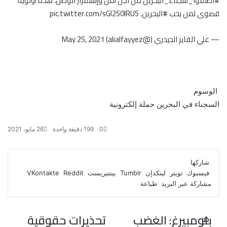
#اطلقوا_سجناء_البحرين
من اجل أمن وإستقرار الوطن، هذه أولوية
قصوى لمن يحب
#البحرين
.
pic.twitter.com/sGl250IRU5
— علي الفايز الحيدري (@alialfayyez)
May 25, 2021
الوسوم
السجناء في البحرين
حملة إلكترونية
0
199
دقيقة واحدة
26 مايو، 2021
ف
ت
ل
ب
و
ي
و
ي
T
ي
ا
R
شاركها
ي
س
ن
u
ن
ت
e
فيسبوك
تويتر
لينكدإن
بينتيريست
ب
ت
ك
ت
m
d
س
مشاركة عبر البريد
طباعة
و
ر
د
b
ي
ا
d
ك
إ
l
ر
i
ب
r
ن
ي
t
بلومبيرغ: الغضب
تحذيرات حقوقية
م
س