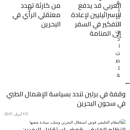
ق
ت
العربي قد يدفع
من كارثة تهدد
ا
الإسرائيليين لإعادة
معتقلي الرأي في
ل
التفكير في السفر
البحرين
ا
ت
إلى المنامة
ذ
ا
ت
ص
ل
ة
وقفة في برلين تندد بسياسة الإهمال الطبي
في سجون البحرين
11 أبريل، 2021
النظام الخليفي قوض استقلال البحرين