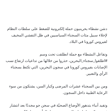
ف
ت
ل
ب
و
ي
و
ي
T
ي
ا
R
ي
س
ن
u
ن
ت
e
ب
ت
ك
ت
m
d
س
دشن نشطاء بحرينيون حملة إلكترونية للضغط على سلطات النظام
و
ر
د
b
ي
ا
d
لإخلاء سبيل مئات السجناء السياسيين في ظل التفشي المخيف
ك
إ
l
ر
i
ب
لفيروس كورونا في البلاد.
r
ن
ي
t
س
ت
وتفاعل النشطاء مع حملة انطلقت تحت وسم
#اطلقوا_سجناء_البحرين، حذروا من خلالها من تداعيات ارتفاع نسب
الإصابات بفيروس كورونا في سجون البحرين، التي تكتظ بسجناء
الرأي والتعبير.
ومن بين السجناء عشرات المرضى وكبار السن، يشتكون من سوء
الرعاية الطبية داخل السجون.
وتفيد أنباء بتدهور الأوضاع الصحيّة في سجن جو مجددًا بعد انتشار