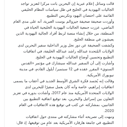
ب
ت
ك
ت
m
d
س
قالت وسائل إعلام عبرية إن البحرين باتت مركزا لتعزيز تواجد
و
ر
د
b
ي
ا
d
الجاليات اليهودية في الخليج في ظل سياسات النظام الخليفي
ك
إ
l
ر
i
ب
القائمة على احتضان اليهود وتكريس التطبيع.
r
ن
ي
t
وأوردت صحيفة صحيفة
جيزوالم بوست
العبرية، أنه على مدى العام
س
الماضي، عززت جمعية الجاليات اليهودية الخليجية الحياة في
ت
المنطقة، من خلال إنشاء منصة لربط أفراد الجالية اليهودية الذين
يعيشون في منطقة الخليج.
وكشفت الصحيفة عن دور نجل وزير الداخلية سفير البحرين لدى
الولايات المُتحدة عبدالله راشد عبدالله الخليفة، في اتفاقيات
التطبيع وتحسين أوضاع الجاليات اليهودية في الخليج.
وأشارت إلى أن السفير عبدالله سيشارك في مؤتمر «القدس
السنوي» المقرر عقده في 12 سبتمبر/ أيلول القادم، في مدينة
نيويورك الأمريكية.
وقالت إنه يُجسد فكرة الشرق الأوسط الجديد في أعقاب ما يسمى
اتفاقيات إبراهيم، خاصة وأنه كان يعمل سفيرًا للبحرين لدى
الولايات المتحدة الأمريكية منذ عام 2017، وأشادت بدوره في تعزيز
التعاون بين إسرائيل والبحرين، بعد توقيع اتفاقية التطبيع بين
الجانبين، بمشاركته عن كثب في توقيع هذه الاتفاقيات في العام
2020.
ونبهت إلى تصريحه أثناء مشاركته في منتدى حول اتفاقيات
التطبيع، في جامعة هارفارد الأمريكية بعد عامٍ من توقيعها، إذ قال: