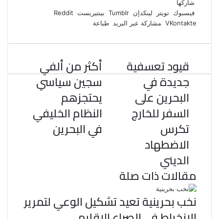
ي
و
ي
T
ي
ا
R
شاركها
ي
س
ن
u
ن
ت
e
فيسبوك
تويتر
لينكدإن
بينتيريست
ب
ت
ك
ت
m
d
س
مشاركة عبر البريد
طباعة
و
ر
د
b
ي
ا
d
ك
إ
l
ر
i
ب
r
ن
ي
t
قيود تعسفية
أكثر من ألفي
س
ت
جديدة في
سجين سياسي
البحرين على
يحتجزهم
السفر للخارج
النظام الخليفي
تكرس
في البحرين
الاضطهاد
الديني
مقالات ذات صلة
نخب بحرينية تعيد تشكيل الوعي لتمرير
الانخراط في الصراع الإقليمي