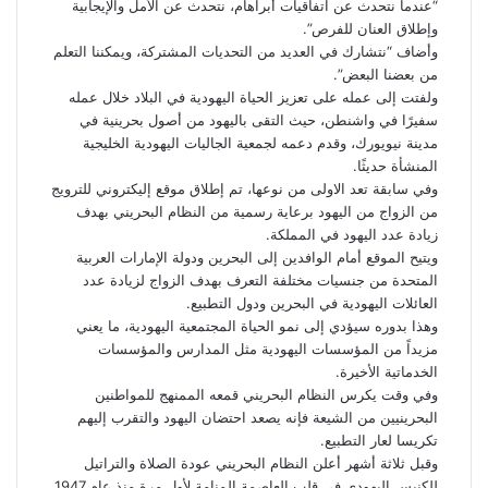
“عندما نتحدث عن اتفاقيات أبراهام، نتحدث عن الأمل والإيجابية
وإطلاق العنان للفرص”.
وأضاف “نتشارك في العديد من التحديات المشتركة، ويمكننا التعلم
من بعضنا البعض”.
ولفتت إلى عمله على تعزيز الحياة اليهودية في البلاد خلال عمله
سفيرًا في واشنطن، حيث التقى باليهود من أصول بحرينية في
مدينة نيويورك، وقدم دعمه لجمعية الجاليات اليهودية الخليجية
المنشأة حديثًا.
وفي سابقة تعد الاولى من نوعها، تم إطلاق موقع إليكتروني للترويج
من الزواج من اليهود برعاية رسمية من النظام البحريني بهدف
زيادة عدد اليهود في المملكة.
ويتيح الموقع أمام الوافدين إلى البحرين ودولة الإمارات العربية
المتحدة من جنسيات مختلفة التعرف بهدف الزواج لزيادة عدد
العائلات اليهودية في البحرين ودول التطبيع.
وهذا بدوره سيؤدي إلى نمو الحياة المجتمعية اليهودية، ما يعني
مزيداً من المؤسسات اليهودية مثل المدارس والمؤسسات
الخدماتية الأخيرة.
وفي وقت يكرس النظام البحريني قمعه الممنهج للمواطنين
البحرينيين من الشيعة فإنه يصعد احتضان اليهود والتقرب إليهم
تكريسا لعار التطبيع.
وقبل ثلاثة أشهر أعلن النظام البحريني عودة الصلاة والتراتيل
للكنيس اليهودي في قلب العاصمة المنامة لأول مرة منذ عام 1947.