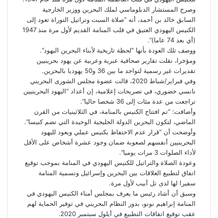
وصرح المستشار الدبلوماسي لملك البحرين ووزير الخارجية
السابق خالد بن أحمد، أنه “صلاة السبت وتراتيل التوراة تعود إلى
الكنيس اليهودي العتيق في قلب المنامة القديم لأول مرة منذ 1947
(أي بعد 74 عاما)”.
ووصف تلك العودة بأنها “لحظة تاريخية لأبناء البحرين اليهود”.
ومؤخرا، نقلت تقارير صحافية عبرية وعربية عن يهود بحرينيين
تقديرات غير رسمية لتواجد ما بين 36 و50 يهوديا بالبحرين.
وفي فبراير/شباط 2020، قالت عضوة مجلس الشورى البحريني
نانسي خضوري، في تصريحات إعلامية، إن أعداد “اليهود البحرينيين
تراجعت من عدة مئات إلى 36 شخصا حاليا”.
وأضافت: “تم افتتاح الكنيس بالمنامة، في الثلاثينيات من القرن
الماضي، لتكون البحرين الدولة الخليجية الوحيدة التي تضم كنيسا”.
وأوضحت أن “قرار عدم الاحتفاظ بكنيس عملي ويعود لليهود
البحرينيين أنفسهم لصعوبة ضمان وجود عشرة أشخاص على الأقل
لأداء الصلوات 3 مرات يوميا”.
وعودة الصلاة والتراتيل للكنيس اليهودي في المنامة بموجب توقيع
اتفاق لتطبيع العلاقات بين البحرين وإسرائيل وتسمية المنامة
سفيرا لها لدى تل أبيب لأول مرة.
وسبق أن أشاد رئيس ما يعرف بمجلس أمناء الكنيس اليهودي في
المنامة
إبراهيم نونو
، بدور النظام البحريني في توفير الحماية لهم
عقب توقيع اتفاقات التطبيع في أيلول سبتمبر 2020.