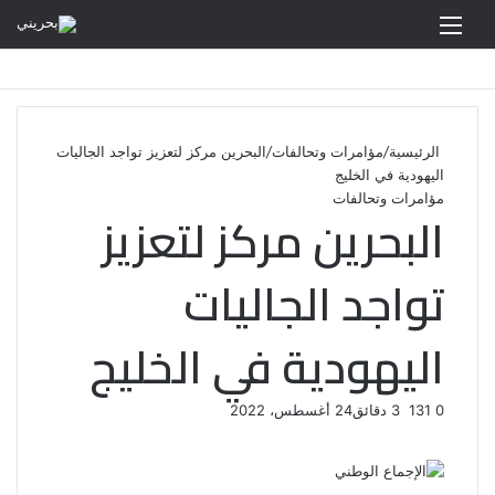
القائمة
الرئيسية
/
مؤامرات وتحالفات
/
البحرين مركز لتعزيز تواجد الجاليات
اليهودية في الخليج
مؤامرات وتحالفات
البحرين مركز لتعزيز
تواجد الجاليات
اليهودية في الخليج
0
131
3 دقائق
24 أغسطس، 2022
ف
ت
ل
ب
و
ي
و
ي
T
ي
ا
R
ي
س
ن
u
ن
ت
e