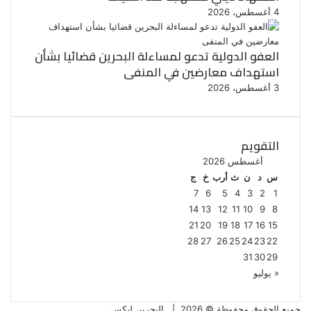
4 أغسطس، 2026
العفو الدولية تدعو لمساءلة البحرين قضائيا بشأن
استهداف معارضين في المنفى
3 أغسطس، 2026
التقويم
أغسطس 2026
س
د
ن
ث
أرب
خ
ج
7
6
5
4
3
2
1
14
13
12
11
10
9
8
21
20
19
18
17
16
15
28
27
26
25
24
23
22
31
30
29
« يوليو
جميع الحقوق محفوظة © 2026 |
البحرين ليكس