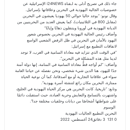
جاء ذلك في تصريح أدلى به لـقناة i24NEWS الإسرائيلية عن
خصوصيات الجالية اليهودية في البحرين وعلاقاتها بإسرائيل.
وقال نونو: “يوجد حاليا حوالي 50 يهوديا يعيشون في البحرين
(مقابل 800 في الثلاثينيات)، كما يعيش العديد من البحرينيين من
الديانة اليهودية في أوروبا ويتنقلون ذهابًا وإيابًا”
وأضاف رئيس الجالية اليهودية في البحرين بخصوص شعور
اليهود
بالأمان
في البحرين في ظل الرفض الشعبي الواسع
لاتفاقات التطبيع مع إسرائيل:
“في الوقت الذي تتزايد فيه معاداة السامية في الغرب، لا توجد
لدينا مثل هذه المشكلة في البحرين”.
وأضاف: “لم أواجه قطُّ معاداة السامية في المنامة، إنها دولة آمنة
جدًا لليهود، هنا الدين شيء شخصي، ونحن نفصله عن حياتنا العامة
سواء في علاقاتنا التجارية أو مع أصدقائنا، كما أن نوعية الحياة
ممتازة، البحرين مكان رائع لتنشئة أسرة يهودية”.
وتابع: “تاريخيا، كانت البحرين هي مركز الحياة اليهودية في الخليج،
واشتهرت بالتسامح والتعايش وحرية العبادة، حيث استقبلت دائمًا
على شواطئها أشخاصًا من ديانات وخلفيات مختلفة جدا”.
الوسوم
البحرين
التطبيع
الجاليات اليهودية
0
131
3 دقائق
24 أغسطس، 2022
ف
ت
ل
ب
و