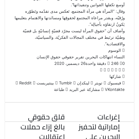
أوسع تكفلها القوانين وتنفيذاتها”.
وقال: “المرأة هي مرآة المجتمع، تَعكس مدى تقدّمه وتَطوّره
ورُقيّه، وبقدر مراعاة المجتمع لحقوقِها ومسانَدتها والاهتمام بتعليمها
يَكونُ ارتقاؤه بأجيالِه”.
وأضاف أن “حقوق المرأة ليست مجرّد قضيّةٍ إنسانيّةٍ بل قضيّة
وطنيّة ترتَبط في مختلف المجالات الفكريّة، والسياسيّة،
والاقتصادية”.
الوسوم
النساء
انتهاكات البحرين
تقرير حقوقي
حقوق الإنسان
0
246
دقيقة واحدة
26 ديسمبر، 2020
ف
ت
ل
ب
و
ي
و
ي
شاركها
T
ي
R
ا
س
ي
ن
u
فيسبوك
ن
e
ت
تويتر
لينكدإن
بينتيريست
ب
ت
ك
m
ت
d
س
مشاركة عبر البريد
طباعة
و
ر
د
b
ي
d
ا
ك
إ
l
ر
i
ب
ن
r
ي
t
إغراءات
قلق حقوقي
س
ت
إماراتية لتحفيز
بالغ إزاء حملات
البحرين على
اعتقالات