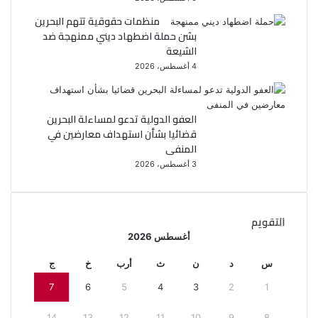
منظمات حقوقية تتهم البحرين
بشن حملة اضطهاد ديني ممنهجة ضد
الشيعة
4 أغسطس، 2026
العفو الدولية تدعو لمساءلة البحرين
قضائيا بشأن استهداف معارضين في
المنفى
3 أغسطس، 2026
التقويم
أغسطس 2026
س
د
ن
ث
أرب
خ
ج
7
6
5
4
3
2
1
14
13
12
11
10
9
8