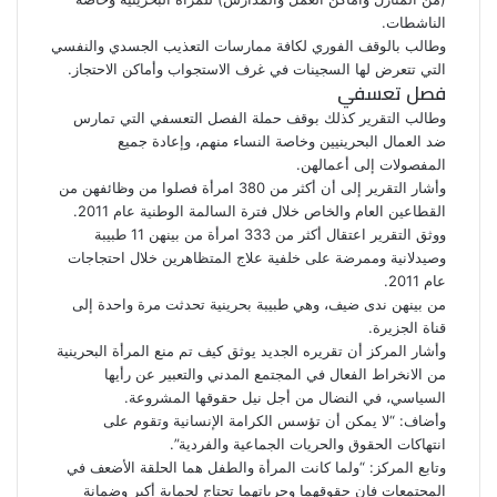
الناشطات.
وطالب بالوقف الفوري لكافة ممارسات التعذيب الجسدي والنفسي
التي تتعرض لها السجينات في غرف الاستجواب وأماكن الاحتجاز.
فصل تعسفي
وطالب التقرير كذلك بوقف حملة الفصل التعسفي التي تمارس
ضد العمال البحرينيين وخاصة النساء منهم، وإعادة جميع
المفصولات إلى أعمالهن.
وأشار التقرير إلى أن أكثر من 380 امرأة فصلوا من وظائفهن من
القطاعين العام والخاص خلال فترة السالمة الوطنية عام 2011.
ووثق التقرير اعتقال أكثر من 333 امرأة من بينهن 11 طبيبة
وصيدلانية وممرضة على خلفية علاج المتظاهرين خلال احتجاجات
عام 2011.
من بينهن ندى ضيف، وهي طبيبة بحرينية تحدثت مرة واحدة إلى
قناة الجزيرة.
وأشار المركز أن تقريره الجديد يوثق كيف تم منع المرأة البحرينية
من الانخراط الفعال في المجتمع المدني والتعبير عن رأيها
السياسي، في النضال من أجل نيل حقوقها المشروعة.
وأضاف: “لا يمكن أن تؤسس الكرامة الإنسانية وتقوم على
انتهاكات الحقوق والحريات الجماعية والفردية”.
وتابع المركز: “ولما كانت المرأة والطفل هما الحلقة الأضعف في
المجتمعات فإن حقوقهما وحرياتهما تحتاج لحماية أكبر وضمانة