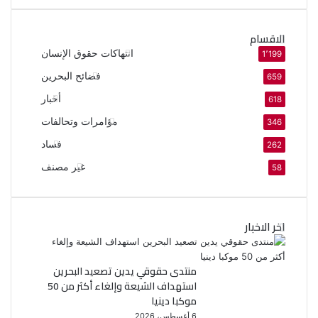
الاقسام
انتهاكات حقوق الإنسان
1٬199
فضائح البحرين
659
أخبار
618
مؤامرات وتحالفات
346
فساد
262
غير مصنف
58
اخر الاخبار
منتدى حقوقي يدين تصعيد البحرين
استهداف الشيعة وإلغاء أكثر من 50
موكبا دينيا
6 أغسطس، 2026