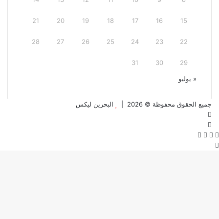
21
20
19
18
17
16
15
28
27
26
25
24
23
22
31
30
29
« يوليو
جميع الحقوق محفوظة © 2026 |
البحرين ليكس
فيسبوك
تويتر
تويتر
فيسبوك
واتساب
تيلقرام
زر
الذهاب
إلى
الأعلى