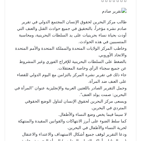
ف
ت
ل
ب
و
ي
و
ي
T
ي
R
ا
س
ي
ن
u
ن
e
ت
ب
ت
ك
m
ت
d
س
طالب مركز البحرين لحقوق الإنسان المجتمع الدولي في
تقرير
و
ر
د
b
ي
d
ا
صادم نشره مؤخراً، بالتحقيق في جميع حوادث القتل والعنف التي
ك
إ
l
ر
i
ب
أودت بحياة نساء بحرينيات على يد السلطات البحرينية، ومحاسبة
ن
r
ي
t
المتسببين في هذه الحوادث.
س
وخاطب المركز الولايات المتحدة والمملكة المتحدة والأمم المتحدة
ت
والاتحاد الأوروبي.
بالضغط على السلطات البحرينية للإفراج الفوري وغير المشروط
عن جميع سجناء الرأي وخاصة المعتقلات.
جاء ذلك في تقرير نشره المركز بالتزامن مع اليوم الدولي للقضاء
على العنف ضد المرأة.
وحمل التقرير الصادر باللغتين العربية والإنجليزية عنوان “المرأة في
البحرين: صمت يولد العنف”.
ويسعى مركز البحرين لحقوق الإنسان لتناول الوضع الحقوقي
المتردي في البحرين.
لا سيما فيما يخص وضع النساء والأطفال.
كما سلط الضوء على أبرز الانتهاكات والقوانين المقيدة والمنتهكة
لحرية النساء والأطفال في البحرين.
ودعا التقرير لوقف جميع أشكال الاستهداف والاعتداء والاعتقال
(من المنازل وأماكن العمل والمدارس) للمرأة البحرينية وخاصة