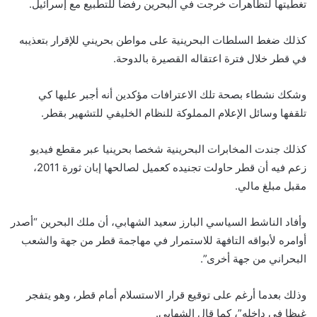
تغطيتها لتظاهرات خرجت في البحرين رفضا للتطبيع مع إسرائيل.
كذلك ضغط السلطات البحرينية على مواطن بحريني للإقرار بتعذيبه
في قطر خلال فترة اعتقاله القصيرة بالدوحة.
وشكك نشطاء بصحة تلك الاعترافات مؤكدين أنه أجبر عليها كي
تلقفها وسائل الإعلام المملوكة للنظام الخليفي للتشهير بقطر.
كذلك جندت المخابرات البحرينية شخصا بحرينيا عبر مقطع فيديو
زعم فيه أن قطر حاولت تجنيده كعميل لصالحها إبان ثورة 2011،
مقبل مبلغ مالي.
وأفاد الناشط السياسي البارز سعيد الشهابي، أن ملك البحرين “أصدر
أوامره لأبواقه التافهة للاستمرار في مهاجمة قطر من جهة والشعب
البحراني من جهة أخرى”.
وذلك بعدما أرغم على توقيع قرار الاستسلام أمام قطر، وهو يتفجر
غيظا في داخله”، كما قال الشهابي.