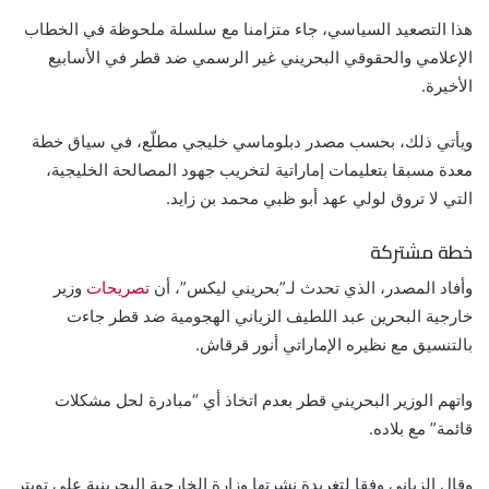
هذا التصعيد السياسي، جاء متزامنا مع سلسلة ملحوظة في الخطاب
الإعلامي والحقوقي البحريني غير الرسمي ضد قطر في الأسابيع
الأخيرة.
ويأتي ذلك، بحسب مصدر دبلوماسي خليجي مطلّع، في سياق خطة
معدة مسبقا بتعليمات إماراتية لتخريب جهود المصالحة الخليجية،
التي لا تروق لولي عهد أبو ظبي محمد بن زايد.
خطة مشتركة
وأفاد المصدر، الذي تحدث لـ”بحريني ليكس”، أن
تصريحات
وزير
خارجية البحرين عبد اللطيف الزياني الهجومية ضد قطر جاءت
بالتنسيق مع نظيره الإماراتي أنور قرقاش.
واتهم الوزير البحريني قطر بعدم اتخاذ أي “مبادرة لحل مشكلات
قائمة” مع بلاده.
وقال الزياني وفقا لتغريدة نشرتها وزارة الخارجية البحرينية على تويتر