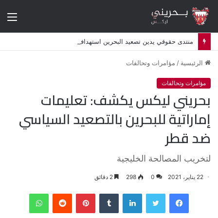
الق
منتدى حقوقي يدين تصعيد البحرين استهداف الشيعة وإلغاء أكثر من 50 موكبا دينيا
الرئيسية
/
مؤامرات وتحالفات
مؤامرات وتحالفات
بحريني ليكس يكشف: تعليمات
إماراتية للبحرين بالتصعيد السياسي
ضد قطر
لتخريب المصالحة الخليجية
22 يناير، 2021
0
298
2 دقائق
فيسبوك
تويتر
لينكدإن
‏Tumblr
بينتيريست
‏Reddit
واتساب