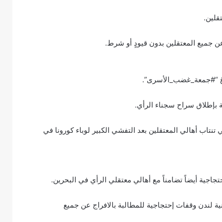
قلين.
عن جميع المعتقلين بدون قيودٍ أو شرط.
اغ “#جمعة_غضب_الأسرى”.
ة بإطلاق سراح سجناء الرأي.
نتاب أهالي المعتقلين بعد التفشي الكبير لوباء كورونا في
اجية أيضاً تضامناً مع أهالي معتقلي الرأي في البحرين.
ية لندن وقفات إحتجاجية للمطالبة بالافراج عن جميع