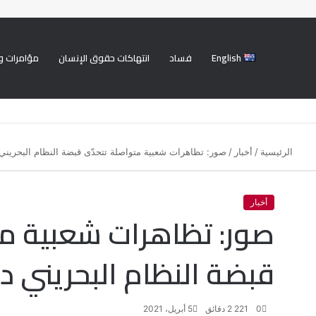
English
فساد
انتهاكات حقوق الإنسان
مؤامرات و
الرئيسية
/
أخبار
/
صور: تظاهرات شعبية متواصلة تتحدّى قبضة النظام البحريني
أخبار
صور: تظاهرات شعبية مت
قبضة النظام البحريني د
0
221
2 دقائق
5 أبريل، 2021