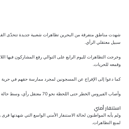
ف
ت
ل
ب
و
ي
و
ي
T
ي
ا
R
ي
س
ن
u
ن
ت
e
ب
ت
ك
ت
m
d
س
شهدت مناطق متفرقة من البحرين تظاهرات شعبية جديدة تتحدّى القم
و
ر
د
b
ي
ا
d
سبيل معتقلي الرأي.
ك
إ
l
ر
i
ب
r
ن
ي
t
وخرجت التظاهرات لليوم الرابع على التوالي رفع المشاركون فيها اللاف
س
ت
وقمعه للحريات.
كما دعوا إلى الإفراج عن المسجونين لمجرد ممارسة حقهم في حرية ال
وأصاب الفيروس الخطر حتى اللحظة نحو 70 معتقل رأي، وسط حالة تكتم شديدة تفرضها سلطات السجون.
استنفار أمني
ولم يأبه المواطنون لحالة الاستنفار الأمني الواسع التي شهدتها قرى
لمنع التظاهرات.