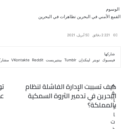
الوسوم
القمع الأمني في البحرين
تظاهرات في البحرين
0
221
2 دقائق
5 أبريل، 2021
ف
ت
ل
ب
و
ي
و
ي
T
ي
ا
R
شاركها
ي
س
ن
u
ن
ت
e
فيسبوك
تويتر
لينكدإن
بينتيريست
مشاركة
ب
ت
ك
ت
m
d
س
و
ر
د
b
ي
ا
d
ك
إ
l
ر
i
ب
r
ن
ي
t
كيف تسببت الإدارة الفاشلة لنظام
تو
م
س
ق
ت
البحرين في تدمير الثروة السمكية
عل
ا
بالمملكة؟
ل
ا
ت
ذ