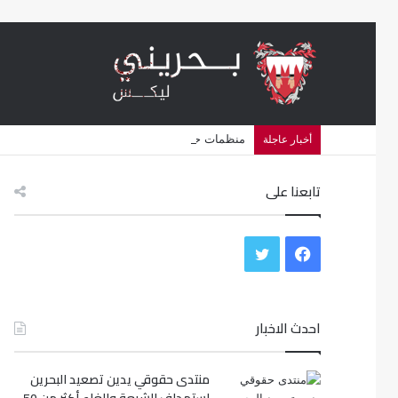
منظمات حقوقية تتهم البحرين بشن حملة اضطهاد د
أخبار عاجلة
تابعنا على
ف
ت
ي
و
س
احدث الاخبار
ي
ب
ت
منتدى حقوقي يدين تصعيد البحرين
و
ر