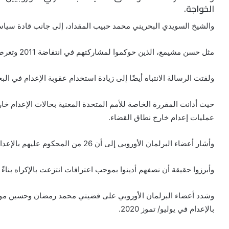
الخواجة.
والشيخ السويدي البحريني محمد حبيب المقداد، إلى جانب قادة سياس
مثل حسن مشيمع، الذين حوكموا لمشاركتهم في انتفاضة 2011 وتعرضوا للتعذيب والحرمان الممنهج من الرعاية الطبية.
ولفتت الرسالة الانتباه أيضًا إلى زيادة استخدام عقوبة الإعدام في البحر
حيث أدانت المقررة الخاصة للأمم المتحدة المعنية بحالات الإعدام خار
عمليات إعدام خارج نطاق القضاء.
وأشار أعضاء البرلمان الأوروبي إلى أن 26 من المحكوم عليهم بالإعدام يواجهون حاليًا الإعدام الوشيك.
وأبرزوا حقيقة أن نصفهم أدينوا بموجب اعترافات انتزعت بالإكراه بناء
وشدد أعضاء البرلمان الأوروبي على قضيتي محمد رمضان وحسين موس
بالإعدام في يوليو/ تموز 2020.