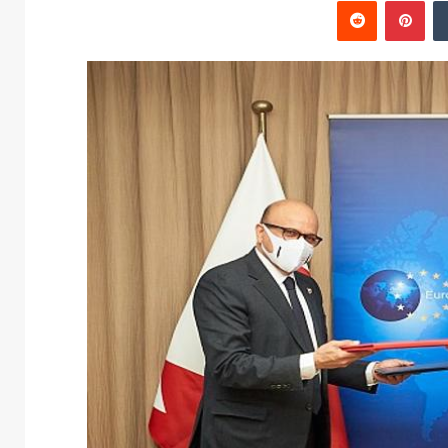
‏Tumblr
بينتيريست
‏Reddit