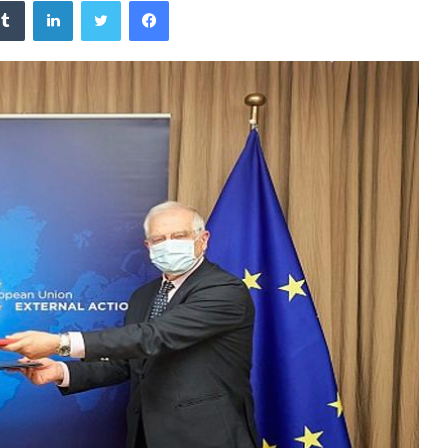
فيسبوك
تويتر
لينكدإن