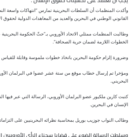
يجب أن تعتمد على تحسينات حقوق الإنسان”.
وأكدت المنظمات أن السلطات البحرينية تمارس “انتهاكات واسعة ال
القانوني الوطني في البحرين والعديد من المعاهدات الدولية لحقوق ال
وطالبت المنظمات ممثلي الاتحاد الأوروبي بـ”حثّ الحكومة البحرينية 
الخطوات اللازمة لضمان حرية الصحافة”.
وضرورة إلزام حكومة البحرين باتخاذ خطوات ملموسة وقابلة للقياس نح
ومؤخرا تم إرسال خطاب موقع من ستة عشر عضوا في البرلمان الأوروب
البحريني.
كتبت كارين ملكيور عضو البرلمان الأوروبي، الرسالة التي عبر فيها
الإنسان في البحرين.
وطالب النواب جوزيب بوريل بمحاسبة نظرائه البحرينيين على التزاما
وسلطت الرسالة الضوء على قضايا سجناء الرأي الأوروبيين ال