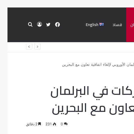
ن
فساد
English
فيسبوك
تويتر
تسجيل
بحث
الدخول
عن
ن الأوروبي لإلغاء اتفاقية تعاون مع البحرين
كات في البرلمان
عاون مع البحرين
0
231
2 دقائق