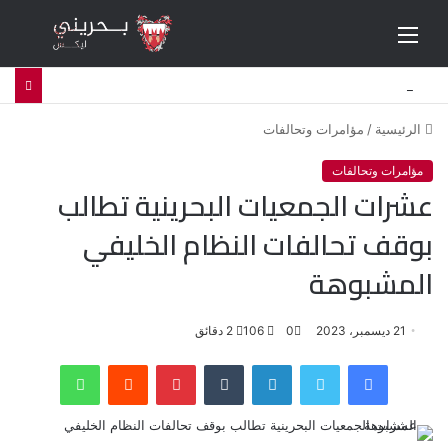
القائمة
العفو الدولية تدعو لمساءلة البحرين قضائيا بشأن استهداف معارضين في المنفى
الرئيسية
/
مؤامرات وتحالفات
مؤامرات وتحالفات
عشرات الجمعيات البحرينية تطالب
بوقف تحالفات النظام الخليفي
المشبوهة
21 ديسمبر، 2023
0
106
2 دقائق
فيسبوك
تويتر
لينكدإن
‏Tumblr
بينتيريست
‏Reddit
واتساب