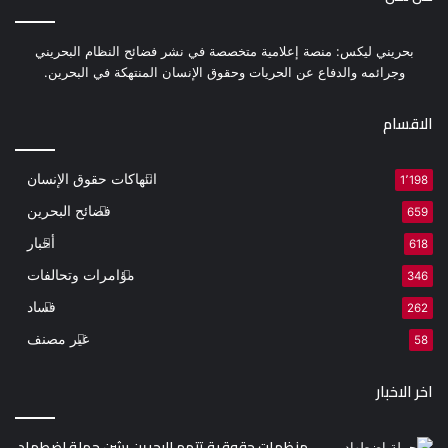
بحريني ليكس: منصة إعلامية متخصصة في نشر فضائح النظام البحريني
وجرائمه والدفاع عن الحريات وحقوق الإنسان المنتهكة في البحرين.
الاقسام
انتهاكات حقوق الإنسان
1٬198
فضائح البحرين
659
أخبار
618
مؤامرات وتحالفات
346
فساد
262
غير مصنف
58
اخر الاخبار
منظمات حقوقية تتهم البحرين بشن حملة اضطهاد