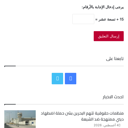
يرجى إدخال الإجابة بالأرقام:
15 + تسعة عشر =
تابعنا على
ف
ت
ي
و
احدث الاخبار
س
ي
منظمات حقوقية تتهم البحرين بشن حملة اضطهاد
ب
ت
ديني ممنهجة ضد الشيعة
و
ر
4 أغسطس، 2026