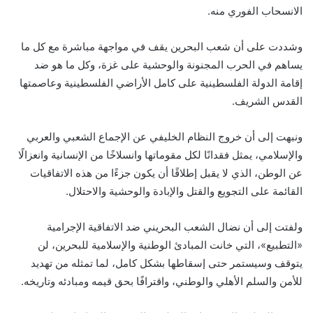
الانسحاب الفوري منه.
وشددت على أن شعب البحرين يقف في مواجهة مباشرة مع كل ما
يساهم في الحرب المجنونة والوحشية على غزة، وكل ما هو ضد
إقامة الدولة الفلسطينية على كامل الأراضي الفلسطينية وعاصمتها
القدس الشريف.
ونبهت إلى أن خروج النظام الخليفي عن الإجماع الشعبي والعربي
والإسلامي، يمثل فقدانًا لكل مقوماتها وانسلاخًا من الإنسانية وانعزالًا
عن الوطن، الذي لا يقبل إطلاقًا أن يكون جزءًا من هذه الاتفاقيات
القائمة على التجويع والقتل والإبادة والوحشية والاحتلال.
ولفتت إلى أن نضال الشعب البحريني ضد الاتفاقية الإجرامية
«التطبيع»، التي خانت المبادئ الوطنية والإسلامية للبحرين، لن
يتوقف وسيستمر حتى إسقاطها بشكل كامل، لما تمثله من تهديد
للأمن والسلم الأهلي والوطني، واقترافًا بحق قيمه ومبادئه وتاريخه.