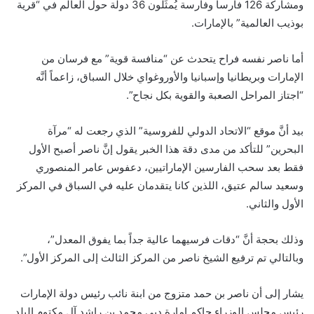
ومشاركة 126 فارساً وفارسة يُمثِّلون 36 دولة حول العالم في “قرية
بوذيب العالمية” بالإمارات.
أما ناصر نفسه فراح يتحدث عن “منافسة قوية” مع فرسان من
الإمارات وبريطانيا وإسبانيا والأوروغواي خلال السباق، زاعماً أنَّه
“اجتاز المراحل الصعبة والقوية بكل نجاح”.
بيد أنَّ موقع “الاتحاد الدولي للفروسية” الذي رجعت له “مرآة
البحرين” للتأكد من مدى دقة هذا الخبر يقول إنَّ ناصر أصبح الأول
فقط بعد سحب الفارسين الإماراتيين، دعفوس عامر المنصوري
وسعيد سالم عتيق، اللذين كانا يتقدمان عليه في السباق في المركز
الأول والثاني.
وذلك بحجة أنَّ “دقات فرسيهما عالية جداً بما يفوق المعدل”،
وبالتالي تم ترفيع الشيخ ناصر من المركز الثالث إلى المركز الأول”.
يشار إلى أن ناصر بن حمد متزوج من ابنة نائب رئيس دولة الإمارات
رئيس مجلس الوزراء حاكم إمارة دبي محمد بن راشد آل مكتوم البلد