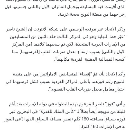
الذي أقيمت فيه المسابقة ويحمل الفائزان الأول والثاني جنسيتها قبل
إخراجهما من منصّة التويج بحجة غريبة.
وذكر الاتحاد عبر موقعه الرسمي على شبكة الإنترنت إن الشيخ ناصر
“عَبَرَ خط النهاية وهو في المركز الثالث خلف اثنين من المتسابقين
من الإمارات العربية المتحدة، لكن تم سحبهما كلاهما [من المركز
الأول والثاني] بسبب ارتفاع معدل ضربات القلب [لفرسيهما] مما
أكسبه الميدالية الذهبية الفردية مكانهما”.
وأكد الاتحاد بأنه تمّ “إقصاء المتسابقين الإماراتيين من على منصة
التتويج رغم فوزهما بأعلى المراكز الفردية بسبب فشل فرسيهما في
اختبار معامل معدل ضربات القلب القصوى”.
ويأتي “فوز” ناصر المزعوم بهذه البطولة في دولة الإمارات بعد أيام
قليلة من تتويجه أيضاً بطلاً لـ “كأس الملك للقدرة” في البحرين عبر
فوزه بسباق مسافته 160 كلم (نفس مسافة السباق الذي ادّعى الفوز
به في الإمارات 160 كلم).