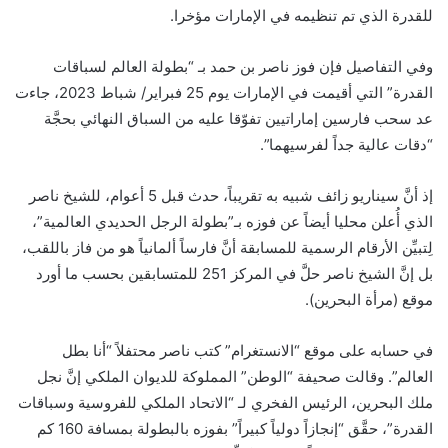
للقدرة الذي تم تنظيمه في الإمارات مؤخرا.
وفي التفاصيل فإن فوز ناصر بن حمد بـ “بطولة العالم لسباقات
القدرة” التي أقيمت في الإمارات يوم 25 فبراير/ شباط 2023، جاءت
عد سحب فارسين إماراتيين تفوّقا عليه من السباق النهائي بحجَّة
“دقات عالية جداً لفرسيهما”.
إذ أنَّ سيناريو زائف شبيه به تقريباً، حدث قبل 5 أعوام، للشيخ ناصر
الذي أُعلن محليا أيضاً عن فوزه بـ”بطولة الرجل الحديدي العالمية”،
لِتبيِّن الأرقام الرسمية للمسابقة أنَّ فارساً ألمانياً هو من فاز باللقب،
بل إنَّ الشيخ ناصر حلَّ في المركز 251 للمتسابقين بحسب ما أورد
موقع (مرأة البحرين).
في حسابه على موقع “الانستغرام” كتب ناصر محتفلاً “أنا بطل
العالم”. وقالت صحيفة “الوطن” المملوكة للديوان الملكي إنَّ نجل
ملك البحرين، الرئيس الفخري لـ “الاتحاد الملكي للفروسية وسباقات
القدرة”، حقَّق “إنجازاً دولياً كبيراً” بفوزه بالبطولة بمسافة 160 كم