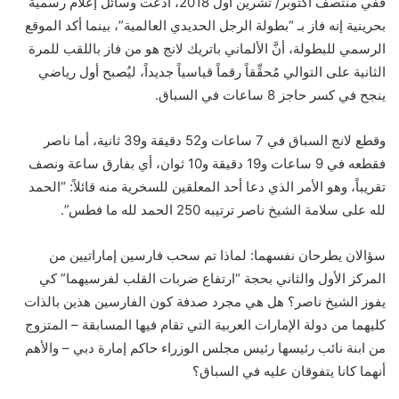
ففي منتصف أكتوبر/ تشرين أول 2018، ادَّعت وسائل إعلام رسمية
بحرينية إنه فاز بـ “بطولة الرجل الحديدي العالمية”، بينما أكد الموقع
الرسمي للبطولة، أنَّ الألماني باتريك لانج هو من فاز باللقب للمرة
الثانية على التوالي مُحقِّقاً رقماً قياسياً جديداً، ليُصبح أول رياضي
ينجح في كسر حاجز 8 ساعات في السباق.
وقطع لانج السباق في 7 ساعات و52 دقيقة و39 ثانية، أما ناصر
فقطعه في 9 ساعات و19 دقيقة و10 ثوان، أي بفارق ساعة ونصف
تقريباً، وهو الأمر الذي دعا أحد المعلقين للسخرية منه قائلاً: “الحمد
لله على سلامة الشيخ ناصر ترتيبه 250 الحمد لله ما فطس”.
سؤالان يطرحان نفسهما: لماذا تم سحب فارسين إماراتيين من
المركز الأول والثاني بحجة “ارتفاع ضربات القلب لفرسيهما” كي
يفوز الشيخ ناصر؟ هل هي مجرد صدفة كون الفارسين هذين بالذات
كليهما من دولة الإمارات العربية التي تقام فيها المسابقة – المتزوج
من ابنة نائب رئيسها رئيس مجلس الوزراء حاكم إمارة دبي – والأهم
أنهما كانا يتفوقان عليه في السباق؟