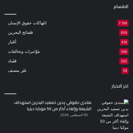
الاقسام
انتهاكات حقوق الإنسان
1٬199
فضائح البحرين
659
أخبار
618
مؤامرات وتحالفات
346
فساد
262
غير مصنف
58
اخر الاخبار
منتدى حقوقي يدين تصعيد البحرين استهداف
الشيعة وإلغاء أكثر من 50 موكبا دينيا
6 أغسطس، 2026