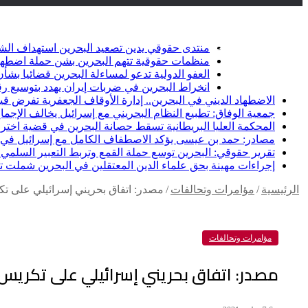
أخبار عاجلة
تويتر
فيسبوك
منتدى حقوقي يدين تصعيد البحرين استهداف الشيعة وإلغاء أ
منظمات حقوقية تتهم البحرين بشن حملة اضطها
العفو الدولية تدعو لمساءلة البحرين قضائيا ب
انخراط البحرين في ضربات إيران يهدد بتوسيع رق
الاضطهاد الديني في البحرين.. إدارة الأوقاف الجعفرية تفرض قيو
جمعية الوفاق: تطبيع النظام البحريني مع إسرائيل يخالف الإجماع
المحكمة العليا البريطانية تسقط حصانة البحرين في قضية اخت
مصادر: حمد بن عيسى يؤكد الاصطفاف الكامل مع إسرائيل في خ
تقرير حقوقي: البحرين توسع حملة القمع وتربط التعبير السلمي ب
إجراءات مهينة بحق علماء الدين المعتقلين في البحرين شملت تكب
الرئيسية
/
مؤامرات وتحالفات
/
مصدر: اتفاق بحريني إسرائيلي على تكر
مؤامرات وتحالفات
مصدر: اتفاق بحريني إسرائيلي على تكريس ا