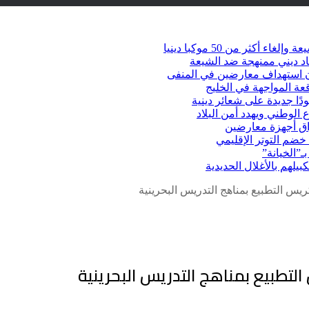
كثر من 50 موكبا دينيا
د ديني ممنهجة ضد الشيعة
شأن استهداف معارضين في المنفى
عة المواجهة في الخليج
دًا جديدة على شعائر دينية
 الوطني ويهدد أمن البلاد
راق أجهزة معارضين
ضم التوتر الإقليمي
ـ”الخيانة”
يلهم بالأغلال الحديدية
يس التطبيع بمناهج التدريس البحرينية
لتطبيع بمناهج التدريس البحرينية