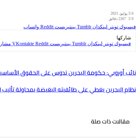
6 يوليو، 2021
0
267
2 دقائق
فيسبوك
تويتر
لينكدإن
بينتيريست
واتساب
شاركها
فيسبوك
تويتر
لينكدإن
بينتيريست
مشارك
نائب أوروبي: حكومة البحرين تدوس على الحقوق الأساسية
نظام البحرين يغطي على طائفيته البغيضة بمحاولة تأليب
مقالات ذات صلة