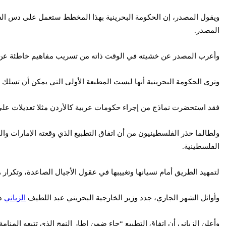
ويقول المصدر، إن الحكومة البحرينية بهذا المخطط ستعمل على دس السم ف
المصدر.
وأعرب المصدر عن خشيته في الوقت ذاته من تسريب مفاهيم خاطئة عن القض
وترى الحكومة البحرينية أنها ليست المطبعة الأولى التي يمكن أن تسلك ت
فقد استحضرت نماذج من إجراء حكومات عربية كالأردن مثلا تعديلات على ا
ولطالما حذر الفلسطينيون من أن اتفاق التطبيع الذي وقعته الإمارات وا
الفلسطينية.
لتمهيد الطريق أمام نسيانها وتغييبها في عقول الأجيال الصاعدة، وتكرار هذ
وأوائل الشهر الجاري، جدد وزير الخارجية البحريني عبد اللطيف
الزياني
دف
وأعلن الزياني أن اتفاق التطبيع “جاء ضمن إطار النهج الذي تتبعه المنا