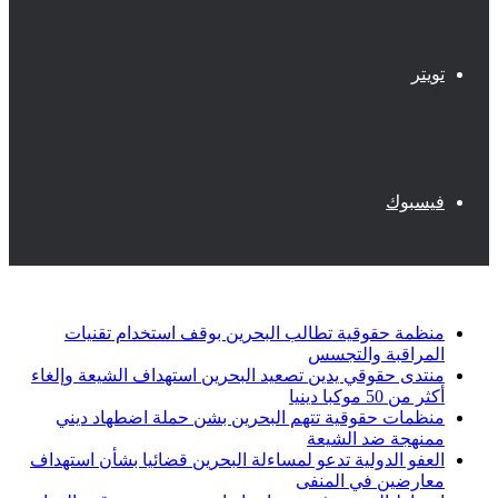
تويتر
فيسبوك
أخبار عاجلة
منظمة حقوقية تطالب البحرين بوقف استخدام تقنيات
المراقبة والتجسس
منتدى حقوقي يدين تصعيد البحرين استهداف الشيعة وإلغاء
أكثر من 50 موكبا دينيا
منظمات حقوقية تتهم البحرين بشن حملة اضطهاد ديني
ممنهجة ضد الشيعة
العفو الدولية تدعو لمساءلة البحرين قضائيا بشأن استهداف
معارضين في المنفى