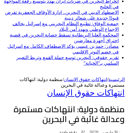
انخراط البحرين في ضربات إيران يهدد بتوسيع رقعة المواجهة
في الخليج
الاضطهاد الديني في البحرين.. إدارة الأوقاف الجعفرية تفرض
قيودًا جديدة على شعائر دينية
جمعية الوفاق: تطبيع النظام البحريني مع إسرائيل يخالف
الإجماع الوطني ويهدد أمن البلاد
المحكمة العليا البريطانية تسقط حصانة البحرين في قضية
اختراق أجهزة معارضين
مصادر: حمد بن عيسى يؤكد الاصطفاف الكامل مع إسرائيل
في خضم التوتر الإقليمي
تقرير حقوقي: البحرين توسع حملة القمع وتربط التعبير
السلمي بـ”الخيانة”
الرئيسية
/
انتهاكات حقوق الإنسان
/
منظمة دولية: انتهاكات
مستمرة وعدالة غائبة في البحرين
انتهاكات حقوق الإنسان
منظمة دولية: انتهاكات مستمرة
وعدالة غائبة في البحرين
30 مارس، 2022
0
82
دقيقة واحدة