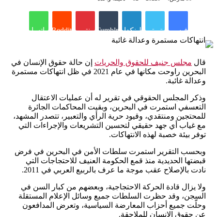
فيسبوك
تويتر
لينكدإن
Tumblr
بينتيريست
Reddit
واتساب
قال
مجلس جنيف للحقوق والحريات
إن حالة حقوق الإنسان في
البحرين راوحت مكانها في عام 2021 في ظل انتهاكات مستمرة
وعدالة غائبة.
وذكر المجلس الحقوقي في تقرير له أن عمليات الاعتقال
التعسفي استمرت في البحرين، وبقيت المحاكمات الجائرة
للمحتجين ومنتقدي، وقيود حرية الرأي والتعبير، تتصدر المشهد،
مع غياب أي جهد حقيقي لتحسين التشريعات والإجراءات التي
توفر بيئة خصبة لهذه الانتهاكات.
وبحسب التقرير استمرت سلطات الأمن في البحرين في فرض
قبضتها الحديدية منذ قمع الحكومة العنيف للاحتجاجات التي
نادت بالإصلاح عقب موجة ما عرف بالربيع العربي في 2011.
ولا يزال قادة الحركة الاحتجاجية، وبعضهم من كبار السن في
السجن، وقد حظرت السلطات جميع وسائل الإعلام المستقلة
وحلّت جميع أحزاب المعارضة السياسية، وتعرض المدافعون
عن حقوق الانسان للملاحقة.