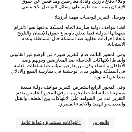
وكلاء دفاع بارزين وقادة معارضين ومدافعين عن حقوق
الإنسان بسبب نشاطهم على وسائل التواصل الاجتماعي.
وتوصل التقرير لتوصيات مهمة أبرزها:
اتخاذ مواقف دولية صارمة اتجاه المملكة لدفعها نحو الالتزام
بتعهداتها الدولية فيما يتعلق بأوضاع حقوق الإنسان والتلويح
باتخاذ إجراءات عقابية ضد المملكة حال المماطلة وعدم
الاستجابة.
وفي المحور الثالث قدم التقرير صورة عن الوضع غير القانوني
وأنماط الانتهاكات الحاصلة ضد المعارضين وذويهم وضد
الأطفال والنساء وكل من يعارض سياسات السلطات العامة
في المملكة ويظهر مدى الوحشية في ممارسة القمع والاذلال
بعيدا عن القانون.
وفي المحور الرابع استعرض التقرير مواقف دولية منددة
بممارسات السلطات البحرينية، وفي المحور الخامس يقدم
التقرير عدد من الشواهد على الانتهاكات بين الخطف والقتل
والتعذيب والتهديد والاخفاء القسري.
البحرين
انتهاكات مستمرة وعدالة غائبة