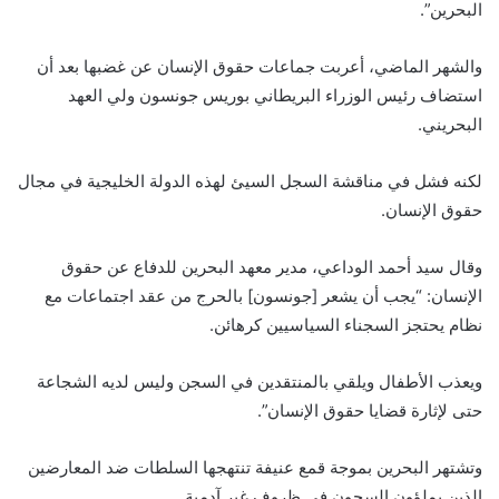
البحرين”.
والشهر الماضي، أعربت جماعات حقوق الإنسان عن غضبها بعد أن
استضاف رئيس الوزراء البريطاني بوريس جونسون ولي العهد
البحريني.
لكنه فشل في مناقشة السجل السيئ لهذه الدولة الخليجية في مجال
حقوق الإنسان.
وقال سيد أحمد الوداعي، مدير معهد البحرين للدفاع عن حقوق
الإنسان: “يجب أن يشعر [جونسون] بالحرج من عقد اجتماعات مع
نظام يحتجز السجناء السياسيين كرهائن.
ويعذب الأطفال ويلقي بالمنتقدين في السجن وليس لديه الشجاعة
حتى لإثارة قضايا حقوق الإنسان”.
وتشتهر البحرين بموجة قمع عنيفة تنتهجها السلطات ضد المعارضين
الذين يملؤون السجون في ظروف غير آدمية.