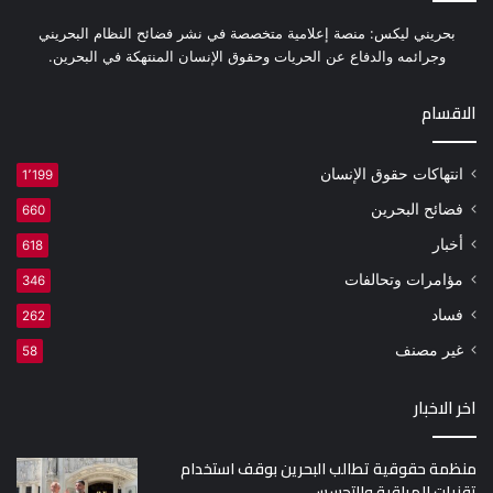
بحريني ليكس: منصة إعلامية متخصصة في نشر فضائح النظام البحريني
وجرائمه والدفاع عن الحريات وحقوق الإنسان المنتهكة في البحرين.
الاقسام
انتهاكات حقوق الإنسان
1٬199
فضائح البحرين
660
أخبار
618
مؤامرات وتحالفات
346
فساد
262
غير مصنف
58
اخر الاخبار
منظمة حقوقية تطالب البحرين بوقف استخدام
تقنيات المراقبة والتجسس