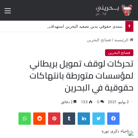
الق
منتدى حقوقي يدين تصعيد البحرين استهداف الشيعة وإلغاء أكثر من 50 موكبا دينيا
الرئيسية
/
فضائح البحرين
فضائح البحرين
تحركات لوقف تمويل بريطاني
لمؤسسات متورطة بانتهاكات
حقوقية في البحرين
2 يوليو، 2021
0
133
2 دقائق
فيسبوك
تويتر
لينكدإن
‏Tumblr
بينتيريست
‏Reddit
واتساب