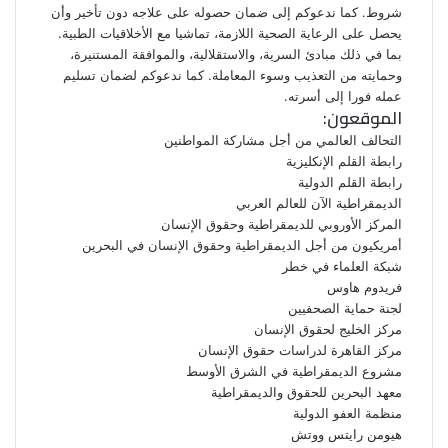
شروط. كما ندعوكم إلى ضمان حصوله على علاجه دون تأخير وأن
يحصل على الرعاية الصحية اللازمة، تماشيا مع الأخلاقيات الطبية.
بما في ذلك مبادئ السرية، والاستقلالية، والموافقة المستنيرة،
وحمايته من التعذيب وسوء المعاملة. كما ندعوكم لضمان تسليم
عمله فورا إلى أسرته.
الموقعون:
التحالف العالمي من أجل مشاركة المواطنين
رابطة القلم الإنكليزية
رابطة القلم الدولية
الديمقراطية الآن للعالم العربي
المركز الأوروبي للديمقراطية وحقوق الإنسان
أمريكيون من أجل الديمقراطية وحقوق الإنسان في البحرين
شبكة العلماء في خطر
فريدوم هاوس
لجنة حماية الصحفيين
مركز الخليج لحقوق الإنسان
مركز القاهرة لدراسات حقوق الإنسان
مشروع الديمقراطية في الشرق الأوسط
معهد البحرين للحقوق والديمقراطية
منظمة العفو الدولية
هيومن رايتس ووتش