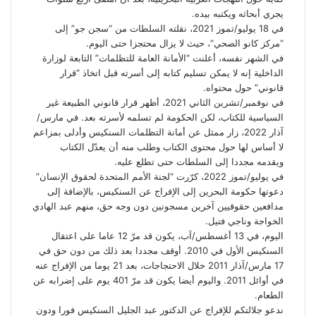
يجري أبحاثه ويكتبه بيده.
في 18 يوليو/تموز 2021، نقلته السلطات من “سجن جو” إلى
“مركز كانو الصحي”، حيث لا يزال محتجزا حتى اليوم.
في الشهر نفسه، أعلنت “الأمانة العامة للتظلمات” التابعة لوزارة
الداخلية إنه لا يمكن تسليم كتابه إلى أسرته قبل اتخاذ “قرار
قانوني” حول محتواه.
في نوفمبر/تشرين الثاني 2021، أظهر قرار قانوني الطبيعة غير
السياسية للكتاب، لكن الحكومة لم تسلمه لأسرته بعد. في مارس/
آذار 2022، زار ممثل عن أمانة التظلمات السنكيس وأدلى بمزاعم
لا أساس لها حول محتوى الكتاب وطلب منه أن يعدّل الكتاب
ويقدمه مجددا إلى السلطات حتى تطلع عليه.
في يوليو/تموز 2022، كرّرت “لجنة الأمم المتحدة لحقوق الإنسان”
دعوتها حكومة البحرين إلى الإفراج عن السنكيس، بالإضافة إلى
مدافعين حقوقيين آخرين مسجونين دون وجه حق، منهم عبد الهادي
الخواجة وناجي فتيل.
اليوم، في 13 أغسطس/آب، يكون قد مرّ 12 عاما على اعتقال
السنكيس الأول في 2010. أوقف مجددا بعد ذلك من دون حق في
17 مارس/آذار 2011 خلال الاحتجاجات، بعد 21 يوما من الإفراج عنه
في أوائل 2011. واليوم أيضا يكون قد مرّ 401 يوم على إضرابه عن
الطعام.
ندعو جلالتكم للإفراج عن الدكتور عبد الجليل السنكيس فورا ودون