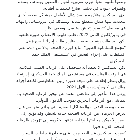
وصفها طبيبه، منها حبوب ضرورية لجهازه العصبي ووظائف جسده
وقطرات عيون، في تجاهل صارخ لتعليمات أطبائه.
لدى السنكيس متلازمة ما بعد شلل الأطفال ومشاكل صحية أخرى
متعددة، منها صداع متقطع شديد، ومشكلة في البروستات، والتهاب
في مفاصل كتفه، وارتعاش، وتنميل، وضعف نظر.
في يناير/كانون الثاني 2022، طلب طبيب الأعصاب صورة طبقية،
لكن السلطات رفضت بحسب تقارير طلب إجراء الصورة في
“مجمع السلمانية الطبي” التابع لوزارة الصحة. بدلا من ذلك، تصر
السلطات على إجراء الفحص في “مستشفى الملك حمد
العسكري”.
لكن السنكيس لا يعتقد أنه سيحصل على الرعاية الطبية الملائمة
في الوقت المناسب في مستشفى الملك حمد العسكري، إذ إنه لا
يزال ينتظر إطلاعه على نتيجة صورة رنين مغناطيسي لكتفه أجراها
هناك في أكتوبر/تشرين الأول 2021.
يرقى هذا التأخير إلى تقاعس متعمد عن توفير الرعاية الصحية بما
يتماشى مع التزامات البحرين بموجب القانون الدولي.
بسبب وضعه الضعيف والمشاكل الصحية التي يعاني منها من قبل،
يعرض الحرمان من الرعاية الصحية حياته للخطر، وقد يؤدي إلى
أضرار لا يمكن معالجتها. وعليه، ندعو الحكومة إلى تزويده بالرعاية
الصحية اللازمة فورا.
يُضرب السنكيس عن الطعام ردا على مصادرة سلطات السجن
كتابه حول اللهجات العربية البحرينية، بعد أن أمضى أربع سنوات