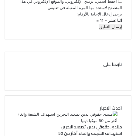
احفظ اسمي، بريدي الإلكتروني، والموقع الإلكتروني في هذا
المتصفح لاستخدامها المرة المقبلة في تعليقي.
يرجى إدخال الإجابة بالأرقام:
اثنا عشر − 11 =
تابعنا على
ف
ت
ي
و
ي
س
احدث الاخبار
ب
ت
و
ر
منتدى حقوقي يدين تصعيد البحرين
استهداف الشيعة وإلغاء أكثر من 50
ك