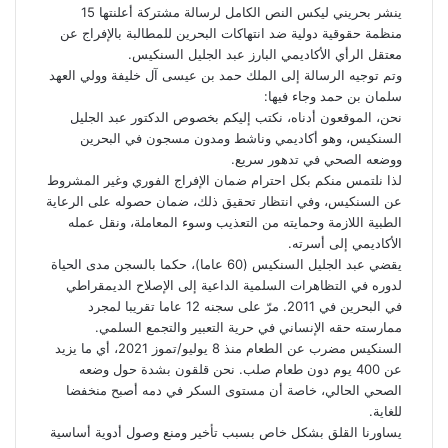
ب
ت
ك
ت
m
d
س
ينشر بحريني ليكس النص الكامل لرسالة مشتركة أعلنتها 15
و
ر
د
b
ي
ا
d
منظمة حقوقية دولية ضد انتهاكات البحرين للمطالبة بالإفراج عن
ك
إ
l
ر
i
ب
معتقل الرأي الأكاديمي البارز عبد الجليل السنكيس.
r
ن
ي
t
وتم توجيه الرسالة إلى الملك حمد بن عيسى آل خليفة وولي العهد
س
سلمان بن حمد وجاء فيها:
ت
نحن، الموقعون أدناه، نكتب إليكم بخصوص الدكتور عبد الجليل
السنكيس، وهو أكاديمي وناشط ومدون مسجون في البحرين
ووضعه الصحي في تدهور سريع.
لذا نلتمس منكم بكل احترام ضمان الإفراج الفوري وغير المشروط
عن السنكيس، وفي انتظار تحقيق ذلك، ضمان حصوله على الرعاية
الطبية اللازمة وحمايته من التعذيب وسوء المعاملة، ونقل عمله
الأكاديمي إلى أسرته.
يقضي عبد الجليل السنكيس (60 عاما)، حكما بالسجن مدى الحياة
لدوره في التظاهرات السلمية الداعية إلى الإصلاح الديمقراطي
في البحرين في 2011. مرّ على سجنه 12 عاما تقريبا لمجرد
ممارسته حقه الإنساني في حرية التعبير والتجمع السلمي.
السنكيس مضرب عن الطعام منذ 8 يوليو/تموز 2021، أي ما يزيد
عن 400 يوم دون طعام صلب. نحن قلقون بشدة حول وضعه
الصحي الحالي، خاصة أن مستوى السكر في دمه أصبح منخفضا
للغاية.
يساورنا القلق بشكل خاص بسبب تأخير ومنع وصول أدوية أساسية