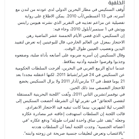
الخلفية
أُوقف السنكيس في مطار البحرين الدولي لدى عودته من لندن مع
أسرته، في 13 أغسطس/آب 2010. يمكن الاطلاع على رواية
تفصيلية عن مزاعم تعذيبه في التقرير الذي نشرته هيومن رايتس
ووتش في 1 سبتمبر/أيلول 2010، وجاء فيه:
إن السنكيس، الذي قضى الأيام الخمسة عشر الماضية رهن
الاحتجاز بمعزل عن العالم الخارجي، قال للبوعينين إنه تعرض لتقييد
اليدين وتعصيب العينين طوال الوقت.
وقال السنكيس إن آسريه ضربوه على أصابعه بأداة صلبة، وصفعوه
وجذبوا وقرصوا حلمتيه وأذنيه بملاقط.
عندما اندلع الربيع العربي في البحرين، أفرجت السلطات الحكومية
عن السنكيس في 24 فبراير/شباط 2011. لكنها اعتقلته مجددا بعد
21 يوما فقط، في 17 مارس/آذار 2011 ولا يزال السنكيس يخضع
للاحتجاز التعسفي منذ ذلك الحين.
في نوفمبر/تشرين الثاني 2011، وثّقت “اللجنة البحرينية المستقلة
لتقصي الحقائق” في تقرير لها أن الشرطة أخضعت السنكيس إلى
الضرب ليلا لشهرين، بينما كانت تبقيه قيد الاحتجاز الانفرادي.
قالت اللجنة إن السلطات استهدفت إعاقته عبر مصادرة عكازه
وجعله “يقف على ساق واحدة لفترات طويلة” ودفع عكازه “في
أعضائه الجنسية”. وجدت اللجنة أيضا أن السلطات هددته
“بالاغتصاب وتعرض لتعليقات جنسية صريحة عن زوجته وابنته”.