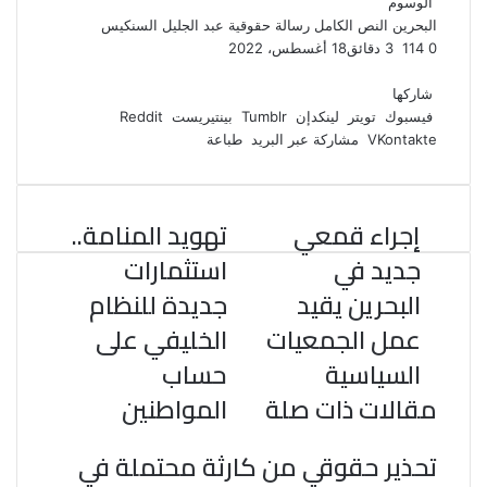
الوسوم
البحرين
النص الكامل
رسالة حقوقية
عبد الجليل السنكيس
0
114
3 دقائق
18 أغسطس، 2022
ف
ت
ل
ب
و
ي
و
ي
T
ي
ا
R
شاركها
ي
س
ن
u
ن
ت
e
فيسبوك
تويتر
لينكدإن
بينتيريست
ب
ت
ك
ت
m
d
س
مشاركة عبر البريد
طباعة
و
ر
د
b
ي
ا
d
ك
إ
l
ر
i
ب
r
ن
ي
t
إجراء قمعي
تهويد المنامة..
س
ت
جديد في
استثمارات
البحرين يقيد
جديدة للنظام
عمل الجمعيات
الخليفي على
السياسية
حساب
مقالات ذات صلة
المواطنين
تحذير حقوقي من كارثة محتملة في