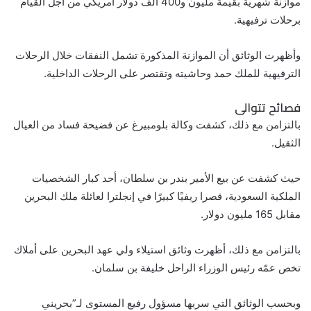
موازنة شهرية بقيمة مليون و400 ألف دولار أمريكي من أجل القيام
برحلات ترفيهية.
وأظهرت الوثائق أن الموازنة المذكورة تشمل النفقات خلال الرحلات
الترفيهية للملك حمد وحاشيته وتقتصر على الرحلات الداخلية.
فصائح تتوالى
بالتزامن مع ذلك، كشفت وكالة بلومبيرغ عن فضيحة فساد من العيال
الثقيل.
حيث كشفت عن بيع الأمير بندر بن سلطان، أحد كبار الشخصيات
الملكية السعودية، قصرا ريفيًا كبيرًا في إنجلترا لعائلة ملك البحرين
مقابل 165 مليون دولار.
بالتزامن مع ذلك، أظهرت وثائق استيلاء ولي عهد البحرين على أملاك
تخص عمّه رئيس الوزراء الراحل خليفة بن سلمان.
وبحسب الوثائق التي سربها مسؤول رفيع المستوى لـ”بحريني