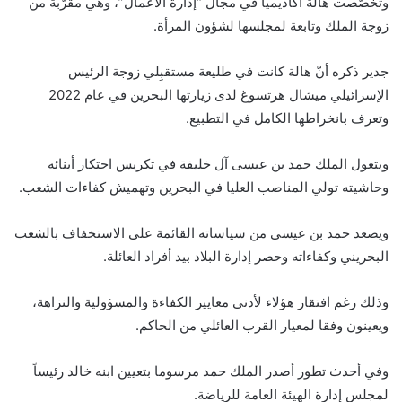
وتخصّصت هالة أكاديمياً في مجال “إدارة الأعمال”، وهي مقرّبة من
زوجة الملك وتابعة لمجلسها لشؤون المرأة.
جدير ذكره أنّ هالة كانت في طليعة مستقبِلي زوجة الرئيس
الإسرائيلي ميشال هرتسوغ لدى زيارتها البحرين في عام 2022
وتعرف بانخراطها الكامل في التطبيع.
ويتغول الملك حمد بن عيسى آل خليفة في تكريس احتكار أبنائه
وحاشيته تولي المناصب العليا في البحرين وتهميش كفاءات الشعب.
ويصعد حمد بن عيسى من سياساته القائمة على الاستخفاف بالشعب
البحريني وكفاءاته وحصر إدارة البلاد بيد أفراد العائلة.
وذلك رغم افتقار هؤلاء لأدنى معايير الكفاءة والمسؤولية والنزاهة،
ويعينون وفقا لمعيار القرب العائلي من الحاكم.
وفي أحدث تطور أصدر الملك حمد مرسوما بتعيين ابنه خالد رئيساً
لمجلس إدارة الهيئة العامة للرياضة.