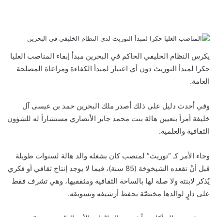
ف
ت
ل
ب
و
ي
و
ي
T
ي
ا
R
ي
س
ن
u
ن
ت
e
ب
ت
ك
ت
m
d
س
يكرس النظام الخليفي الحاكم في البحرين مبدأ إبقاء المناصب العليا
و
ر
د
b
ي
ا
d
حكرا لمبدأ التوريث دون أي اعتبار لمبدأ الكفاءة ومراعاة المصلحة
ك
إ
l
ر
i
ب
العامة.
r
ن
ي
t
س
ت
وفي أحدث دليل على ذلك أصدر ملك البحرين حمد بن عيسى آل
خليفة أمراً بتعيين هالة بنت محمد جابر الأنصاري مستشاراً له للشؤون
الثقافية والعلمية.
وجاء الأمر كـ “توريث” لمنصب كان يشغله والد هالة لسنوات طويلة
قبل أنْ تقعده الشيخوخة (85 سنة)، فيما لا يوجد إنتاج ثقافي أو فكري
يُذكر لابنته ولا صلة لها بالساحة الثقافية ومثقفيها، وهي تشرف فقط
على دارٍ لوالدها مختصّة بحفظ أرشيفه وتسويقه.