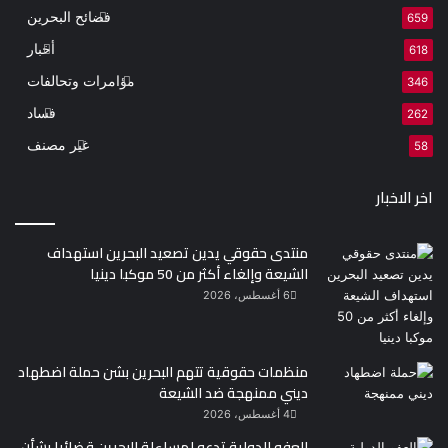
فضائح البحرين
659
أخبار
618
مؤامرات وتحالفات
346
فساد
262
غير مصنف
58
اخر الاخبار
منتدى حقوقي يدين تصعيد البحرين استهداف
الشيعة وإلغاء أكثر من 50 موكبا دينيا
6 أغسطس، 2026
منظمات حقوقية تتهم البحرين بشن حملة اضطهاد
ديني ممنهجة ضد الشيعة
4 أغسطس، 2026
العفو الدولية تدعو لمساءلة البحرين قضائيا بشأن