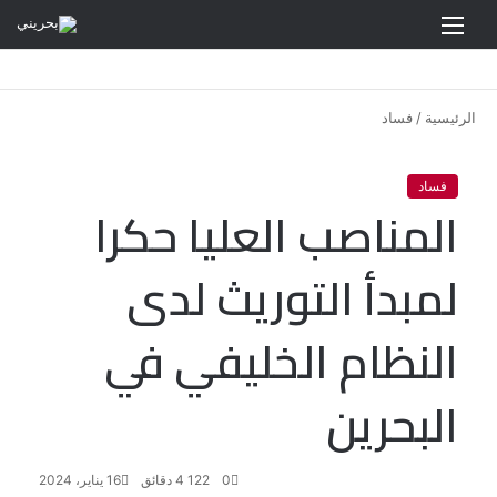
القائمة
الرئيسية
/
فساد
فساد
المناصب العليا حكرا
لمبدأ التوريث لدى
النظام الخليفي في
البحرين
0
122
4 دقائق
16 يناير، 2024