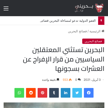
الق
العفو الدولية تدعو لمساءلة البحرين قضائيا بشأن استهداف معارضين في المنفى
الرئيسية
/
فضائح البحرين
فضائح البحرين
البحرين تستثني المعتقلين
السياسيين من قرار الإفراج عن
العشرات بسجونها
3 أبريل، 2021
0
553
دقيقة واحدة
فيسبوك
تويتر
لينكدإن
‏Tumblr
بينتيريست
‏Reddit
واتساب