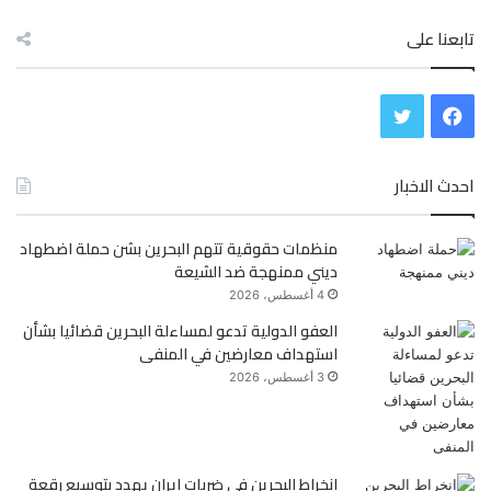
تابعنا على
ف
ت
ي
و
احدث الاخبار
س
ي
منظمات حقوقية تتهم البحرين بشن حملة اضطهاد
ب
ت
ديني ممنهجة ضد الشيعة
و
ر
4 أغسطس، 2026
العفو الدولية تدعو لمساءلة البحرين قضائيا بشأن
ك
استهداف معارضين في المنفى
3 أغسطس، 2026
انخراط البحرين في ضربات إيران يهدد بتوسيع رقعة