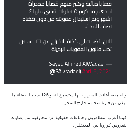
قضايا جنائية وكثير منهم قضايا مخدرات.
احدهم محكوم ٥ سنوات قضى منها ٤
اشهر وتم استبدال عقوبته من دون قضاء
نصف المدة.
الان اتضحت لي كذبة الافراج عن ١٢٦ سجين
تحت قانون العقوبات البديلة.
— Sayed Ahmed AlWadaei
(@SAlwadaei)
April 3, 2021
والجمعة، أعلنت البحرين، أنها ستسمح لنحو 126 سجينا بقضاء ما
تبقى من فترة سجنهم خارج السجن.
فيما أعرب متظاهرون وجماعات حقوقية عن مخاوفهم من إصابات
بفيروس كورونا بين المعتقلين.