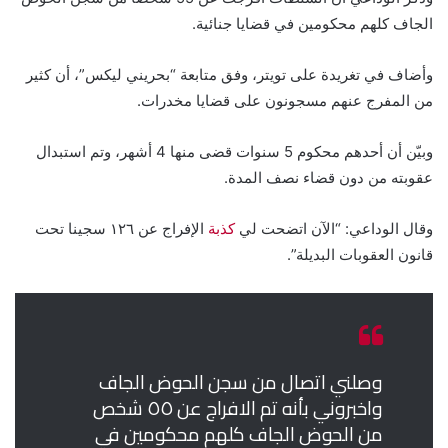
الجاف كلهم محكومين في قضايا جنائية.
وأضاف في تغريدة على تويتر، وفق متابعة “بحريني ليكس”، أن كثير
من المفرج عنهم مسجونون على قضايا مخدرات.
وبيّن أن أحدهم محكوم 5 سنوات قضى منها 4 أشهر، وتم استبدال
عقوبته من دون قضاء نصف المدة.
وقال الوداعي: “الآن اتضحت لي
كذبة
الإفراج عن ١٢٦ سجينا تحت
قانون العقوبات البديلة”.
وصلني اتصال من سجن الحوض الجاف
واخبروني بأنه تم الافراج عن ٥٥ شخص
من الحوض الجاف كلهم محكومين في