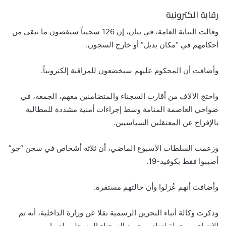
رقابة الكترونية
وقالت النيابة العامة، في بيان، إن 126 سجيناً سيقضون ما تبقى من
أحكامهم في “مكان بديل” أو خارج السجون.
وأضافت أن المحكوم عليهم سيخضعون للمراقبة إلكترونياً.
واحتج الآلاف من أقارب السجناء والمتضامنين معهم، الجمعة، في
ضواحي العاصمة المنامة وسط إجراءات أمنية مشددة للمطالبة
بالإفراج عن المعتقلين السياسيين.
وزعمت السلطات الأسبوع الماضي، أن ثلاثة أشخاص في سجن “جو”
أصيبوا فقط بكوفيد-19.
وأضافت أنهم عُزلوا وأن حالتهم مستقرة.
وذكرت وكالة أنباء البحرين الرسمية نقلا عن وزارة الداخلية، أنه تم
الانتهاء من حملة لتطعيم جميع السجناء المسجلين لديها.