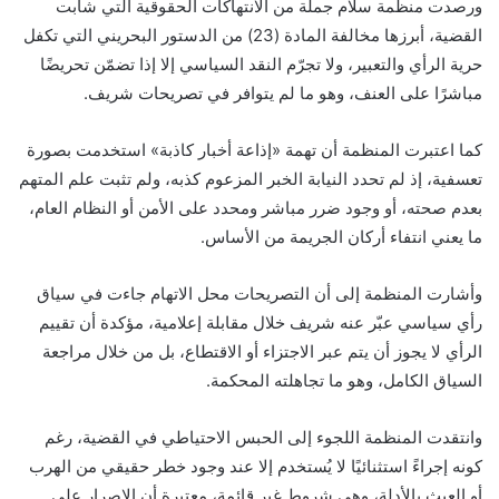
ورصدت منظمة سلام جملة من الانتهاكات الحقوقية التي شابت
القضية، أبرزها مخالفة المادة (23) من الدستور البحريني التي تكفل
حرية الرأي والتعبير، ولا تجرّم النقد السياسي إلا إذا تضمّن تحريضًا
مباشرًا على العنف، وهو ما لم يتوافر في تصريحات شريف.
كما اعتبرت المنظمة أن تهمة «إذاعة أخبار كاذبة» استخدمت بصورة
تعسفية، إذ لم تحدد النيابة الخبر المزعوم كذبه، ولم تثبت علم المتهم
بعدم صحته، أو وجود ضرر مباشر ومحدد على الأمن أو النظام العام،
ما يعني انتفاء أركان الجريمة من الأساس.
وأشارت المنظمة إلى أن التصريحات محل الاتهام جاءت في سياق
رأي سياسي عبّر عنه شريف خلال مقابلة إعلامية، مؤكدة أن تقييم
الرأي لا يجوز أن يتم عبر الاجتزاء أو الاقتطاع، بل من خلال مراجعة
السياق الكامل، وهو ما تجاهلته المحكمة.
وانتقدت المنظمة اللجوء إلى الحبس الاحتياطي في القضية، رغم
كونه إجراءً استثنائيًا لا يُستخدم إلا عند وجود خطر حقيقي من الهرب
أو العبث بالأدلة، وهي شروط غير قائمة، معتبرة أن الإصرار على