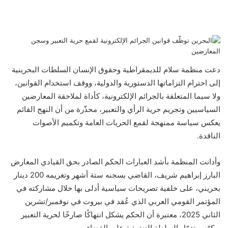
ف
ت
ل
ب
و
ي
و
ي
T
ي
ا
R
ي
س
ن
u
ن
ت
e
ب
ت
ك
ت
m
d
س
و
ر
د
b
ي
ا
d
دعت منظمة سلام للديمقراطية وحقوق الإنسان السلطات البحرينية
ك
إ
l
ر
i
ب
إلى احترام التزاماتها الدستورية والدولية، ووقف استخدام القوانين،
r
ن
ي
t
ولا سيما المتعلقة بالجرائم الإلكترونية، كأداة لملاحقة المعارضين
س
ت
السياسيين وتجريم حرية الرأي والتعبير، محذّرة من أن النهج القائم
يعكس سياسة ممنهجة لقمع الحريات العامة وتكميم الأصوات
الناقدة.
وأدانت المنظمة بأشد العبارات الحكم الصادر بحق القيادي المعارض
البارز إبراهيم شريف، القاضي بسجنه ستة أشهر وتغريمه 200 دينار
بحريني، على خلفية تصريحات سياسية أدلى بها خلال مشاركته في
المؤتمر القومي العربي الذي عُقد في بيروت في نوفمبر/تشرين
الثاني 2025، معتبرة أن الحكم يشكل انتهاكًا صارخًا لحرية التعبير
ويكرّس تغوّل السلطة التنفيذية على القضاء.