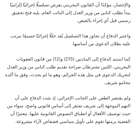
والإحضار، مؤكدًا أن القانون البحريني يفرض تسلسلًا إجرائيًا إلزاميًا
يبدأ بطلب كتابي من وزير العدل إلى النائب العام، يليه فتح تحقيق
رسمي قبل أي إجراء بالقبض.
واعتبر الدفاع أن تجاوز هذا التسلسل يُعد خللًا إجرائيًا جسيمًا يترتب
عليه بطلان الدعوى من أساسها.
كما استند الدفاع إلى المادتين (215) و(12) من قانون العقوبات
البحريني، اللتين تشترطان صراحة تقديم طلب كتابي من وزير العدل
لتحريك الدعوى في مثل هذه الجرائم، وهو ما لم يحدث، وفق ما أكده
محامو شريف.
ولم يقتصر الطعن على الجانب الإجرائي، إذ شدد الدفاع على أن
التهم الموجهة إلى شريف تفتقر إلى أساس قانوني واضح، سواء من
حيث توصيف الأفعال أو انطباق النصوص القانونية عليها، معتبرًا أن
القضية برمتها تقوم على تأويل سياسي فضفاض لآراء مشروعة.