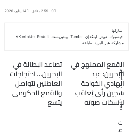
0
59
2 دقائق
14 يناير، 2026
ف
ت
ل
ب
و
ي
و
ي
T
ي
ا
R
شاركها
ي
س
ن
u
ن
ت
e
فيسبوك
تويتر
لينكدإن
بينتيريست
ب
ت
ك
ت
m
d
س
مشاركة عبر البريد
طباعة
و
ر
د
b
ي
ا
d
ك
إ
l
ر
i
ب
r
ن
ي
t
القمع الممنهج في
تصاعد البطالة في
م
س
ق
ت
البحرين: عبد
البحرين… احتجاجات
ا
الهادي الخواجة
العاطلين تتواصل
ل
سجين رأي يُعاقَب
والقمع الحكومي
ا
ت
لإسكات صوته
يتسع
ذ
ا
ت
ص