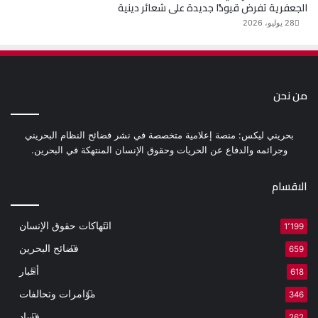
الجعفرية تفرض قيودًا جديدة على شعائر دينية
28 يوليو، 2026
من نحن
بحريني ليكس: منصة إعلامية متخصصة في نشر فضائح النظام البحريني
وجرائمه والدفاع عن الحريات وحقوق الإنسان المنتهكة في البحرين.
الاقسام
انتهاكات حقوق الإنسان
1٬199
فضائح البحرين
659
أخبار
618
مؤامرات وتحالفات
346
فساد
262