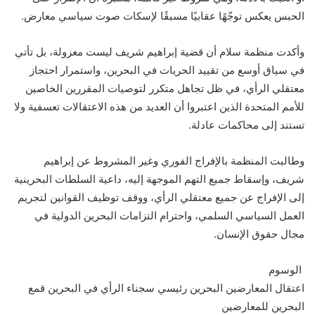
الحبس يعكس توجّهًا عقابيًا مسبقًا لإسكات صوت سياسي معارض.
وأكدت منظمة سلام أن قضية إبراهيم شريف ليست معزولة، بل تأتي
في سياق أوسع من تقييد الحريات في البحرين، واستمرار احتجاز
معتقلي الرأي، في ظل تجاهل متكرر لتوصيات المقررين الخاصين
للأمم المتحدة الذين اعتبروا أن العديد من هذه الاعتقالات تعسفية ولا
تستند إلى محاكمات عادلة.
وطالبت المنظمة بالإفراج الفوري وغير المشروط عن إبراهيم
شريف، وإسقاط جميع التهم الموجهة إليه، داعية السلطات البحرينية
إلى الإفراج عن جميع معتقلي الرأي، ووقف توظيف القوانين لتجريم
العمل السياسي السلمي، واحترام التزامات البحرين الدولية في
مجال حقوق الإنسان.
الوسوم
اعتقال المعارضين
البحرين
رئيسي
سجناء الرأي في البحرين
قمع
البحرين للمعارضين