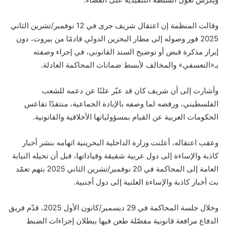
وقالت المنظمة إن اعتقال شريف جرى في 12 نوفمبر/تشرين الثاني
2025 فور وصوله إلى مطار البحرين الدولي قادمًا من بيروت، دون
إبراز مذكرة قبض أو توضيح السند القانوني، في إجراء وصفته
بـ«التعسفي» والمخالف لأبسط ضمانات المحاكمة العادلة.
وأشارت إلى أن شريف كان قد عبّر علنًا عن دعمه للشعب
الفلسطيني، ورفضه لما وصفه بالإبادة الجماعية، منتقدًا تقاعس
الحكومات العربية عن القيام بمسؤولياتها الأخلاقية والقانونية.
وعقب اعتقاله، أعلنت وزارة الداخلية البحرينية اتهامه بنشر أخبار
كاذبة والإساءة إلى دول عربية شقيقة وقياداتها، قبل أن تحيله النيابة
العامة إلى المحاكمة في 20 نوفمبر/تشرين الثاني 2025 بتهم تعمّد
بث أخبار كاذبة والإساءة العلنية إلى دول أجنبية.
وخلال جلسة المحاكمة في 29 ديسمبر/كانون الأول 2025، قدّم فريق
الدفاع مرافعة قانونية مفصّلة طعن فيها ببطلان إجراءات الضبط