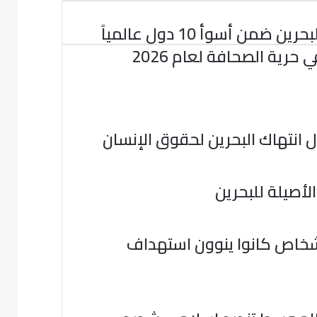
البحرين ضمن أسوأ 10 دول عالمياً
 حرية الصحافة لعام 2026
 انتهاك البحرين لحقوق الإنسان
لأصيلة للبحرين
ني ليكس” يكشف.. القبض على 3 أشخاص كانوا ينوون استهداف