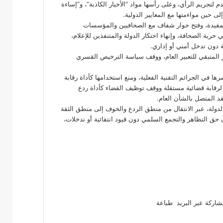
 لتجريم الرأي، وعلى رأسها مواد “الأخبار الكاذبة”، و”إساءة
 حين مواءمتها مع المعايير الدولية.
المقيدة، وفتح حوار شفاف مع الصحافيين والمؤسسات
ة الصحافة، وإنهاء احتكار الدولة والمتنفذين للإعلام،
 دون تدخل أمني أو إداري.
 المتبقي للتعبير العام، ووقف سياسة الترخيص القسري
 في الجرائم التقنية الفعلية، ومنع استخدامها كأداة رقابة
لرقابة قضائية مستقلة ووقف توظيف القضاء كأداة ردع
د المتصل بالشأن العام.
لدولة، عبر الانتقال من منطق الردع والخوف إلى منطق الثقة
ن حق التظاهر والتجمع السلمي دون قيود انتقائية أو تدخلات،
اركة عبر البريد
طباعة