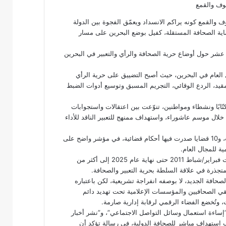
والقمع كونه يراكم الانسداد ويعمّق الفجوة بين الدولة
ماية الصحافة المستقلة، كفيل بوضع البحرين على مسار
عشر حول أوضاع حرية الصحافة والرأي والتعبير في البحرين
ل العام في البحرين، حيث أصبح التضييق على حرية الرأي
مقيد، الردع الوقائي، التجريم المسبق وتوسيع أدوات الضبط
 انتهاك طالت صحافيين وكتّابًا ونشطاء ومواطنين، تنوّعت بين اعتقالات واستجوابات
خلال موسم عاشوراء، واستهداف ممنهج للتعبير الناقد للأداء
كما سجّل التقرير أكثر من 60 قضية رأي انتهت إلى اعتقال أو استجواب، و10 قضايا صدرت فيها أحكام قضائية، في مؤشر واضح على
ية للمجال العام.
وبذلك، يرتفع مجموع الانتهاكات التي وثّقتها الرابطة منذ اندلاع احتجاجات فبراير/شباط 2011 حتى نهاية عام 2025 إلى أكثر من
ع إقرار قانون الصحافة الجديد، لا بوصفه انفراجة تشريعية، لكن باعتباره
يُبقي الصحافيين والمؤسسات الإعلامية تحت تهديد دائم
، وتُخضع الفضاء الرقمي لرقابة إدارية صارمة.
إساءة استعمال وسائل التواصل الاجتماعي”، و”نشر أخبار
نب استهداف مباشر للصحافة الدولية، في رسالة تؤكد أن