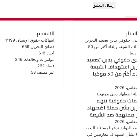
لاخبار
الاقسام
انتهاكات حقوق الإنسان
1٬199
فضائح البحرين
659
أخبار
618
ى حقوقي يدين تصعيد
مؤامرات وتحالفات
346
رين استهداف الشيعة
فساد
262
وإلغاء أكثر من 50 موكبا
غير مصنف
58
ات حقوقية تتهم
رين بشن حملة اضطهاد
 ممنهجة ضد الشيعة