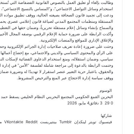
وطالبت بإلغاء أو تعليق العمل بالنصوص القانونية الفضفاضة التي تُستخدم
استخدام وسائل التواصل الاجتماعي”، و”المساس بالنسيج الاجتماعي”، إلى
ودعت إلى تجميد قانون الصحافة بصيغته الحالية، ووقف تطبيق مواده 
المستقلة ومنظمات المجتمع المدني لصياغة قانون إعلامي عصري يحمي حري
والسماح بإنشاء وسائل إعلام مستقلة تحريرياً، وضمان حقها في التغطية
وأكدت الرابطة على ضرورة حماية الإعلام الرقمي بوصفه المجال الأخير
والإغلاق الإداري للمواقع والمنصات الإلكترونية.
وحثت على ضرورة إعادة تعريف صلاحيات إدارة الجرائم الإلكترونية وحصرها
على الرأي والمحتوى السياسي والديني والاجتماعي، مع إخضاع أعمالها 
سياسي، وضمان استقلاله، ومنع استخدام الدعاوى القضائية لإسكات النق
وختمت الرابطة بالدعوة إلى مراجعة شاملة لفلسفة “الأمن” في إدارة ا
والحقوق، باعتبار حرية التعبير عنصر استقرار لا تهديدًا له وضرورة ضما
ووقف سياسة إدارة الاحتجاج عبر المنع والترخيص المشروط.
الوسوم
البحرين
القمع الحكومي
المجتمع البحريني
النظام الخليفي
يسقط حمد
0
29
3 دقائق
4 مايو، 2026
ف
ت
ل
ب
و
ي
و
ي
T
ي
ا
R
شاركها
ي
س
ن
u
ن
ت
e
فيسبوك
تويتر
لينكدإن
بينتيريست
مش
ب
ت
ك
ت
m
d
س