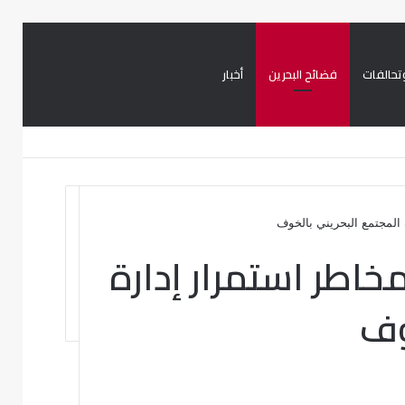
تحالفات
فضائح البحرين
أخبار
بحث
تسجيل
تويتر
فيسبوك
عن
الدخول
المجتمع البحريني بالخوف
خاطر استمرار إدارة
وف