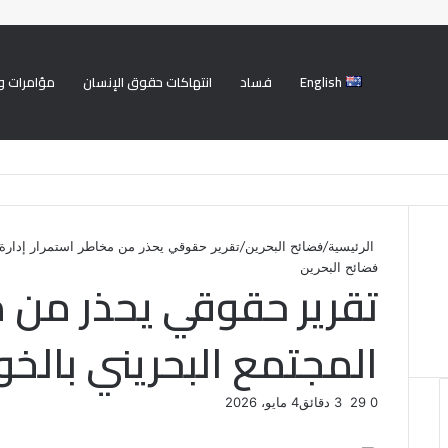
English
فساد
انتهاكات حقوق الإنسان
مؤامرات و
الرئيسية
/
فضائح البحرين
/
تقرير حقوقي يحذر من مخاطر استمرار إدارة 
فضائح البحرين
تقرير حقوقي يحذر من م
المجتمع البحريني بالخ
0
29
3 دقائق
4 مايو، 2026
ف
ت
ل
ب
و
ي
و
ي
T
ي
ا
R