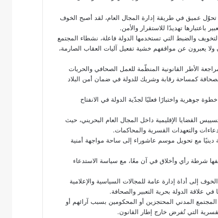
تحوّل عميق في طريقة إدارة المجال العام، لقد أصبح الخوف
ر باعتبارها تهديدًا للاستقرار والأمن.
التخويف والضبط التي تستخدمها الدولة فاعلة، نشطاء المجتمع
ولا يعبرون عن مواقفهم خشية تفعيل آليات العقاب الصارمة،
 مراجعة الأطر القانونية المنظّمة للعمل الصحافي والحريات
ر الصحافة كمساحة رقابة وشريك للدولة في ضمان أمن البلاد
 جوهرية واختبارًا فعليًا لجدّية الدولة في الانفتاح
عيدًا لافتًا في تسييس القضايا الإقليمية داخل المجال العام البحريني، حيث
عاءات والتعهدات القسرية والمحاكمات.
 دينيًا مع تحويل موسم عاشوراء إلى ساحة مواجهة أمنية
وصفها شرطة رأي وأخلاق في آن معًا، مع سياسة الاستدعاء
ابطة الصحافة البحرينية خلال عام 2025 من تحوّل الخوف إلى أداة إدارة عامة للمجالات السياسية والإعلامية
ا في علاقة الدولة بحرية التعبير والصحافة.
لمجتمع المدني المحتجزين أو المحكومين بسبب آرائهم أو
رية التي تُفرض خارج إطار القانون.