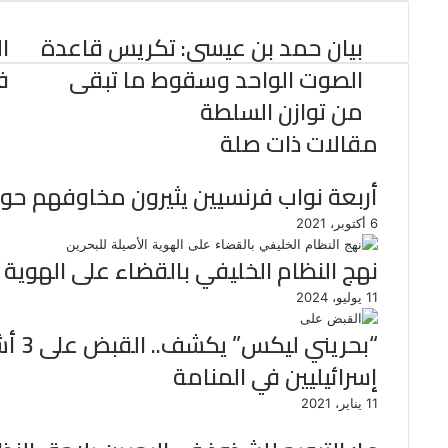
و
ر
د
b
ي
ا
d
ك
إ
l
ر
i
ب
بيان حمد بن عيسى: تكريس قاعدة
r
ن
ي
t
س
الصوت الواحد وسقوط ما تبقى
في
ت
من توازن السلطة
مقالات ذات صلة
أربعة نواب فرنسيين يثيرون مخاوفهم حول
6 أكتوبر، 2021
نهج النظام الخليفي بالقضاء على الهوية ا
11 يوليو، 2024
“بحري
إسرائيليين في المنامة
11 يناير، 2021