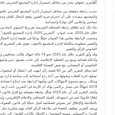
ي
س
ن
u
ن
ت
e
ب
ت
ك
ت
m
d
س
حذرت رابطة حقوقية من مخاطر استمرار إدارة المجتمع البحريني بالخوف 
و
ر
د
b
ي
ا
d
والمجتمع، مشددة على أن احترام حرية التعبير، وفتح المجال العام، وح
ك
إ
l
ر
i
ب
سياسي وإعلامي أكثر توازنًا واستدامة.
r
ن
ي
t
جاء ذلك لدى إطلاق رابطة الصحافة البحرينية تقريرها السنوي السادس 
س
خلال عام 2025، تحت عنوان: “البحرين 2025: إدارة المجتمع بالخوف”.
ت
وبحسب الرابطة يعكس هذا العنوان تحوّلًا نوعيًا في طبيعة إدارة المجا
والتعبير منظومة متكاملة لإدارة المجتمع بالخوف، تقوم على التشريع ال
القانوني للرأي والتعبير.
وقد وثّق التقرير خلال عام 2025 نحو 74 حالة
وأحكام قضائية ومنع من التغطية الإعلامية، إلى جانب تضييق ديني واسع 
الحكومي أو المتضامن مع بعض القضايا الإقليمية.
توسّع دائرة العقاب وتحولها من أداة ردع استثنائية إلى سياسة إدارة يوم
2074 انتهاكًا، في مسار تراكمي يؤكد أن الأزمة في البحرين باتت أزمة متجذرة في علاقة السلطة بحرية التعبير والصحافة.
وأشار التقرير إلى أن عام 2025 شكّل محطة مفصلية م
إطارًا قانونيًا يُشرعن استهداف العمل الصحافي والإعلام الإلكتروني، و
بالملاحقة والإغلاق عبر نصوص فضفاضة تُحيل عمليًا إلى قانون العقوبات
ورصد التقرير توظيف القضاء في ملاحقة الرأي العام بتهم متكررة مثل “
كاذبة”، و”المساس بنسيج المجتمع”، و”الإخلال بالآداب العامة”، إلى جا