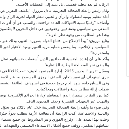
الرقابة لم تعد محلية فحسب، بل تمتد إلى التغطيات الأجنبية.
وقال رئيس رابطة الصحافة البحرينية عادل مرزوق: “يكشف التقرير عن 
أداة تنظيم يومية للسلوك والرأي والتعبير. تنظر الدولة لحرية الرأي والتعبي
وأضاف: “رقميًا نسبة الانتهاكات الحادة تراجعت، والسبب هو أن أدوات 
المدني من سياسيين وصحافيين وحقوقيين في داخل البحرين لا يتكلمون 
وهذا هو المطلوب من وجهة نظر الدولة”.
وتابع مرزوق: “يبدأ الإصلاح من اقتناع الدولة بضرورة التغيير، وذلك عبر
السياسية والإعلامية، بما يضمن حماية حرية التعبير ويعيد الاعتبار لدو
واستقرارها”.
وأكد على أن إعادة الجنسية للصحافيين الذين أُسقطت جنسياتهم تمثل خطوة
والمضي نحو المصالحة الوطنية المُنتظرة”.
وسجّل تقرير “البحرين 2025: إدارة المجتمع بالخوف” تص
جرى استهداف أي تعبير يتجاوز السقف الرمزي المسموح به، عبر الاستد
وفي السياق ذاته، شهد العام ذروة جديدة في استهداف الطائفة الشيعية
شملت إزالة مظاهر دينية واعتقالات ومحاكمات.
كما يبرز التقرير استمرار الدور المتعاظم لإدارة الجرائم الإلكترونية ب
والتهديد عبر التعهدات القسرية وحذف المحتوى الناقد.
وفي ضوء ما وثّقته ر
والدينية والاجتماعية، أكدت الرابطة أن معالجة الأزمة تتطلب تحولًا جذريً
وحثت بهذ الصدد على الإفراج الفوري وغير المشروط عن جميع نشطاء ا
نشاطهم السلمي، ووقف جميع أشكال الاستدعاء التعسفي والتعهدات القس