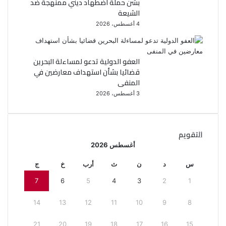
بشن حملة اضطهاد ديني ممنهجة ضد
الشيعة
4 أغسطس، 2026
العفو الدولية تدعو لمساءلة البحرين
قضائيا بشأن استهداف معارضين في
المنفى
3 أغسطس، 2026
التقويم
أغسطس 2026
س
د
ن
ث
أرب
خ
ج
7
6
5
4
3
2
1
14
13
12
11
10
9
8
21
20
19
18
17
16
15