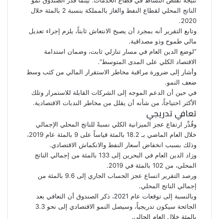
نتيجة تقلص النشاط في قطاع الخدمات. بينما قدّر الصندوق نمو
الناتج المحلي لقطاع النفط والغاز بالمملكة بنسبة 2 بالمئة خلال
2020.
وتابع التقرير أنه بمجرد أن يصبح الانتعاش ثابتاً، يلزم إجراء تعديل
مالي طموح وذو مصداقية.
“لوضع الدين العام في مسار تنازلي ثابت، وضمان استدامة
الاقتصاد الكلي على المدى المتوسط”.
وأشار إلى ضرورة مراقبة مخاطر الاستقرار المالي من كثب وسط
ضعف النمو.
في حين أن الدعم الموجه إلى الشركات القابلة للاستمرار وتلك
الأكثر احتياجاً، من شأنه أن يقلل من مخاطر الندبات الاقتصادية.
تعافي تدريجي
وقُدِّر ارتفاع عجز الميزانية الكلي نسبةً للناتج المحلي الإجمالي
خلال العام الماضي بـ 18.2 بالمئة قياساً على 9 بالمئة عام 2019،
وذلك بسبب انخفاض أسعار النفط والانكماش الاقتصادي.
وزاد الدين العام في البحرين إلى 133 بالمئة من إجمالي الناتج
المحلي، من 102 بالمئة في 2019.
ورصد التقرير اتساع عجز الحساب الجاري إلى 9.6 بالمئة من
إجمالي الناتج المحلي.
وبالنسبة إلى توقعات عام 2021، ذكر الصندوق أن التعافي بعد
الجائحة سيكون تدريجياً، وسيصل النمو الاقتصادي إلى نحو 3.3
بالمئة خلال العام الحالي.