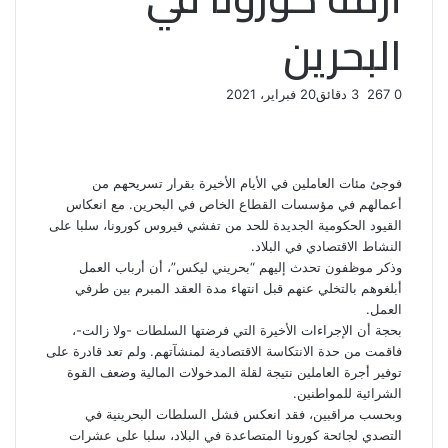
البحرين
0
267
3 دقائق
20 فبراير، 2021
ف
ت
ل
ب
و
ي
و
ي
T
ي
ا
R
ي
س
ن
u
ن
ت
e
ب
ت
ك
ت
m
d
س
فوجئ مئات العاملين في الأيام الأخيرة بقرار تسريحهم من
و
ر
د
b
ي
ا
d
أعمالهم في مؤسسات القطاع الخاص في البحرين. مع انعكاس
ك
إ
l
ر
i
ب
القيود الحكومية الجديدة للحد من تفشي فيروس كورونا، سلبا على
r
ن
ي
t
النشاط
الاقتصادي
في البلاد.
س
وذكر موظفون تحدث إليهم “بحريني ليكس”، أن أرباب العمل
ت
أبلغوهم بالتخلي عنهم قبل انتهاء مدة العقد المبرم بين طرفي
العمل.
بحجة أن الإجراءات الأخيرة التي فرضتها السلطات -ولا زالت-،
فاقمت من حدة الانتكاسة الاقتصادية لمنشآتهم. ولم تعد قادرة على
توفير أجرة العاملين نتيجة لقلة المدخولات المالية وضعف القوة
الشرائية للمواطنين.
وبحسب مراقبين، فقد انعكس
فشل
السلطات البحرينية في
التصدي لجائحة كورونا المتصاعدة في البلاد، سلبا على عشرات