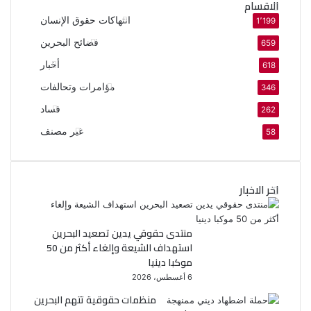
الاقسام
انتهاكات حقوق الإنسان
1٬199
فضائح البحرين
659
أخبار
618
مؤامرات وتحالفات
346
فساد
262
غير مصنف
58
اخر الاخبار
منتدى حقوقي يدين تصعيد البحرين
استهداف الشيعة وإلغاء أكثر من 50
موكبا دينيا
6 أغسطس، 2026
منظمات حقوقية تتهم البحرين