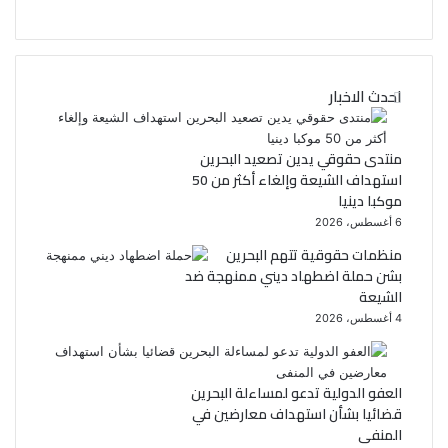
ي
و
ي
س
احدث الاخبار
ب
ت
و
ر
منتدى حقوقي يدين تصعيد البحرين
استهداف الشيعة وإلغاء أكثر من 50
ك
موكبا دينيا
6 أغسطس، 2026
منظمات حقوقية تتهم البحرين
بشن حملة اضطهاد ديني ممنهجة ضد
الشيعة
4 أغسطس، 2026
العفو الدولية تدعو لمساءلة البحرين
قضائيا بشأن استهداف معارضين في
المنفى