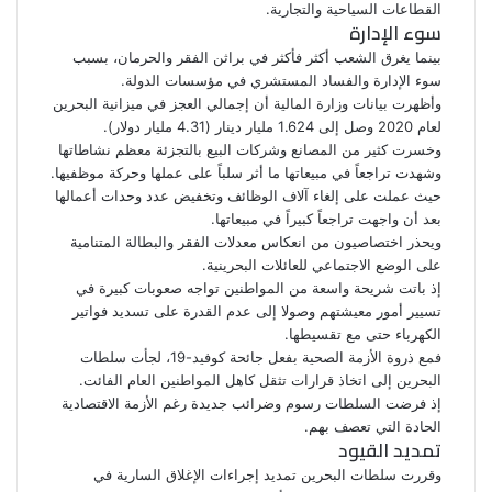
القطاعات السياحية والتجارية.
سوء الإدارة
بينما يغرق الشعب أكثر فأكثر في براثن الفقر والحرمان، بسبب
سوء الإدارة
والفساد
المستشري في مؤسسات الدولة.
وأظهرت بيانات وزارة المالية أن إجمالي العجز في ميزانية البحرين
لعام 2020 وصل إلى 1.624 مليار دينار (4.31 مليار دولار).
وخسرت كثير من المصانع وشركات البيع بالتجزئة معظم نشاطاتها
وشهدت تراجعاً في مبيعاتها ما أثر سلباً على عملها وحركة موظفيها.
حيث عملت على إلغاء آلاف الوظائف وتخفيض عدد وحدات أعمالها
بعد أن واجهت تراجعاً كبيراً في مبيعاتها.
ويحذر اختصاصيون من انعكاس معدلات
الفقر
والبطالة المتنامية
على الوضع الاجتماعي للعائلات البحرينية.
إذ باتت شريحة واسعة من المواطنين تواجه صعوبات كبيرة في
تسيير أمور معيشتهم وصولا إلى عدم القدرة على تسديد فواتير
الكهرباء حتى مع تقسيطها.
فمع ذروة الأزمة الصحية بفعل جائحة كوفيد-19، لجأت سلطات
البحرين إلى اتخاذ قرارات تثقل كاهل المواطنين العام الفائت.
إذ فرضت السلطات رسوم وضرائب جديدة رغم الأزمة الاقتصادية
الحادة التي تعصف بهم.
تمديد القيود
وقررت سلطات البحرين تمديد إجراءات الإغلاق السارية في