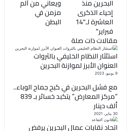
البحرين منذ
ويعاني من ألم
إحياء الذكرى
مزمن في
العاشرة لـ"14
البطن
فبراير"
مقالات ذات صلة
استئثار النظام الخليفي بالثروات
العنوان الأبرز لموازنة البحرين
9 يونيو، 2023
مع فشل البحرين في كبح جماح الوباء..
“مركز المعارض” يتكبد خسائر بـ 839
ألف دينار
30 يناير، 2021
اتحاد نقابات عمال البحرين يرفض