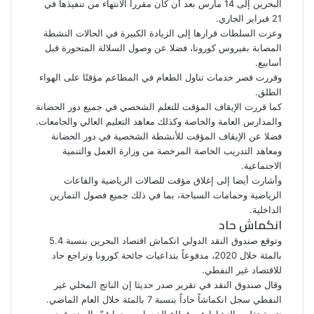
البحرين إلى 14 مارس بعد أن كان مقررا الانتهاء من تنفيذها في
21 فبراير الجاري.
وعزت السلطات قرارها إلى الزيادة الكبيرة في الحالات النشطة
المصابة بفيروس كورونا، فضلا عن وصول السلالة المتحورة قبل
أسابيع.
وقررت قصر خدمات تناول الطعام في المطاعم مؤقتًا على الهواء
الطلق.
كما قررت الإيقاف المؤقت للتعلم الشخصي في جميع دور الحضانة
والمدارس العامة والخاصة وكذلك معاهد التعليم العالي والجامعات.
فضلا عن الإيقاف المؤقت للأنشطة الشخصية في دور الحضانة
ومعاهد التدريب الخاصة المرخصة من وزارة العمل والتنمية
الاجتماعية.
وأشارت أيضا إلى إغلاق مؤقت للصالات الرياضية والقاعات
الرياضية وحمامات السباحة، بما في ذلك جميع فصول التمارين
الداخلية.
انكماش حاد
وتوقع صندوق النقد الدولي انكماش اقتصاد البحرين بنسبة 5.4
بالمئة خلال 2020، مدفوعاً بتداعيات جائحة كورونا وتراجع حاد
للاقتصاد غير النفطي.
وقال صندوق النقد في تقرير صدر حديثا إن الناتج المحلي غير
النفطي سجل انكماشاً حاداً بنسبة 7 بالمئة خلال العام الماضي.