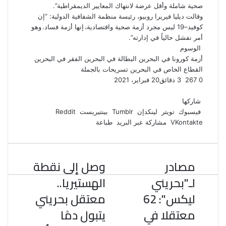
صحية شاملة وأقل عرضة لانتهاك المعايير الديمقراطية”.
وقالت ديليا فيريرا روبيو، رئيسة منظمة الشفافية الدولية: “إن
كوفيد–19 ليس مجرد أزمة صحية واقتصادية، إنها أزمة فساد. وهو
أمر نفشل حالياً في إدارته”.
الوسوم
أزمة كورونا في البحرين
البطالة في البحرين
الفقر في البحرين
القطاع الخاص في البحرين
تسريحات بالجملة
0
267
3 دقائق
20 فبراير، 2021
ف
ت
ل
ب
و
ي
و
ي
T
ي
ا
R
شاركها
ي
س
ن
u
ن
ت
e
فيسبوك
تويتر
لينكدإن
بينتيريست
ب
ت
ك
ت
m
d
س
مشاركة عبر البريد
طباعة
و
ر
د
b
ي
ا
d
ك
إ
l
ر
i
ب
r
ن
ي
t
مصادر
وصل إلى نقطة
س
ت
لـ"بحريني
الهستيريا..
ليكس": 62
معتقل بحريني
معتقلا في
يتبول دمًا