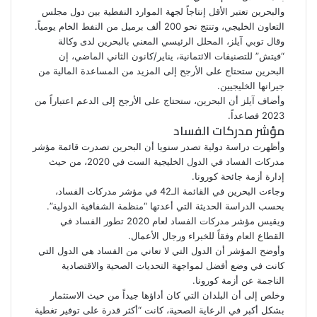
والبحرين تعتبر الأقل إنتاجاً لجهة الموارد النفطية بين دول مجلس
التعاون الخليجي، وتنتج نحو 200 ألف برميل من النفط الخام يومياً.
وقال توبي آيلز، المحلل الرئيسي المعني بالبحرين لدى وكالة
“فيتش” للتصنيفات الائتمانية، يناير/كانون الثاني الماضي، إن
البحرين ستحتاج على الأرجح إلى المزيد من المساعدة المالية من
جيرانها الخليجيين.
وأضاف آيلز أن البحرين، ستحتاج على الأرجح إلى الدعم اعتباراً من
2023 فصاعداً.
مؤشر مدركات الفساد
وأظهرت دراسة دولية تصدر سنويا أن البحرين تصدرت قائمة مؤشر
مدركات الفساد في الدول الخليجية الست في 2020، من حيث
إدارة أزمة جائحة كورونا.
وجاءت البحرين في القائمة الـ42 في مؤشر مدركات الفساد،
بحسب الدراسة الحديثة التي أعدتها “منظمة الشفافية الدولية”.
ويقيس مؤشر مدركات الفساد لعام 2020 تطور الفساد في
القطاع العام وفقاً للخبراء ورجال الأعمال.
وأوضح المؤشر أن الدول التي لا تعاني من الفساد هي الدول التي
كانت في وضع أفضل لمواجهة التحديات الصحية والاقتصادية
الناجمة عن أزمة كورونا.
وخلص إلى أن البلدان التي كان أداؤها جيداً من حيث الاستثمار
بشكل أكبر في الرعاية الصحية، كانت “أكثر قدرة على توفير تغطية