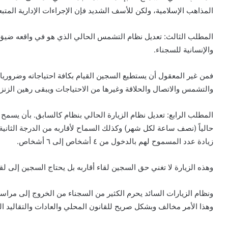
المذاهب الإسلامية، ولكن للأسف الشديد فإن الإجراءات الإدارية المت
المطلب الثالث: تعديل نظام التشمس الحالي الذي هو في واقعه ضيق جد
والإنسانية للسجناء.
والتشمس والاتصال والحلاقة وغيرها من الاحتياجات ويبقى رهين الزنزانة أكثر
المطلب الرابع: تعديل نظام الزيارة الحالي بنظام كالسابق. بأن يسمح
حالياً (نصف ساعة لكل شهر) وكذلك السماح لأقاربه من الدرجة الثاني
زيادة عدد المسموح لهم بالدخول من ٤ أشخاص إلى ٦ أشخاص.
وهذه الزيارة لا تغني حق السجين لقاء أقاربه بل يحتاج السجين إلى لق
ونظام الزيارات السائد يحرم الكثير من السجناء من الخروج إلى مراسم 
وهذا الأمر مخالف وبشكل صريح للقانون المحلي والعادات والتقاليد ا