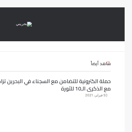
شاهد أيضاً
إ
غ
ل
حملة الكترونية للتضامن مع السجناء في البحرين تزام
ا
مع الذكرى الـ10 للثورة
ق
5 فبراير، 2021