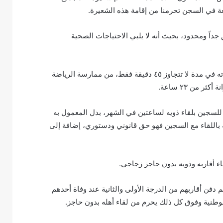
بعة في السجن تحرمنا من إقامة هذه الشعيرة.
اً ومحدود، بحيث أنه لا يلبي الاحتياجات الصحية
فمن غير المعقول أن يستطيع السجين القيام بكافة احتياجاته وضرورياته في مدة لا تتجاوز ٤٥ دقيقة فقط، من ممارسة الرياضة
 من ٢٣ ساعة.
 للسجين بلقاء ذويه لساعتين في الشهر، بدل المعمول به
ة باللقاء مع السجين فهو حق قانوني ودستوري، إضافة إلى
اء أقاربه وذويه بدون حاجز زجاجي.
دفن أقاربهم من الدرجة الأولى والثانية عند وفاة أحدهم
لوطنية وفوق كل ذلك يحرم من لقاء أهله بدون حاجز.