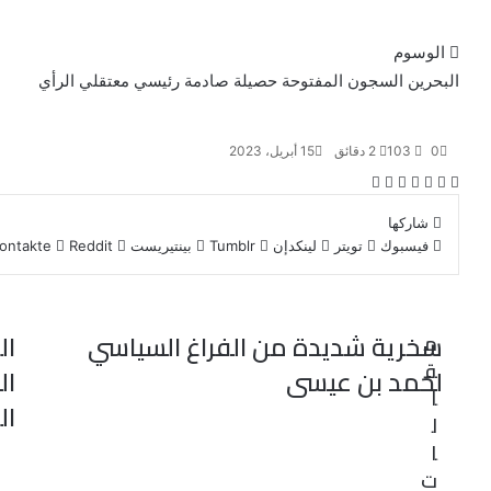
الوسوم
البحرين
السجون المفتوحة
حصيلة صادمة
رئيسي
معتقلي الرأي
0
103
2 دقائق
15 أبريل، 2023
ف
ت
ل
ب
و
ي
و
ي
T
ي
R
ا
شاركها
س
ي
ن
u
ن
e
ت
فيسبوك
تويتر
لينكدإن
بينتيريست
ب
ت
ك
m
ت
d
س
و
ر
د
b
ي
d
ا
ك
إ
l
ر
i
ب
ن
r
ي
t
سخرية شديدة من الفراغ السياسي
ال
م
س
ق
ت
لحمد بن عيسى
ال
ا
ال
ل
ا
ت