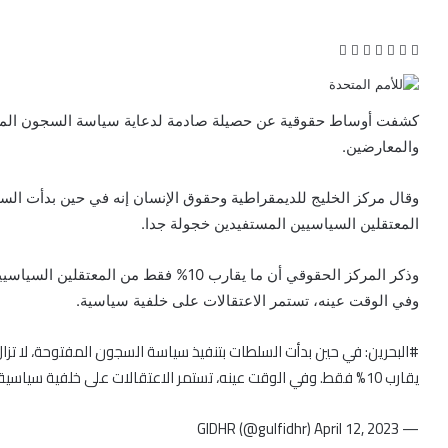
ف
ت
ل
ب
و
ي
و
ي
T
ي
R
ا
س
ي
ن
u
ن
e
ت
ب
ت
ك
m
ت
d
س
كشفت أوساط حقوقية عن حصيلة صادمة لدعاية سياسة السجون المفتو
و
ر
د
b
ي
d
ا
والمعارضين.
ك
إ
l
ر
i
ب
ن
r
ي
t
وقال مركز الخليج للديمقراطية وحقوق الإنسان إنه في حين بدأت الس
س
ت
المعتقلين السياسيين المستفيدين خجولة جدا.
وذكر المركز الحقوقي أن ما يقارب 10% فقط
وفي الوقت عينه، تستمر الاعتقالات على خلفية سياسية.
#البحرين
: في حين بدأت السلطات بتنفيذ سياسة السجون المفتوحة، لا تزا
يقارب 10% فقط. وفي الوقت عينه، تستمر الاعتقالات على خلفية سياسية!
April 12, 2023
— GIDHR (@gulfidhr)