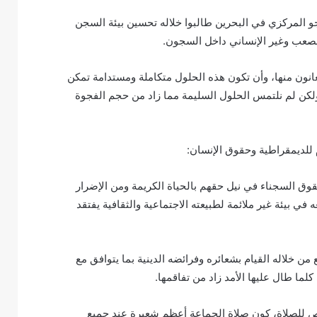
قم ١٠ خطاباً الى مدير سجن جو المركزي في البحرين طالبوا خلاله تحسين بيئة السجن
الصعب وغير الإنساني داخل السجون.
انون منها، وأن تكون هذه الحلول متكاملة ومستدامة تمكن
كن لم نلتمس الحلول السليمة مما زاد من حجم الفجوة
للديمقراطية وحقوق الإنسان:
حقوق السجناء في نيل حقهم بالحياة الكريمة ومن الإضرار
 في بيئة غير ملائمة لطبيعته الاجتماعية والثقافية يفتقد
ن خلاله القيام بشعائره وفرائضه الدينية بما يتوافق مع
ما طال عليها الأمد زاد من تفاقمها.
ص للصلاة، كون صلاة الجماعة أعظم شعيرة عند جميع