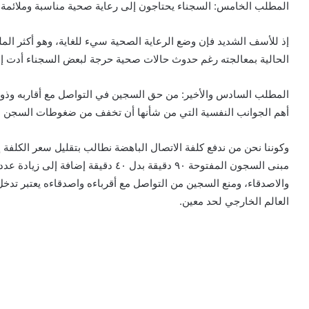
المطلب الخامس: السجناء يحتاجون إلى رعاية صحية مناسبة وملائمة يح
إذ للأسف الشديد فإن وضع الرعاية الصحية سيء للغاية، وهو أكثر الملف
الحالية بمعالجته رغم حدوث حالات صحية حرجة لبعض السجناء أدت إل
المطلب السادس والأخير: من حق السجين في التواصل مع أقاربه وذويه 
أهم الجوانب النفسية التي من شأنها أن تخفف من ضغوطات السجن ال
وكوننا نحن من ندفع كلفة الاتصال الباهضة نطالب بتقليل سعر الكلفة
مبنى السجون المفتوحة ٩٠ دقيقة بدل ٤٠ دقي
والاصدقاء، ومنع السجين من التواصل مع أقرباءه واصدقاءه يعتبر 
العالم الخارجي لحد معين.