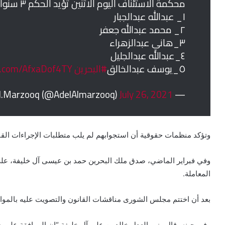
محكمة الاستئناف اليوم الاثنين تؤيد الحكم ٣ سنوات على معتقلين قرية
١_ عبدالله عبدالجبار
٢_ محمد عبدالله جعفر
٣_هاني عبدالزهراء
٤_عبدالله عبدالجليل
٥_يوسف عبدالخالق
#البحرين
er.com/AfxaDof4TY
July 26, 2021
— Adel Al.Marzooq (@AdelAlmarzooq)
وتؤكد منظمات حقوقية أن استجوابهم لم يلب متطلبات الإجراءات القانو
وفي فبراير الماضي، صدق ملك البحرين حمد بن عيسى آل خليفة، على 
المعاملة.
بعد أن اختتم مجلس الشورى مناقشات القانون والتصويت عليه بالمواف