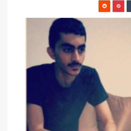
‏Tumblr
بينتيريست
‏Reddit