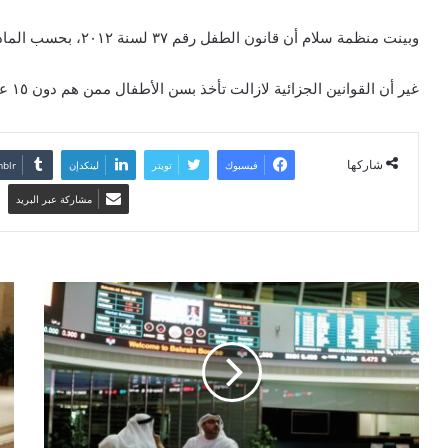
وبينت منظمة سلام أن قانون الطفل رقم ٣٧ لسنة ٢٠١٢، بحسب المادة (٤) يقصد بالطفل كل من يتجاوز 18 سنة ميلادية كاملة.
غير أن القوانين الجزائية لازالت تأخذ بسن الأطفال ممن هم دون ١٥ عاما.
شاركها
فيسبوك
تويتر
لينكدإن
مشاركة عبر البريد