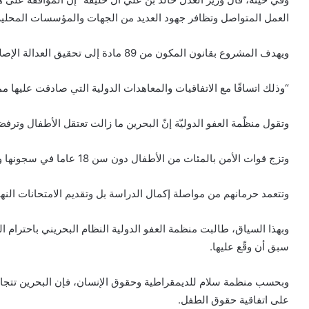
العمل المتواصل وتظافر جهود العديد من الجهات والمؤسسات المحلية 
ويهدف المشروع بقانون المكون من 89 مادة إلى تحقيق العدالة الإصلاحية للأطفال، ورعايتهم وحمايتهم من سوء المعاملة.
“وذلك اتساقًا مع الاتفاقيات والمعاهدات الدولية التي صادقت عليها مم
وتقول منظّمة العفو الدوليّة إنّ البحرين ما زالت تعتقل الأطفال وترف
وتزج قوات الأمن بالمئات من الأطفال دون سن 18 عاما في سجونها وسط ظروف نفسية وصحية صعبة.
وتتعمد حرمانهم من مواصلة إكمال الدراسة بل وتقديم الامتحانات النه
وبهذا السياق، طالبت منظمة العفو الدولية النظام البحريني باحترام الم
سبق أن وقّع عليها.
وبحسب منظمة سلام للديمقراطية وحقوق الإنسان، فإن البحرين تتجاهل
على اتفاقية حقوق الطفل.