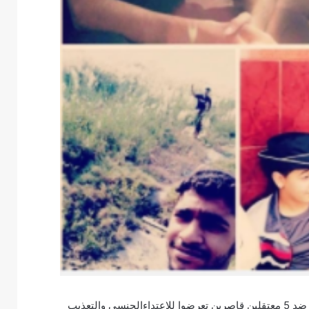
أيدت محكمة تابعة لسلطات النظام البحريني حكما بالسجن 3 سنوات ضد 5 معتقلين قاصرين تعرضوا للاعتداءالجنسي والتعذيب