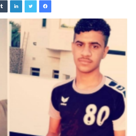
فيسبوك
تويتر
لينكدإن