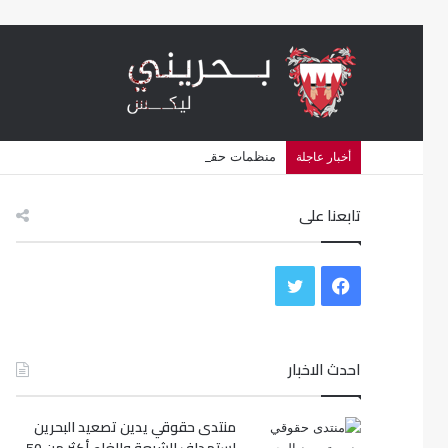
منظمات حقوقية تتهم البحرين بشن حملة اضطهاد د
أخبار عاجلة
تابعنا على
ف
ت
ي
و
س
احدث الاخبار
ي
ب
ت
منتدى حقوقي يدين تصعيد البحرين
و
ر