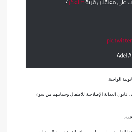
#العكر
/
pic.twitt
نية الواجبة.
قانون العدالة الإصلاحية للأطفال وحمايتهم من سوء
قة.
وفي حينه، قال وزير العدل خالد بن علي آل خليفة “إن الموافقة على هذا القانون يصل به إلى محطته النهائية. بعد 6 سنوات من