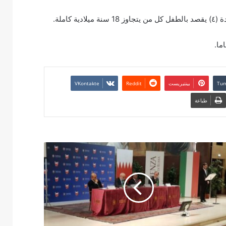
بينتيريست
طباعة