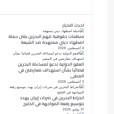
ي
ت
و
س
ب
ي
ت
و
احدث الاخبار
ر
ك
منظمات حقوقية تتهم البحرين بشن حملة
اضطهاد ديني ممنهجة ضد الشيعة
4 أغسطس، 2026
العفو الدولية تدعو لمساءلة البحرين
قضائيا بشأن استهداف معارضين في
المنفى
3 أغسطس، 2026
انخراط البحرين في ضربات إيران يهدد
بتوسيع رقعة المواجهة في الخليج
31 يوليو، 2026