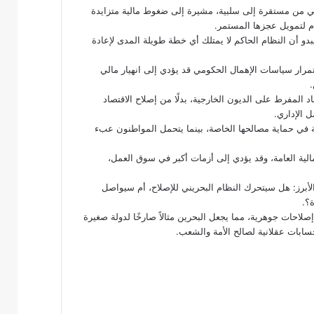
يني من مستقرة إلى سلبية، مشيرة إلى ضغوط مالية متزايدة
م لتمويل عجزها المستمر.
دو أن النظام الحاكم لا يمتلك أي خطة طويلة المدى لإعادة
مرار سياسات الإهمال الحكومي قد يؤدي إلى انهيار مالي
.
د المفرط على الديون الخارجية، بدلًا من إصلاح الاقتصاد
 الإداري.
ة في حماية مصالحها الخاصة، بينما يتحمل المواطنون عبء
لية العامة، وقد يؤدي إلى أزمات أكبر في سوق العمل،
لأبرز: هل سيتحرك النظام البحريني للإصلاح، أم سيواصل
؟.
لاحات جوهرية، مما يجعل البحرين مثالاً صارخًا لدولة صغيرة
ابات عقلانية لصالح الأمة والشعب.