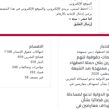
الموقع الإلكتروني
احفظ اسمي، بريدي الإلكتروني، والموقع الإلكتروني في هذا المتصفح
يرجى إدخال الإجابة بالأرقام:
اثنا عشر − ستة =
لاخبار
الاقسام
انتهاكات حقوق الإنسان
1٬198
ات حقوقية تتهم
فضائح البحرين
659
رين بشن حملة اضطهاد
أخبار
618
 ممنهجة ضد الشيعة
مؤامرات وتحالفات
346
فساد
262
غير مصنف
58
و الدولية تدعو لمساءلة
رين قضائيا بشأن
داف معارضين في