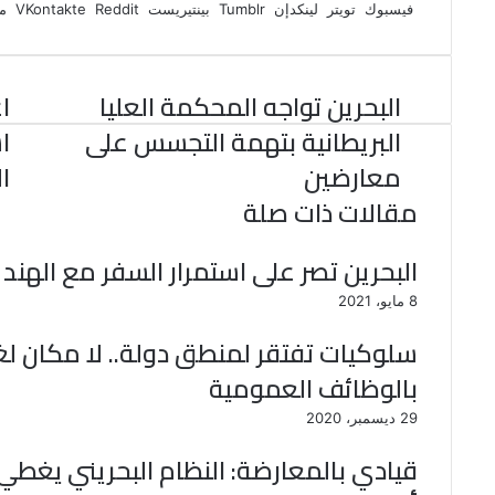
ي
س
ن
u
ن
ت
e
فيسبوك
تويتر
لينكدإن
بينتيريست
مش
ب
ت
ك
ت
m
d
س
و
ر
د
b
ي
ا
d
ك
إ
l
ر
i
ب
البحرين تواجه المحكمة العليا
ا
r
ن
ي
t
س
البريطانية بتهمة التجسس على
ا
ت
معارضين
ا
مقالات ذات صلة
البحرين تصر على استمرار السفر مع الهن
8 مايو، 2021
سلوكيات تفتقر لمنطق دولة.. لا مكان لغير
بالوظائف العمومية
29 ديسمبر، 2020
قيادي بالمعارضة: النظام البحريني يغطي