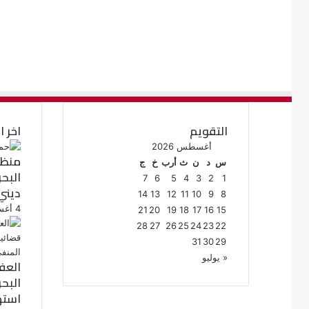
التقويم
اخر ا
أغسطس 2026
منظم
س
د
ن
ث
أرب
خ
ج
البح
7
6
5
4
3
2
1
ديني
14
13
12
11
10
9
8
4 أغسطس، 2026
21
20
19
18
17
16
15
28
27
26
25
24
23
22
31
30
29
« يوليو
العف
البح
استه