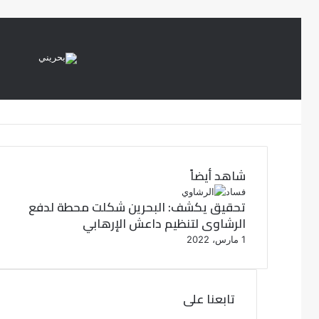
شاهد أيضاً
إ
فساد
تحقيق يكشف: البحرين شكلت محطة لدفع
غ
الرشاوى لتنظيم داعش الإرهابي
ل
ا
1 مارس، 2022
ق
تابعنا على
ف