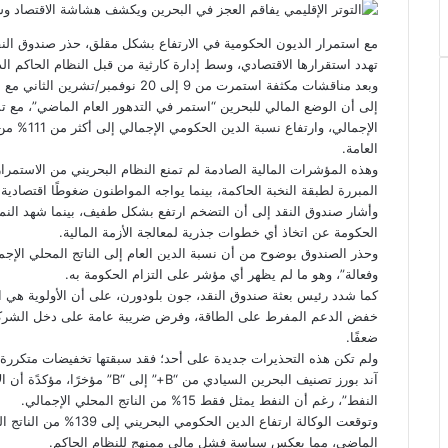
ي
س
ن
u
ن
ت
e
ب
ت
ك
ت
m
d
س
مع استمرار الديون الحكومية في الارتفاع بشكل مقلق، حذر صندوق النق
و
ر
د
b
ي
ا
d
تهدد استقرارها الاقتصادي، وسط إدارة كارثية من قبل النظام الحاكم الذ
ك
إ
l
ر
i
ب
وبعد مناقشات مكثفة استمرت من 9 إلى 
r
ن
ي
t
س
الإجمالي، 
ت
العامة.
وهذه المؤشرات المالية الصادمة لم تمنع النظام البحريني من الاستمرار 
المبررة لطبقة النخبة الحاكمة، بينما يواجه المواطنون ضغوطًا اقتصاد
وأشار صندوق النقد إلى أن التضخم ارتفع بشكل طفيف، بينما شهد الن
الحكومة عن اتخاذ أي خطوات جذرية لمعالجة الأزمة المالية.
وحذر الصندوق بوضوح من أن نسبة الدين العام إلى الناتج المحلي الإجمال
وفعالة”، وهو ما لم يظهر أي مؤشر على التزام الحكومة به.
كما شدد رئيس بعثة صندوق النقد، جون بلودورن، على أن الأولوية هي ال
خفض الدعم المفرط على الطاقة، وفرض ضريبة عامة على دخل الشركات، م
ضعفًا.
ولم تكن هذه التحذيرات جديدة على أحد؛ فقد سبقتها تخفيضات متكررة 
آند بورز تصنيف البحرين السيادي من 
النفط”، رغم أن النفط يمثل فقط 15% من الناتج المحلي الإجمالي.
الماضي، مما يعكس سياسة فشل مالي ممنهج للنظام الحاكم.