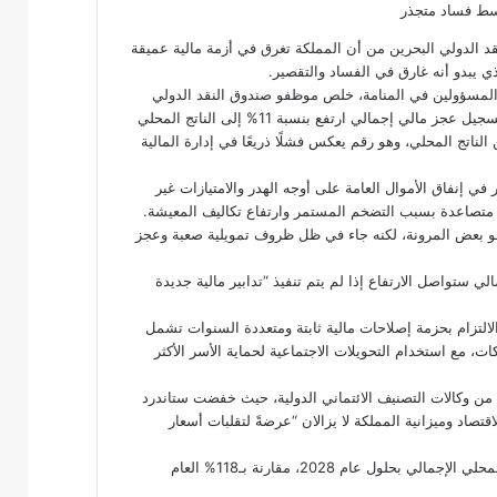
د الدولي البحرين من أن المملكة تغرق في أزمة مالية عميقة
ي يبدو أنه غارق في الفساد والتقصير.
20 نوفمبر/تشرين الثاني مع المسؤولين في المنامة، خلص موظفو صندوق النقد الدولي
إلى أن الوضع المالي للبحرين “استمر في التدهور العام الماضي”، مع تسجيل عجز مالي إجمالي ارتفع بنسبة 11% إلى الناتج المحلي
وارتفاع نسبة الدين الحكومي الإجمالي إلى أكثر من 111% من الناتج المحلي، وهو رقم يعكس فشلًا ذريعًا في إدارة المالية
في إنفاق الأموال العامة على أوجه الهدر والامتيازات غير
ية متصاعدة بسبب التضخم المستمر وارتفاع تكاليف المعيشة.
مو بعض المرونة، لكنه جاء في ظل ظروف تمويلية صعبة وعجز
ي ستواصل الارتفاع إذا لم يتم تنفيذ “تدابير مالية جديدة
التزام بحزمة إصلاحات مالية ثابتة ومتعددة السنوات تشمل
ع استخدام التحويلات الاجتماعية لحماية الأسر الأكثر
من وكالات التصنيف الائتماني الدولية، حيث خفضت ستاندرد
“B+” إلى “B” مؤخرًا، مؤكدًة أن الاقتصاد وميزانية المملكة لا يزالان “عرضةً لتقلبات أسعار
وتوقعت الوكالة ارتفاع الدين الحكومي البحريني إلى 139% من الناتج المحلي الإجمالي بحلول عام 2028، مقارنة بـ118% العام