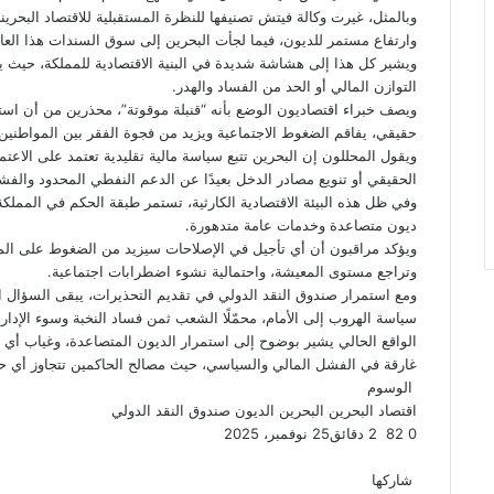
وبالمثل، غيرت وكالة فيتش تصنيفها للنظرة المستقبلية للاقتصاد البحر
وارتفاع مستمر للديون، فيما لجأت البحرين إلى سوق السندات هذا العا
ويشير كل هذا إلى هشاشة شديدة في البنية الاقتصادية للمملكة، حيث يب
التوازن المالي أو الحد من الفساد والهدر.
ويصف خبراء اقتصاديون الوضع بأنه “قنبلة موقوتة”، محذرين من أن است
حقيقي، يفاقم الضغوط الاجتماعية ويزيد من فجوة الفقر بين المواطنين
ويقول المحللون إن البحرين تتبع سياسة مالية تقليدية تعتمد على الاعتما
الحقيقي أو تنويع مصادر الدخل بعيدًا عن الدعم النفطي المحدود والفشل
وفي ظل هذه البيئة الاقتصادية الكارثية، تستمر طبقة الحكم في المملك
ديون متصاعدة وخدمات عامة متدهورة.
ويؤكد مراقبون أن أي تأجيل في الإصلاحات سيزيد من الضغوط على الما
وتراجع مستوى المعيشة، واحتمالية نشوء اضطرابات اجتماعية.
ومع استمرار صندوق النقد الدولي في تقديم التحذيرات، يبقى السؤال ا
سياسة الهروب إلى الأمام، محمّلًا الشعب ثمن فساد النخبة وسوء الإدارة
الواقع الحالي يشير بوضوح إلى استمرار الديون المتصاعدة، وغياب أي إص
غارقة في الفشل المالي والسياسي، حيث مصالح الحاكمين تتجاوز أي حس
الوسوم
اقتصاد البحرين
البحرين
الديون
صندوق النقد الدولي
0
82
2 دقائق
25 نوفمبر، 2025
ف
ت
ل
ب
و
ي
و
ي
T
ي
ا
R
شاركها