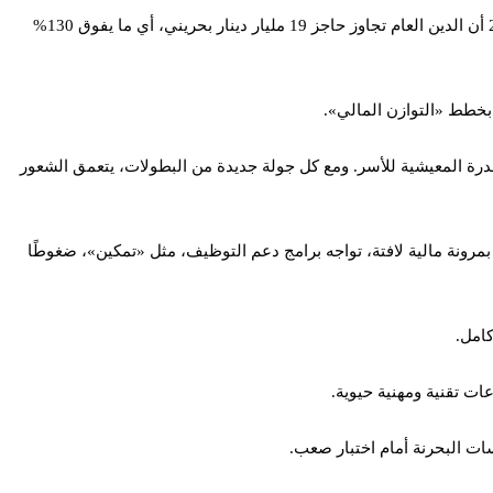
وتشير تقديرات غير رسمية إلى أن ميزانيات هذه الفعاليات والمنظمات تلتهم عشرات الملايين من الدنانير سنويًا. وفي المقابل، تكشف بيانات 2026 أن الدين العام تجاوز حاجز 19 مليار دينار بحريني، أي ما يفوق 130%
 بخطط «التوازن المالي».
درة المعيشية للأسر. ومع كل جولة جديدة من البطولات، يتعمق الشعور
بمرونة مالية لافتة، تواجه برامج دعم التوظيف، مثل «تمكين»، ضغوطًا
كامل.
سات البحرنة أمام اختبار صعب.