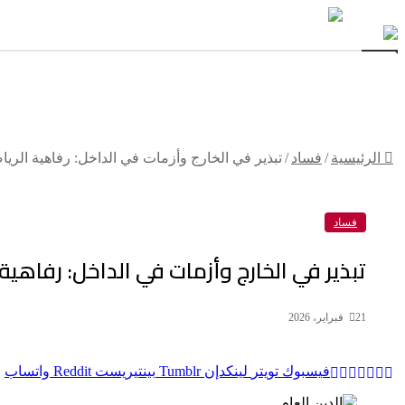
أخبار
فضائح البحرين
مؤامرات وتحالفات
انتهاك
الرئيسية
/
فساد
/
تبذير في الخارج وأزمات في الداخل: رفاهية الريا
فساد
تبذير في الخارج وأزمات في الداخل: رفاهية
21 فبراير، 2026
فيسبوك
تويتر
لينكدإن
بينتيريست
واتساب