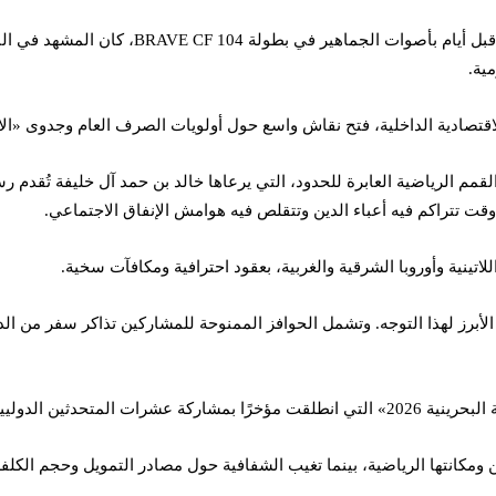
بينما كانت صالة «ألكسندر نيكوليتش» في العاص
ية.
لاقتصادية الداخلية، فتح نقاش واسع حول أولويات الصرف العام وجدوى «ا
 الرياضية العابرة للحدود، التي يرعاها خالد بن حمد آل خليفة تُقدم رسميً
قت تتراكم فيه أعباء الدين وتتقلص فيه هوامش الإنفاق الاجتماعي.
تينية وأوروبا الشرقية والغربية، بعقود احترافية ومكافآت سخية.
، الذراع الأبرز لهذا التوجه. وتشمل الحوافز الممنوحة للمشاركين تذاكر سفر من
قبة في أبريل/نيسان المقبل.
 ومكانتها الرياضية، بينما تغيب الشفافية حول مصادر التمويل وحجم الكلفة 