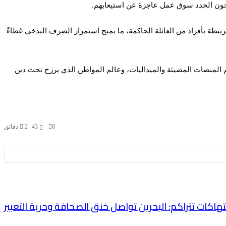
ريجون الجدد سوق عمل عاجزة عن استيعابهم.
بطة بأفراد من العائلة الحاكمة، ما يمنح استمرار الصرف البذخي غطاءً
م المنصات المضيئة والميداليات، وعالم المواطن الذي يرزح تحت دين
0
43
2 دقائق
تهاكات تتراكم: البحرين تواصل خنق الصحافة وحرية التعبير