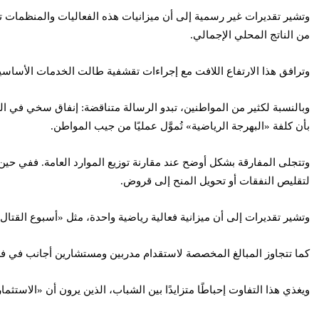
من الناتج المحلي الإجمالي.
وترافق هذا الارتفاع اللافت مع إجراءات تقشفية طالت الخدمات الأساسية
وبالنسبة لكثير من المواطنين، تبدو الرسالة متناقضة: إنفاق سخي في ا
بأن كلفة «البهرجة الرياضية» تُموَّل عمليًا من جيب المواطن.
وتتجلى المفارقة بشكل أوضح عند مقارنة توزيع الموارد العامة. ففي حين 
لتقليص النفقات أو تحويل المنح إلى قروض.
وتشير تقديرات إلى أن ميزانية فعالية رياضية واحدة، مثل «أسبوع القتا
كما تتجاوز المبالغ المخصصة لاستقدام مدربين ومستشارين أجانب في فرق مثل KHK MMA سقوف الرواتب المعتمدة للكفاءات الوطنية في قطاعات تقني
ويغذي هذا التفاوت إحباطًا متزايدًا بين الشباب، الذين يرون أن «الاست