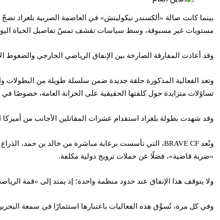
مستويات غير مسبوقة، وسط سياسات تقشف تمسّ تفاصيل الحياة اليوم
وقد أعادت المفارقة الصارخة بين الإنفاق الرياضي الخارجي والضغوط ا
وتعد الفعالية المذكورة حلقة جديدة ضمن سلسلة طويلة من البطولات والقمم
تساؤلات متزايدة حول كلفتها الحقيقية على الخزانة العامة، خصوصًا في و
وقد شهدت بطولة بلغراد استقدام عشرات المقاتلين الأجانب من أميركا اللا
وتُعد BRAVE CF، التي تأسست برعاية مباشرة من خالد بن حمد
«ضربة قاضية»، فضلًا عن حملات ترويج دولية مكلفة.
ولا يتوقف هذا الإنفاق عند حدود منظمة واحدة؛ إذ يمتد إلى «قمة الرياضة البحرينية 2026» التي انطلقت مؤخرًا بمشاركة عشرات المتحدثين الدوليين، إلى جانب بطولات «الرجل القوي» المرت
وفي كل مرة، تُسوَّق هذه الفعاليات باعتبارها استثمارًا في سمعة البحرين