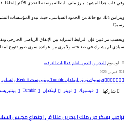
وفي قلب هذا المشهد، يبرز ملف البطالة بوصفه التحدي الأكثر إلحاحًا.
ويتزامن ذلك مع حالة من الجمود السياسي، حيث تبدو المؤسسات التشريعية
رسميًا.
وبحسب مراقبين فإن الترابط المتزايد بين الإنفاق الرياضي الخارجي وت
سيادي لم يشارك في صناعته، ولا يرى من عوائده سوى صور تتويج لمقات
الوسوم
البحرين
الدين العام
فعاليات الترفيه
21 فبراير، 2026
فيسبوك
تويتر
لينكدإن
بينتيريست
واتساب
فيسبوك
تويتر
لينكدإن
بينتيريس
شاركها
ترامب يسخر من ملك البحرين علنا في اجتماع مجلس السلا