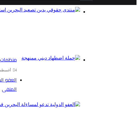
منظمات ح
4 أغسطس، 2026
العفو ال
المنفى