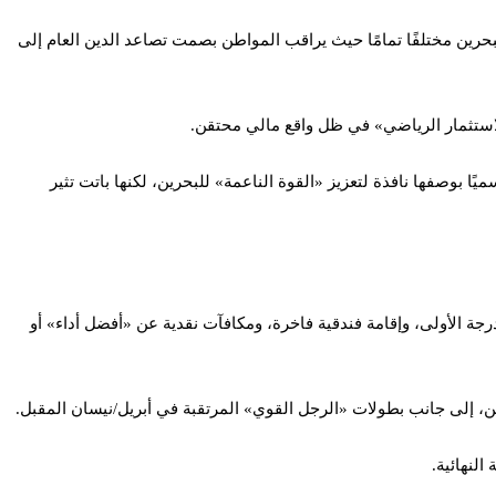
مة الصربية بلغراد تضجّ قبل أيام بأصوات الجماهير في بطولة BRAVE CF 104، كان المشهد في البحرين مختلفًا تمامًا حيث يراقب المواطن بصمت تصاعد الدين العام إلى
لاستثمار الرياضي» في ظل واقع مالي محتقن.
ا بوصفها نافذة لتعزيز «القوة الناعمة» للبحرين، لكنها باتت تثير
 الدرجة الأولى، وإقامة فندقية فاخرة، ومكافآت نقدية عن «أفضل أداء» أو
النهائية.