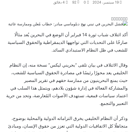
19 سبتمبر، 2024
0
92
4 دقائق
ت
ل
ب
ف
و
ي
ي
ي
ا
و
T
R
ي
ن
ن
ت
u
e
س
أكد ائتلاف شباب ثورة 14 فبراير أن الوضع في البحرين يُعد مثالًا
ب
ت
ت
ك
d
m
س
صارخًا على التحديات التي تواجهها الديمقراطية والحقوق السياسية
ي
ا
و
ر
د
b
d
للشعب في ظل النظام الاستبدادي السائد.
l
i
إ
ر
ك
ب
ي
r
t
ن
س
وقال الائتلاف في
بيان
تلقى “بحريني ليكس” نسخة منه، إن النظام
ت
الخليفي يعد محورًا رئيسًا في مصادرة الحقوق السياسية للشعب،
حيث يمنع البحرينيون من ممارسة حقهم في تقرير المصير
والمشاركة الفعالة في إدارة شؤون بلادهم، ويتمثل هذا السلب في
اعتماد سياسات قمعية، تستهدف الأصوات المُعارضة، وتحد من حرية
التعبير والتجمع.
وذكر أن النظام الخليفي يخرق التزاماته الدولية والمحلية بوضوح،
متجاهلًا كل الاتفاقيات الدولية التي تعزز من حقوق الإنسان، ومبادئ