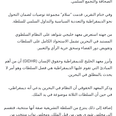
الصحافة والتجمع السلمي.
وفي ختام التقرير، قدمت “سلام” مجموعة توصيات لضمان التحول
نحو الديمقراطية والتعددية السياسية والتداول السلمي للسلطة.
من جهته استعرض معهد خليجي شواهد على النظام السلطوي
المستبد في البحرين تشمل الاستحواذ الكامل على السلطات
وتقويض دور القضاء وسحق حرية الرأي والتعبير.
وأبرز معهد الخليج للديمقراطية وحقوق الإنسان (
GIDHR
) أن من أهم
المبادئ التي تقوم عليها الديمقراطية هي فصل السلطات وهو أمر لا
يحدث بالمطلق في البحرين.
وذكر المعهد الحقوقي أن النظام في البحرين يدعي أنه ديمقراطي،
في حين أن السلطات الثلاثة موضوعة في يد الملك.
إضافة إلى ذلك ينتزع من السلطة التشريعية صفة أنها منتخبة، فتقسم
إلى مجلس شورى يعين من قبل الملك، ومجلس نواب منتخب من