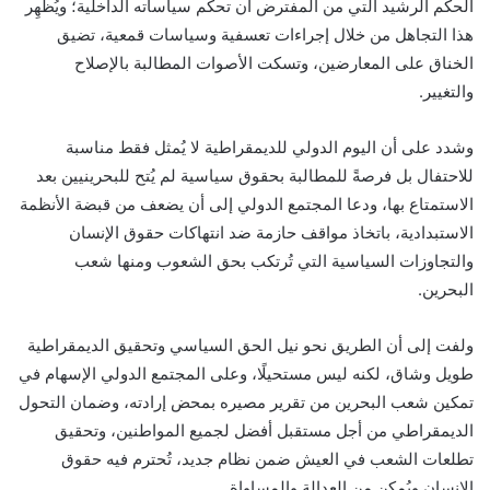
الحكم الرشيد التي من المفترض أن تحكم سياساته الداخلية؛ ويُظهِر
هذا التجاهل من خلال إجراءات تعسفية وسياسات قمعية، تضيق
الخناق على المعارضين، وتسكت الأصوات المطالبة بالإصلاح
والتغيير.
وشدد على أن اليوم الدولي للديمقراطية لا يُمثل فقط مناسبة
للاحتفال بل فرصةً للمطالبة بحقوق سياسية لم يُتح للبحرينيين بعد
الاستمتاع بها، ودعا المجتمع الدولي إلى أن يضعف من قبضة الأنظمة
الاستبدادية، باتخاذ مواقف حازمة ضد انتهاكات حقوق الإنسان
والتجاوزات السياسية التي تُرتكب بحق الشعوب ومنها شعب
البحرين.
ولفت إلى أن الطريق نحو نيل الحق السياسي وتحقيق الديمقراطية
طويل وشاق، لكنه ليس مستحيلًا، وعلى المجتمع الدولي الإسهام في
تمكين شعب البحرين من تقرير مصيره بمحض إرادته، وضمان التحول
الديمقراطي من أجل مستقبل أفضل لجميع المواطنين، وتحقيق
تطلعات الشعب في العيش ضمن نظام جديد، تُحترم فيه حقوق
الإنسان ويُمكن من العدالة والمساواة.