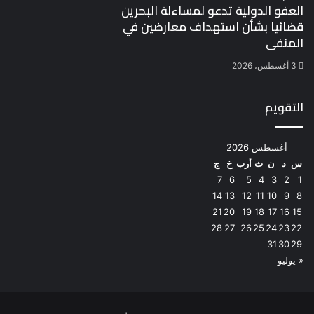
العفو الدولية تدعو لمساءلة البحرين
قضائيا بشأن استهداف معارضين في
المنفى
3 أغسطس، 2026
التقويم
أغسطس 2026
س
د
ن
ث
أرب
خ
ج
7
6
5
4
3
2
1
14
13
12
11
10
9
8
21
20
19
18
17
16
15
28
27
26
25
24
23
22
31
30
29
« يوليو