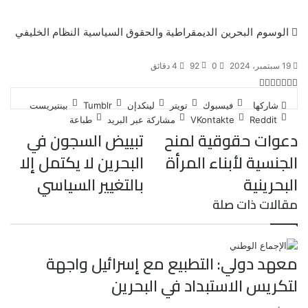
الوسوم
البحرين
الديمقراطية والحقوق السياسية
النظام الخليفي
19 سبتمبر، 2024
0
92
4 دقائق
ت
ل
ب
ف
و
ي
ي
ي
ا
و
T
R
شاركها
فيسبوك
تويتر
لينكدإن
بينتيريست
ي
ن
ن
ت
u
e
س
مشاركة عبر البريد
طباعة
ب
ت
ت
ك
d
m
س
دعوات حقوقية لمنح
تبييض السجون في
ي
ا
و
ر
د
b
d
الجنسية لأبناء المرأة
البحرين لا يكتمل إلا
l
i
إ
ر
ك
ب
ي
r
t
ن
البحرينية
بالتغيير السياسي
س
مقالات ذات صلة
ت
معهد دولي: التطبيع مع إسرائيل واجهة
لتكريس الاستبداد في البحرين