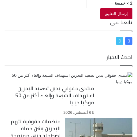
2 × خمسة =
تابعنا على
ف
ت
ي
و
احدث الاخبار
س
ي
ب
ت
و
ر
ك
منتدى حقوقي يدين تصعيد البحرين
استهداف الشيعة وإلغاء أكثر من 50
موكبا دينيا
6 أغسطس، 2026
منظمات حقوقية تتهم
البحرين بشن حملة
اضطهاد ديني ممنهجة