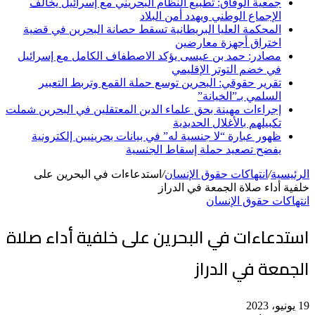
جمعية الوفاق: تطبيع النظام البحريني مع إسرائيل يخالف
الإجماع الوطني ويهدد أمن البلاد
المحكمة العليا البريطانية تسقط حصانة البحرين في قضية
اختراق أجهزة معارضين
مصادر: حمد بن عيسى يؤكد الاصطفاف الكامل مع إسرائيل
في خضم التوتر الإقليمي
تقرير حقوقي: البحرين توسع حملة القمع وتربط التعبير
السلمي بـ”الخيانة”
إجراءات مهينة بحق علماء الدين المعتقلين في البحرين شملت
تكبيلهم بالأغلال الحديدية
ظهور عبارة “لا جنسية له” في بيانات بحرينيين إلكترونية
يفضح تصعيد حملة إسقاط الجنسية
الرئيسية
/
انتهاكات حقوق الإنسان
/
استدعاءات في البحرين على
خلفية أداء صلاة الجمعة في الدراز
انتهاكات حقوق الإنسان
استدعاءات في البحرين على خلفية أداء صلاة
الجمعة في الدراز
19 يونيو، 2023