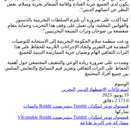
يكون لدى الجميع حرية العبادة وإقامة الشعائر بحرية وسلام، بغض
النظر عن انتمائهم الديني”.
كما أكدت على ضرورة أن تلتزم السلطات البحرينية بالدستور
والقوانين المحلية، وأن تعمل على وقف هذا التخريب وحماية مقام
صعصعة بن صوحان وتراث الشيعة البحرينيين”.
ودعت منظمة سلام الحكومة البحرينية إلى الاستجابة للتوصيات
المقدمة في التقرير واتخاذ الإجراءات اللازمة للحفاظ على هذا
التراث الثقافي الهام وضمان حرية الممارسة الدينية للجميع.
وشددت على ضرورة زيادة الوعي والتثقيف المجتمعي حول أهمية
الحفاظ على التراث الثقافي وتعزيز قيم التسامح والتعايش السلمي
بين جميع أفراد المجتمع.
الوسوم
استدعاءات
الاضطهاد الديني
البحرين
19 يونيو، 2023
0
173
2 دقائق
فيسبوك
تويتر
لينكدإن
بينتيريست
واتساب
شاركها
فيسبوك
تويتر
لينكدإن
بينتيريست
مشاركة عبر البريد
طباعة