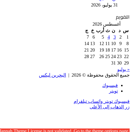
31 يوليو، 2026
التقويم
أغسطس 2026
س
د
ن
ث
أرب
خ
ج
7
6
5
4
3
2
1
14
13
12
11
10
9
8
21
20
19
18
17
16
15
28
27
26
25
24
23
22
31
30
29
« يوليو
جميع الحقوق محفوظة © 2026 |
البحرين ليكس
فيسبوك
تويتر
فيسبوك
تويتر
واتساب
تيلقرام
زر الذهاب إلى الأعلى
Jannah Theme
License is not validated, Go to the theme options page