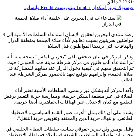
0
173
2 دقائق
فيسبوك
تويتر
لينكدإن
بينتيريست
واتساب
رصد منتدى البحرين لحقوق الإنسان استدعاء السلطات الأمنية إلى 9
مواطنين بحرينيين بسبب ذهابهم لأداء صلاة الجمعة بمنطقة الدراز
والهتافات التي يرددها المواطنون قبل الصلاة.
وذكر المركز في بيان صحفي تلقى “بحريني ليكس” نسخة منه، أنه
تم استدعاء المواطنين في مركز شرطة مدينة حمد الجنوبي؛ حيث
تم التحقيق معهم في كيفية دخول الدراز عند ذهابهم للمشاركة في
صلاة الجمعة، والزامهم بتوقيع تعهد بالحضور لمركز الشرطة عند
الطلب.
وأكد المركز أنه بشكل غير رسمي، السلطات الأمنية تعتبر أداء
الصلاة في غير منطقة السكن جريمة، وممارسة حرية التعبير برفض
التطبيع مع كيان الاحتلال عبر الهتافات الجماهيرية أيضا جريمة.
وشدد على أن ذلك يمثل “أغرب صور القمع السياسي والاضطهاد
الطائفي، وانتهاك حرية الدين والمعتقد وتقويض حرية التنقل”.
وقبل يومين وثق تقرير حقوقي سياسة سلطات النظام الخليفي في
محو تراث وأصالة المواطنين الشيعة في البلاد في إطار الاضطهاد