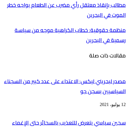
مطالب بإنقاذ معتقل رأي مضرب عن الطعام يواجه خطر
الموت في البحرين
منظمة حقوقية: خطاب الكراهية موجه من سياسة
رسمية في البحرين
مقالات ذات صلة
مصدر لبحريني ليكس: الاعتداء على عدد كبير من السجناء
السياسيين بسجن جو
12 يوليو، 2021
سجين سياسي يتعرض للتعذيب بالسجائر حتى الإغماء