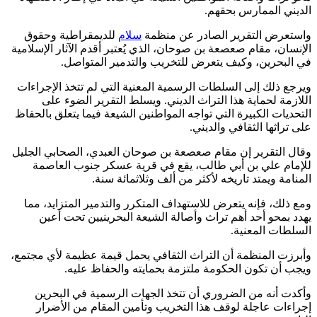
الديني الممارس بحقهم.
واستعرض التقرير الصادر عن منظمة
سلام
للديمقراطية وحقوق
الإنسان، مقام صعصعة بن صوحان، الذي يُعتبر أقدم الآثار الإسلامية
في البحرين، وكيف يتعرض للتخريب والتدمير المتواصل.
ويرجع ذلك إلى السلطات الرسمية المعنية التي لم تتخذ الإجراءات
اللازمة لحماية هذا التراث الديني. ويسلط التقرير الضوء على
التحديات الكبيرة التي تواجه المواطنين الشيعة فيما يتعلق بالحفاظ
على تراثها الثقافي والديني.
وقال التقرير إن مقام صعصعة بن صوحان العبدي، الصحابي الجليل
للإمام علي بن أبي طالب، يقع في قرية عسكر جنوب العاصمة
المنامة ويمتد تاريخه لأكثر من ألف وثلاثمائة سنة.
ومع ذلك، فإنه يتعرض للاستهداف المتكرر والتدمير المتزايد، مما
يهدد بمحو أحد أهم تراث وأصالة الشيعة البحرينيين تحت أعين
السلطات المعنية.
وأبرزت المنظمة أن التراث الثقافي يحمل قيمة عظيمة لأي مجتمع،
ويجب أن تكون الحكومة ملتزمة بحمايته والحفاظ عليه.
وأكدت أنه من الضروري أن تتخذ الجهات الرسمية في البحرين
إجراءات عاجلة لوقف هذا التخريب وتأمين المقام من الأضرار