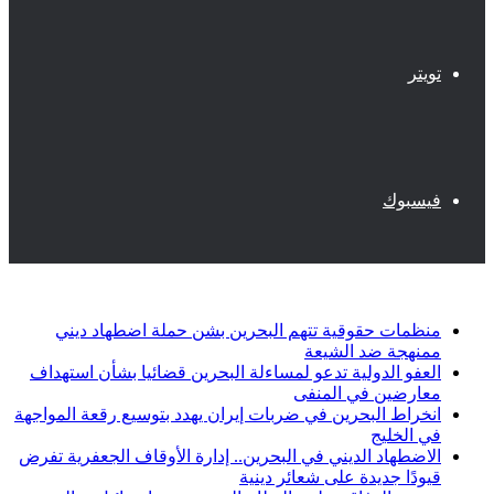
تويتر
فيسبوك
أخبار عاجلة
منظمات حقوقية تتهم البحرين بشن حملة اضطهاد ديني
ممنهجة ضد الشيعة
العفو الدولية تدعو لمساءلة البحرين قضائيا بشأن استهداف
معارضين في المنفى
انخراط البحرين في ضربات إيران يهدد بتوسيع رقعة المواجهة
في الخليج
الاضطهاد الديني في البحرين.. إدارة الأوقاف الجعفرية تفرض
قيودًا جديدة على شعائر دينية