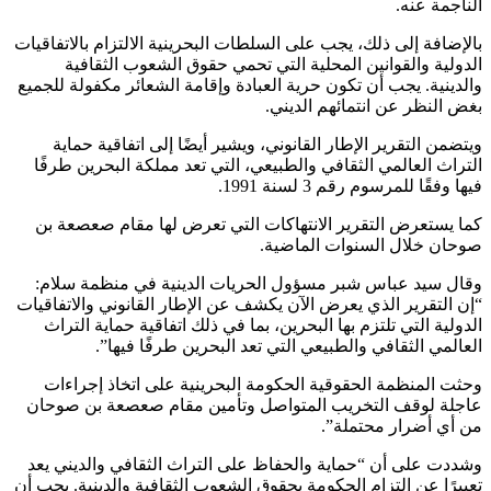
الناجمة عنه.
بالإضافة إلى ذلك، يجب على السلطات البحرينية الالتزام بالاتفاقيات
الدولية والقوانين المحلية التي تحمي حقوق الشعوب الثقافية
والدينية. يجب أن تكون حرية العبادة وإقامة الشعائر مكفولة للجميع
بغض النظر عن انتمائهم الديني.
ويتضمن التقرير الإطار القانوني، ويشير أيضًا إلى اتفاقية حماية
التراث العالمي الثقافي والطبيعي، التي تعد مملكة البحرين طرفًا
فيها وفقًا للمرسوم رقم 3 لسنة 1991.
كما يستعرض التقرير الانتهاكات التي تعرض لها مقام صعصعة بن
صوحان خلال السنوات الماضية.
وقال سيد عباس شبر مسؤول الحريات الدينية في منظمة سلام:
“إن التقرير الذي يعرض الآن يكشف عن الإطار القانوني والاتفاقيات
الدولية التي تلتزم بها البحرين، بما في ذلك اتفاقية حماية التراث
العالمي الثقافي والطبيعي التي تعد البحرين طرفًا فيها”.
وحثت المنظمة الحقوقية الحكومة البحرينية على اتخاذ إجراءات
عاجلة لوقف التخريب المتواصل وتأمين مقام صعصعة بن صوحان
من أي أضرار محتملة”.
وشددت على أن “حماية والحفاظ على التراث الثقافي والديني يعد
تعبيرًا عن التزام الحكومة بحقوق الشعوب الثقافية والدينية. يجب أن