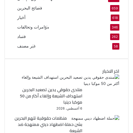
فضائح البحرين
659
أخبار
618
مؤامرات وتحالفات
346
فساد
262
غير مصنف
58
اخر الاخبار
منتدى حقوقي يدين تصعيد البحرين
استهداف الشيعة وإلغاء أكثر من 50
موكبا دينيا
6 أغسطس، 2026
منظمات حقوقية تتهم البحرين
بشن حملة اضطهاد ديني ممنهجة ضد
الشيعة