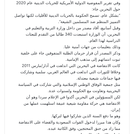
وفي تقرير المفوضية الدولية الأمريكية للحريات الدينية عام 2020
حول البحرين جاء:
“بشكل عام، تسمح الحكومة بالحريات الدينية للأقليات لكنها تواصل
التمييز المنظم ضد المسلمين الشيعة”.
وقبل أسابيع، أفاد مصدر من داخل وزارة التربية والتعليم في
البحرين، أن الوزارة استبعدت 340 طالبا من التقدم للبعثات
الدراسية لهذا العام.
وذلك بتعليمات من جهات أمنية عليا.
وذكر المصدر أن قرار حرمان الطلبة المتفوقين جاء على خلفية
ثبوت انتمائهم إلى مذهب الإمامية.
كانت الانتفاضة في البحرين التي اندلعت في آذار/مارس 2011
وخلافا للثورات التي اندلعت في العالم العربي، سلمية وشاركت
فيها جماعات شيعية معتدلة.
مثل جمعية الوفاق الوطني الإسلامية والتي شاركت في السياسة
البحرينية وتعاونت مع الحكومة ولسنوات عدة.
لكن المسؤولين في البحرين أكدوا في الإعلام سردا وهو أن
الانتفاضة هي حركة مقاومة شيعية عنيفة استلهمت عملها من
إيران.
وهو ما دفع السنة الذين شاركوا فيها لتركها.
وكان هذا مبررا لدخول القوات السعودية والقضاء على الانتفاضة
مما زاد من حنق المحتجين، وفق الكاتبة عبده.