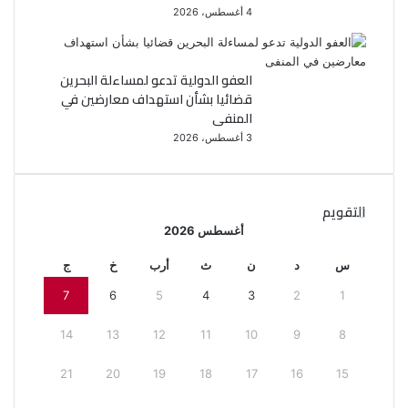
4 أغسطس، 2026
العفو الدولية تدعو لمساءلة البحرين
قضائيا بشأن استهداف معارضين في
المنفى
3 أغسطس، 2026
التقويم
أغسطس 2026
س
د
ن
ث
أرب
خ
ج
7
6
5
4
3
2
1
14
13
12
11
10
9
8
21
20
19
18
17
16
15