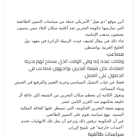
ف
ت
ل
ب
و
ي
و
ي
T
ي
ا
R
ي
س
ن
u
ن
ت
e
ب
ت
ك
ت
m
d
س
أبرز موقع “ذي هيل” الأمريكي جملة من سياسات
التمييز
الطائفية
و
ر
د
b
ي
ا
d
التي تمارسها حكومة البحرين ضد أغلبية سكان البلاد ممن ينتمون
ك
إ
l
ر
i
ب
يعتنقون مذهب الإمامية.
r
ن
ي
t
جاء ذلك في مقال لجنيف عبده، الزميلة الزائرة في معهد دول
س
الخليج العربية بواشنطن.
مصاعب
ت
وقالت عبده إنه وفي الوقت الذي يسمح لهم بحرية
العبادة، لكن شيعة البحرين يواجهون مصاعب في
الحصول على العمل.
فضلا عن غياب التمثيل السياسي وحرية التعبير والترفيع في الجيش
وبناء المساجد.
وتقول الكاتبة إن معظم سكان البحرين من الشيعة لكن عائلة آل
خليفة تحكمهم منذ القرن الثامن عشر.
ويتهم شيعة البحرين الحكومة، التي تسيطر عليها العائلة الملكية
السنية، بنهج سياسة تقوم على التمييز الطائفي.
غير أن الحكومة ترفض ذلك وتزعم أن مثل تلك الاتهامات تخدم
“
أجندات
خارجية” في تلميح لإيران.
سياسات طائفية