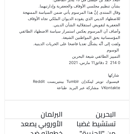
بشأن تنظيم مجلسي الأوقاف والجعفرية وإدارتيهما.
وقال المنتدى إنَّ هذا المرسوم يأتي ضمن السياسة الممنهجة
للاضطهاد الديني الذي يقوده الديوان الملكي تجاه الأوقاف
الجعفرية لتقويض استقلالية الشأن الديني.
وأضاف أن المرسوم يعكس استمرار سياسة الاضطهاد الطائفي
المؤسساتية بحق المواطنين الشيعة.
ولفت إلى أنَّه يشكِّل تعديا فاضحا على الحريات الدينية.
الوسوم
التمييز الطائفي
شيعة البحرين
0
214
2 دقائق
11 مارس، 2021
ف
ت
ل
ب
و
ي
و
ي
T
ي
ا
R
شاركها
ي
س
ن
u
ن
ت
e
فيسبوك
تويتر
لينكدإن
بينتيريست
ب
ت
ك
ت
m
d
س
مشاركة عبر البريد
طباعة
و
ر
د
b
ي
ا
d
ك
إ
l
ر
i
ب
r
ن
ي
t
البحرين
البرلمان
س
ت
تستشيط غضبا
الأوروبي يصعد
من "الجزيرة"
خطواته ضد