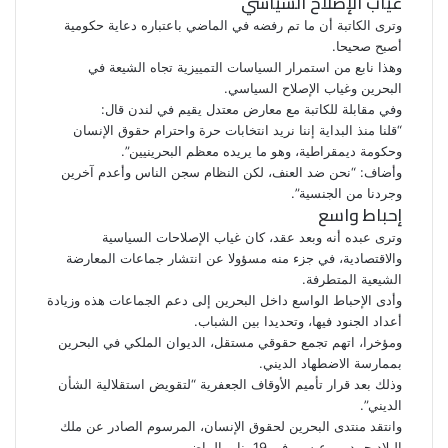
غياب الإصلاح السياسي
وترى الكاتبة أن ما تم رفضه في الماضي باعتباره دعاية حكومية
أصبح صحيحا.
وهذا نابع من استمرار السياسات التمييزية تجاه الشيعة في
البحرين وغياب الإصلاح السياسي.
وفي مقابلة للكاتبة مع معارض معتدل يقيم في لندن قال:
“قلنا منذ البداية إننا نريد انتخابات حرة واحترام حقوق الإنسان
وحكومة ديمقراطية، وهو ما يريده معظم البحرينيين”.
وأضاف: “نحن ضد العنف، لكن النظام سجن الناس وأعدم آخرين
وجردنا من الجنسية”.
إحباط واسع
وترى عبده أنه وبعد عقد، كان غياب الإصلاحات السياسية
والاقتصادية، في جزء منه مسؤولا عن انتشار جماعات المعارضة
الشيعية المتطرفة.
وأدى الإحباط الواسع داخل البحرين إلى دعم الجماعات هذه وزيادة
أعداد الجنود فيها، وتحديدا بين الشباب.
ومؤخرا، اتهم تجمع حقوقي مستقل، الديوان الملكي في البحرين
بممارسة الاضطهاد الديني.
وذلك بعد قرار تأميم الأوقاف الجعفرية “لتقويض استقلالية الشأن
الديني”.
وانتقد منتدى البحرين لحقوق الإنسان، المرسوم الصادر عن ملك
البلاد حمد بن عيسى في 19 يناير الماضي.