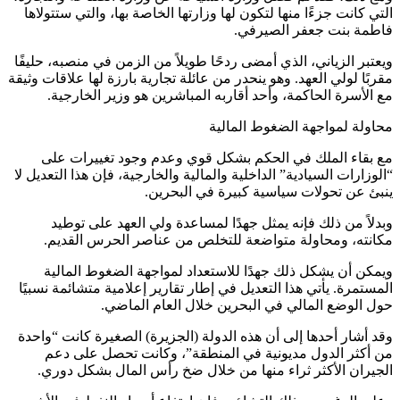
التي كانت جزءًا منها لتكون لها وزارتها الخاصة بها، والتي ستتولاها
فاطمة بنت جعفر الصيرفي.
ويعتبر الزياني، الذي أمضى ردحًا طويلاً من الزمن في منصبه، حليفًا
مقربًا لولي العهد. وهو ينحدر من عائلة تجارية بارزة لها علاقات وثيقة
مع الأسرة الحاكمة، وأحد أقاربه المباشرين هو وزير الخارجية.
محاولة لمواجهة الضغوط المالية
مع بقاء الملك في الحكم بشكل قوي وعدم وجود تغييرات على
“الوزارات السيادية” الداخلية والمالية والخارجية، فإن هذا التعديل لا
ينبئ عن تحولات سياسية كبيرة في البحرين.
وبدلاً من ذلك فإنه يمثل جهدًا لمساعدة ولي العهد على توطيد
مكانته، ومحاولة متواضعة للتخلص من عناصر الحرس القديم.
ويمكن أن يشكل ذلك جهدًا للاستعداد لمواجهة الضغوط المالية
المستمرة. يأتي هذا التعديل في إطار تقارير إعلامية متشائمة نسبيًا
حول الوضع المالي في البحرين خلال العام الماضي.
وقد أشار أحدها إلى أن هذه الدولة (الجزيرة) الصغيرة كانت “واحدة
من أكثر الدول مديونية في المنطقة”، وكانت تحصل على دعم
الجيران الأكثر ثراء منها من خلال ضخ رأس المال بشكل دوري.