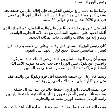
رئيس الوزراء السابق.
وكما تقاعد نائب رابع لرئيس الحكومة، فإن إقالة علي بن خليفة تحد
بشكل كبير مما تبقى من تأثير لرئيس الوزراء السابق، الذي توفي
في عام 2020 بعد أن خدم حوالي 50 سنة.
لقد مثل علي بن خليفة جزءًا من ظل والده الطويل، عم الملك، الذي
ألقاه لعقود على المشهد السياسي مع تعاملاته التجارية الواسعة
ومناوراته مع العائلات والقبائل ذات المكانة الجيدة.
كان رئيس الوزراء السابق قبل وفاته، وعلي بن خليفة بدرجة أقل،
يُعتبران منافسين بشكل جدي لولي العهد على النفوذ.
ويبدو أن ولي العهد سلمان بن حمد، وحتى الملك حمد، لم يكونا
راضيين عن نفوذ رئيس الوزراء صاحب الخدمة طويلة الأمد الذي
استطاع مراكمة هذا النفوذ وممارسته على مر السنين.
وبينما كان علي بن خليفة شخصية أقل قوة ونفوذًا من والده، فقد
مثل ميراثًا أراد ولي العهد الإصلاحي أن يهمّشه.
في عملية التعديل الوزاري، احتفظ خالد بن عبد الله آل خليفة
بمنصبه نائبًا لرئيس الحكومة ووزيرًا للبنية التحتية، واحتفظ زايد بن
راشد الزياني بمنصبه كوزير للصناعة والتجارة.
ومع ذلك، فقد تم فصل وزارة السياحة عن وزارة الصناعة والتجارة،