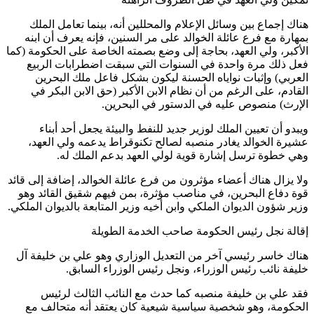
هناك إجماع بين وسائل الإعلام والمحللين أنه، بينما تعامل الملك
بمهارة مع فرع عائلة الخوالد على مر السنين، فإنه يعرف أن ابنه
الأكبر، ولي العهد، بحاجة إلى وضع بصمته الخاصة على الحكومة (كما
فعل ذلك مرة واحدة في السنوات التي سبقت اضطرابات الربيع
العربي) وإثبات نواياه الحسنة ليكون بشكل فاعل ملك البحرين
القادم، على الرغم من أن نظام الابن الأكبر (حق الابن البكر في
الإرث) منصوص عليه في الدستور في البحرين.
ويبدو أن تعيين الملك لوزير جديد للنفط والبيئة يجعل أحد أبناء
عشيرة الخوالد يغادر منصبه لصالح تكنوقراط يدعمه ولي العهد،
وهي خطوة ترسل إشارة قوية لولي العهد بدعم الملك له.
ولا يزال هناك أعضاء مؤثرون من فرع عائلة الخوالد، إضافة إلى قائد
قوة دفاع البحرين، في مناصب مؤثرة، بمن فيهم شقيق القائد وهو
وزير شؤون الديوان الملكي وابن أخيه وزير المتابعة بالديوان الملكي.
إقالة نجل رئيس الحكومة صاحب الخدمة الطويلة
هناك خاسر رئيسي آخر من التعديل الوزاري وهو علي بن خليفة آل
خليفة نائب رئيس الوزراء، ونجل رئيس الوزراء السابق.
فقد علي بن خليفة منصبه كما حدث مع النائب الثالث لرئيس
الحكومة، وهو شخصية سياسية شيعية كان يعتقد أنه متحالف مع