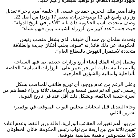
لجهود توطيد النظام، أو توطيد سيطرة زعيم جديد.
وقد أصدر ملك البحرين حمد بن عيسى آل خليفة أمره بإجراء تعديل
وزاري واسع في 13 يونيو/حزيران، بتغيير 17 وزيرًا من أصل 22.
وصف متحدث باسم الحكومة ذلك بأنه “الأكبر في تاريخ الدولة”،
حيث جلب “عدد كبير من الوزراء الشباب، بمن فيهم نساء”.
وتحدث سلمان بن حمد آل خليفة، الذي يشغل منصب رئيس
الحكومة، عن ذلك قائلا إنه “سوف يجلب أفكارًا جديدة وانطلاقة
متجددة لاستمرار النهوض بالقطاع العام”.
وشمل إجراء الملك إنشاء أربع وزارات جديدة، بما فيها السياحة
والتنمية المستدامة. لم يجرِ تغيير على “الوزارات السيادية” الخاصة
بالداخلية والمالية والشؤون الخارجية.
وعلى الرغم من عدم ووجود أي توزيع طائفي للمناصب بشكل
رسمي، تبين أنه تم تعيين تسعة وزراء شيعة. ثلاثة وزراء فقط هم من
أسرة خليفة الحاكمة، ويشكل ذلك أقل عدد في تاريخ الدولة.
وجاء التعديل قبل انتخابات مجلس النواب المتوقعة في نوفمبر/
تشرين الثاني.
من بين أهم تغييرات الحقائب الوزارية، إقالة وزير النفط وعدم إعادة
تعيين ثلاثة من بين أربعة من نواب رئيس الحكومة. هاتان الخطوتان
كانتا مشحونتين بأهمية سياسية متوقعة.