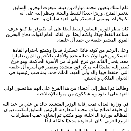
قام الملك بتعيين محمد مبارك بن دينة، مبعوث البحرين السابق
لتغيير المناخ، وزيرًا جديدًا للنفط والبيئة. وينظر إليه على أنه
تكنوقراط وينتمي لمعسكر ولي العهد سلمان بن حمد.
كان ينظر للوزير السابق للنفط أيضًا على أنه تكنوقراط كفؤ عرف
صناعة النفط جيدًا، ولكنه أيضًا ابن القائد العام لقوات دفاع البحرين
القوي المشير خليفة بن حمد آل خليفة.
وعلى الرغم من كونه قائدًا عسكريًا قديرًا ويتمتع باحترام القادة
العسكريين في الولايات المتحدة والأجانب الآخرين الذين تعاملوا
معه، ينحدر القائد من فرع الخوالد من الأسرة الحاكمة، وهو فرع
يُنظر إليه تقليديًا أنه مركز قوة متشدد ومتميز في أسرة آل خليفة
التي احتفظ فيها والد ولي العهد، الملك حمد، بمناصب رئيسية في
الديوان الملكي والجيش.
وطالما تم النظر إلى أعضاء من هذا الفرع على أنهم منافسون لولي
العهد على النفوذ ومتشككون من ميوله الإصلاحية.
في وزارة العدل، تمت إقالة الوزير المتشدد خالد بن علي بن عبد الله
آل خليفة لصالح نواف محمد المعاودة، الرئيس السابق لمكتب ديوان
المظالم بوزارة الداخلية، وهو مكتب تم إنشاؤه عقب اضطرابات
الربيع العربي. كان المعاودة مدعيًا عامًا سابقًا.
تمكين ولي العهد في ظل الظروف الراهنة