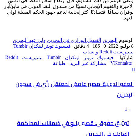
وعلى الرغم من ذلك التشاؤم، فإن ارتفاع أسعار النفط في الأشهر
الأخيرة والتقييم الإيجابي نسبيًا من صندوق النقد الدولي في مايو/أيار
يوفران سياقًا اقتصاديًا أكثر إيجابية لدعم جهود الحكم المقبلة لولي
العهد.
الوسوم
البحرين
التعديل الوزاري في البحرين
ولي عهد البحرين
8 يوليو، 2022
0
186
4 دقائق
فيسبوك
تويتر
لينكدإن
بينتيريست
واتساب
شاركها
فيسبوك
تويتر
لينكدإن
بينتيريست
مشاركة عبر البريد
طباعة
العفو الدولية: مصير غامض لمعتقل رأي في سجون
البحرين
توثيق حقوقي: قصور بالغ في ضمانات المحاكمة
العادلة في البحرين