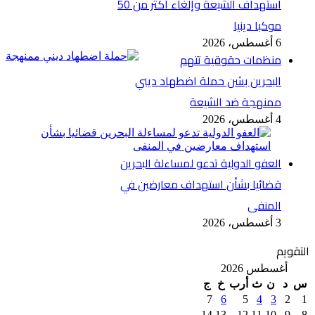
استهداف الشيعة وإلغاء أكثر من 50
موكبا دينيا
6 أغسطس، 2026
منظمات حقوقية تتهم
البحرين بشن حملة اضطهاد ديني
ممنهجة ضد الشيعة
4 أغسطس، 2026
العفو الدولية تدعو لمساءلة البحرين
قضائيا بشأن استهداف معارضين في
المنفى
3 أغسطس، 2026
التقويم
أغسطس 2026
س
د
ن
ث
أرب
خ
ج
7
6
5
4
3
2
1
14
13
12
11
10
9
8