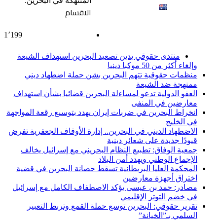
المنتهكة في البحرين.
English
الاقسام
1٬199
أخبار عاجلة
منتدى حقوقي يدين تصعيد البحرين استهداف الشيعة
وإلغاء أكثر من 50 موكبا دينيا
منظمات حقوقية تتهم البحرين بشن حملة اضطهاد ديني
ممنهجة ضد الشيعة
العفو الدولية تدعو لمساءلة البحرين قضائيا بشأن استهداف
معارضين في المنفى
انخراط البحرين في ضربات إيران يهدد بتوسيع رقعة المواجهة
في الخليج
الاضطهاد الديني في البحرين.. إدارة الأوقاف الجعفرية تفرض
قيودًا جديدة على شعائر دينية
جمعية الوفاق: تطبيع النظام البحريني مع إسرائيل يخالف
الإجماع الوطني ويهدد أمن البلاد
المحكمة العليا البريطانية تسقط حصانة البحرين في قضية
اختراق أجهزة معارضين
مصادر: حمد بن عيسى يؤكد الاصطفاف الكامل مع إسرائيل
في خضم التوتر الإقليمي
تقرير حقوقي: البحرين توسع حملة القمع وتربط التعبير
السلمي بـ”الخيانة”