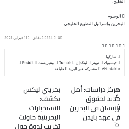
الخليج.
الوسوم
البحرين وإسرائيل
التطبيع الخليجي
0
224
2 دقائق
11 فبراير، 2021
ف
ت
ل
ب
و
ي
و
ي
T
ي
R
ا
شاركها
س
ي
ن
u
ن
e
ت
فيسبوك
تويتر
لينكدإن
بينتيريست
ب
ت
ك
m
ت
d
س
مشاركة عبر البريد
طباعة
و
ر
د
b
ي
d
ا
ك
إ
l
ر
i
ب
ن
r
ي
t
مركز دراسات: أمل
بحريني ليكس
م
س
ق
ت
جديد لحقوق
يكشف:
ا
الإنسان في البحرين
الاستخبارات
ل
في عهد بايدن
البحرينية حاولت
ا
ت
تخريب ندوة حول