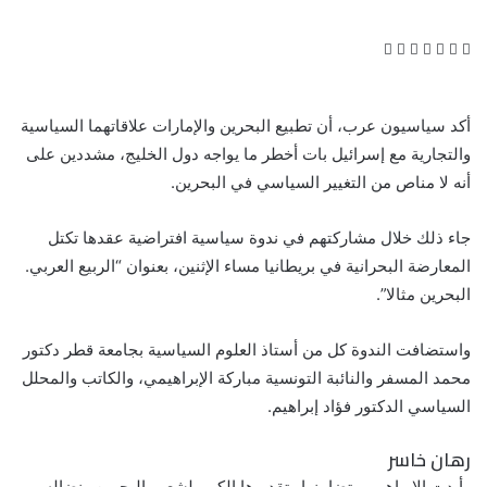
ف
ت
ل
ب
و
ي
و
ي
T
ي
R
ا
س
ي
ن
u
ن
e
ت
ب
ت
ك
m
ت
d
س
أكد سياسيون عرب، أن
تطبيع
البحرين والإمارات علاقاتهما السياسية
و
ر
د
b
ي
d
ا
والتجارية مع إسرائيل بات أخطر ما يواجه دول الخليج، مشددين على
ك
إ
l
ر
i
ب
أنه لا مناص من التغيير السياسي في البحرين.
ن
r
ي
t
س
ت
جاء ذلك خلال مشاركتهم في ندوة سياسية افتراضية عقدها تكتل
المعارضة البحرانية في بريطانيا مساء الإثنين، بعنوان “الربيع العربي.
البحرين مثالا”.
واستضافت الندوة كل من أستاذ العلوم السياسية بجامعة قطر دكتور
محمد المسفر والنائبة التونسية مباركة الإبراهيمي، والكاتب والمحلل
السياسي الدكتور فؤاد إبراهيم.
رهان خاسر
وأبدت الإبراهيمي تضامنها وتقديرها الكبير لشعب البحرين ونضاله