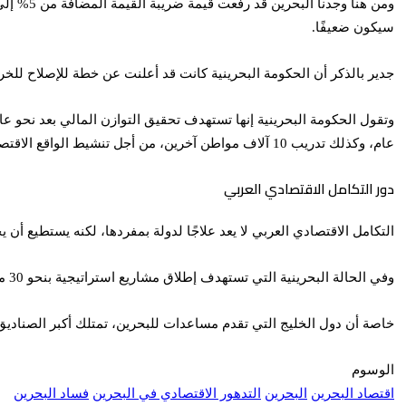
سيكون ضعيفًا.
جدير بالذكر أن الحكومة البحرينية كانت قد أعلنت عن خطة للإصلاح للخروج
عام، وكذلك تدريب 10 آلاف مواطن آخرين، من أجل تنشيط الواقع الاقتصادي في البلاد.
دور التكامل الاقتصادي العربي
التكامل الاقتصادي العربي لا يعد علاجًا لدولة بمفردها، لكنه يستطيع أن
وفي الحالة البحرينية التي تستهدف إطلاق مشاريع استراتيجية بنحو 30 مليار دولار، فلن تكون الديون هي البوابة المناسبة لتلك المشاريع بل الاستثمارات العربية المتبادلة.
خاصة أن دول الخليج التي تقدم مساعدات للبحرين، تمتلك أكبر الصناديق السيادية في المنطقة والعالم بنحو 2.6 تريليون دولار، وتوفير 
الوسوم
اقتصاد البحرين
البحرين
التدهور الاقتصادي في البحرين
فساد البحرين