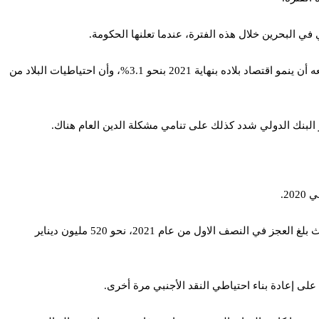
ويؤكد على تأثير تحسن أسعار النفط إيجابيًا على أداء الناتج المحلي للبحرين، ما أعلنه رشيد المعراج محافظ البنك المركزي في نوفمبر 2021، وتوقعه أن ينمو اقتصاد بلاده بنهاية 2021 بنحو 3.1%، وأن احتياطيات البلاد من
كما أن عجز الحساب الجاري بلغ في نفس العام 9.6%، إلا أن حكومة البحرين أعلنت في أغسطس 2021، أن ثمة تحسن في عجز ميزانية الدولة، حيث بلغ العجز في النصف الاول من عام 2021، نحو 520 مليون ديناير
على إعادة بناء احتياطي النقد الأجنبي مرة أخرى.