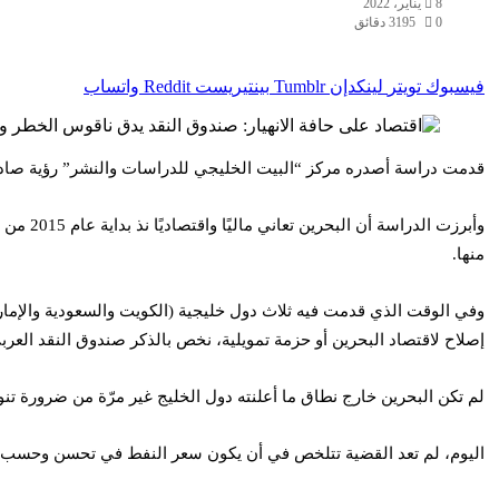
8 يناير، 2022
0
195
3 دقائق
فيسبوك
تويتر
لينكدإن
بينتيريست
واتساب
قدمت دراسة أصدره مركز “البيت الخليجي للدراسات والنشر” رؤية صادمة 
وأبرزت 
منها.
إصلاح لاقتصاد البحرين أو حزمة تمويلية، نخص بالذكر صندوق النقد العرب
لم تكن البحرين خارج نطاق ما أعلنته دول الخليج غير مرّة من ضرورة تنو
اليوم، لم تعد القضية تتلخص في أن يكون سعر النفط في تحسن وحسب، فالمط