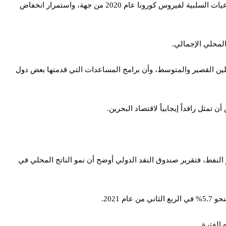
في مارس 2021، خرج تقرير بعثة صندوق النقد الدولي، ليعبر من خلال زيارة خبرائه للبحرين، عن وضع اقتصادي صعب، وبخاصة في ظل ثنائية التداعيات السلبية لفيروس كورونا عام 2020 من جهة، واستمرار انخفاض
 أن الأزمة المالية في البحرين، قائمة في الأجلين القصير والمتوسط، وأن برامج المساعدات التي قدمتها بعض دول
مثل رافداً إيجابياً لاقتصاد البحرين.
ر النفط، فتقرير صندوق النقد الدولي أوضح أن نمو الناتج المحلي في