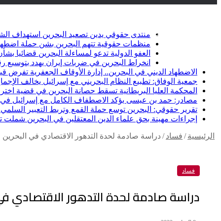
أخبار عاجلة
تويتر
فيسبوك
منتدى حقوقي يدين تصعيد البحرين استهداف الشيعة وإلغاء أ
منظمات حقوقية تتهم البحرين بشن حملة اضطها
العفو الدولية تدعو لمساءلة البحرين قضائيا ب
انخراط البحرين في ضربات إيران يهدد بتوسيع رق
الاضطهاد الديني في البحرين.. إدارة الأوقاف الجعفرية تفرض قيو
جمعية الوفاق: تطبيع النظام البحريني مع إسرائيل يخالف الإجماع
المحكمة العليا البريطانية تسقط حصانة البحرين في قضية اخت
مصادر: حمد بن عيسى يؤكد الاصطفاف الكامل مع إسرائيل في خ
تقرير حقوقي: البحرين توسع حملة القمع وتربط التعبير السلمي ب
إجراءات مهينة بحق علماء الدين المعتقلين في البحرين شملت تكب
الرئيسية
/
فساد
/
دراسة صادمة لحدة التدهور الاقتصادي في البحرين وا
فساد
دراسة صادمة لحدة التدهور الاقتصادي في ا