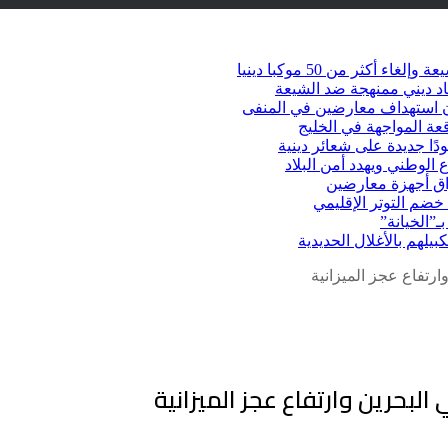
كثر من 50 موكبا دينيا
د ديني ممنهجة ضد الشيعة
شأن استهداف معارضين في المنفى
عة المواجهة في الخليج
دًا جديدة على شعائر دينية
 الوطني ويهدد أمن البلاد
راق أجهزة معارضين
ضم التوتر الإقليمي
ـ”الخيانة”
يلهم بالأغلال الحديدية
رتفاع عجز الميزانية
لبحرين وارتفاع عجز الميزانية