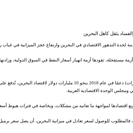
لحدة التدهور الاقتصادي في البحرين وارتفاع عجز الميزانية في غياب رؤ
الدراسة أن البحرين تعاني ماليًا واقتصاديًا نذ بداية عام 2015 من أزمة مستفحلة، تقودها أزمة انهيار أسعار 
وفي الوقت الذي قدمت فيه ثلاث دول خليجية (الكويت والسعودية والإمارات) دعمً
ي ومجلس الوحدة الاقتصادية العربية.
يع اقتصادها لمواجهة ما تعانيه من مشكلات، وبخاصة في فترات هبوط أسعار 
لوب للوصول لسعر تعادل في ميزانية البحرين، أن يصل سعر برميل النفط إلى