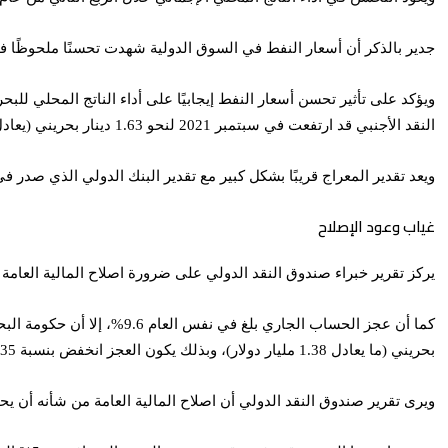
جدير بالذكر أن أسعار النفط في السوق الدولية شهدت تحسنًا ملحوظًا في النصف الثاني من عام 2021، وهو ما سينعكس عن نتائج النمو الاقتصادي في
النقد الأجنبي قد ارتفعت في سبتمبر 2021 لنحو 1.63 دينار بحريني (يعادل الدينار البحريني 2.65 دولار).
ويعد تقدير المعراج قريبًا بشكل كبير مع تقدير البنك الدولي الذي صدر في أكتوبر 2021، والذي توقع أن ينمو اقتصاد البحرين بنحو 3.2%، إلا أن تقرير البنك الدولي شدد كذلك على تنامي مشك
غياب وعود الإصلاح
يركز تقرير خبراء صندوق النقد الدولي على ضرورة اصلاح المالية العامة في مملكة
بحريني (ما يعادل 1.38 مليار دولار)، وبذلك يكون العجز انخفض بنسبة 35%، مقارنة بما كان عليه في نفس الفترة المناظرة من عام 2020.
ويرى تقرير صندوق النقد الدولي أن اصلاح المالية العامة من شأنه أن يح