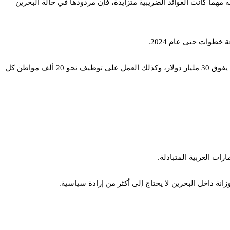
5% إلى 10%، ودخلت حيز التنفيذ مع بداية يناير 2022. ولابد أن نأخذ في الاعتبار أنه مهما كانت العوائد الضريبية متزايدة، فإن مردودها في حالة البحرين
خطوات حتى عام 2024.
وتقول الحكومة البحرينية إنها تستهدف تحقيق التوازن المالي بعد نحو عامين من الآن، وتتضمن هذه الخطة استهداف إطلاق مشاريع استراتيجية بما يفوق 30 مليار دولار، وكذلك العمل على توظيف نحو 20 ألف مواطن كل