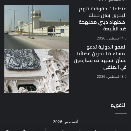
منظمات حقوقية تتهم
البحرين بشن حملة
اضطهاد ديني ممنهجة
ضد الشيعة
4 أغسطس، 2026
العفو الدولية تدعو
لمساءلة البحرين قضائيا
بشأن استهداف معارضين
في المنفى
3 أغسطس، 2026
التقويم
أغسطس 2026
س
د
ن
ث
أرب
خ
ج