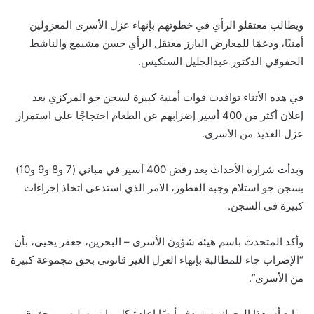
ويطالب معتقلو الرأي في خطوتهم بإنهاء عزل الأسرى المعزولين
أمنيًا، ودعمًا للمعارض البارز معتقل الرأي حسن مشيمع والناشط
الحقوقي الدكتور عبدالجليل السنكيس.
في هذه الأثناء توافدت قوات أمنية كبيرة لسجن جو المركزي بعد
إعلان أكثر من 400 أسير إضرابهم عن الطعام احتجاجًا على استمرار
عزل العديد من الأسرى.
وبدأت شرارة الأحداث بعد رفض 400 أسير في مباني (7 و8 و9 و10)
بسجن جو استلام وجبة الفطور، الامر الذي استدعى اتخاذ إجراءات
كبيرة في السجن.‍
وأكد المتحدث باسم هيئة شؤون الأسرى – البحرين، جعفر يحيى، بأن
“الإضراب جاء للمطالبة بإنهاء العزل الغير قانوني بحق مجموعة كبيرة
من الأسرى”.‍
‍وتابع أن هذا التحرك يستهدف أيضًا إعادة كل ما تم سلبه من حقوق