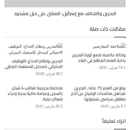
البحرين والتحالف مع إسرائيل: المشي على حبل مشدود
مقالات ذات صلة
وكالة عالمية: قمع ثورة البحرين
بداية العصر المظلم في البلاد
البحرين ونظام الخداع: التوظيف
الاحتيالي كمدخل للاستعباد المنزلي
14 فبراير، 2021
26 فبراير، 2026
يبلغ من العمر 75 عاما.. البحرين
محكمة بحرينية تعاقب 4 شبان
تتجاهل مناشدات الإفراج عن أكبر
بالسجن وغرامة مالية بحجة إحياء
معتقل سياسي بسجونها
شعائر دينية
5 مارس، 2021
20 مارس، 2021
اترك تعليقاً