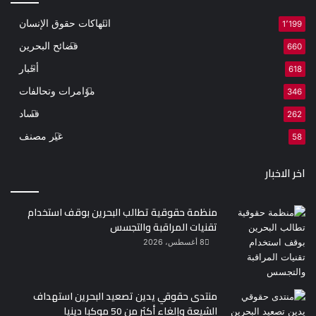
انتهاكات حقوق الإنسان
1٬199
فضائح البحرين
660
أخبار
618
مؤامرات وتحالفات
346
فساد
262
غير مصنف
58
اخر الاخبار
منظمة حقوقية تطالب البحرين بوقف استخدام
تقنيات المراقبة والتجسس
8 أغسطس، 2026
منتدى حقوقي يدين تصعيد البحرين استهداف
الشيعة وإلغاء أكثر من 50 موكبا دينيا