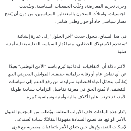
وجرى تجريم المعارضة، وحُلّت الجمعيات السياسية، وسُحبت
الجنسيات، وامتلأت السجون بالمعتقلين السياسيين، من دون أن يُفتح
مسار سياسي جاد أو حوار وطني شامل.
في هذا السياق، يتحول حديث “آخر الحلول” إلى عبارة إنشائية
تُستخدم للاستهلاك الخطابي، بينما تُدار السياسة الفعلية بعقلية أمنية
صلبة.
الأكثر دلالة أن الاتفاقيات الدفاعية تُبرم باسم “الأمن الوطني” بعيدًا
عن أي نقاش عام أو رقابة برلمانية حقيقية. المواطن البحريني الذي
يُطالَب بتحمّل أعباء اقتصادية متزايدة، من رفع الدعم إلى سياسات
التقشف، لا يُمنح الحق في معرفة تفاصيل التزامات سيادية طويلة
الأمد، قد تترتب عليها أكلاف مالية وأمنية وسياسية كبيرة.
وتُدار هذه الملفات خلف الأبواب المغلقة، ويُطلب من المجتمع القبول
بالأمر الواقع. هنا تصبح السيادة مفهومًا انتقائيًا: سيادة تُستدعى
لإسكات النقد، وتُهمَل حين يتعلق الأمر باتفاقيات مصيرية مع قوى