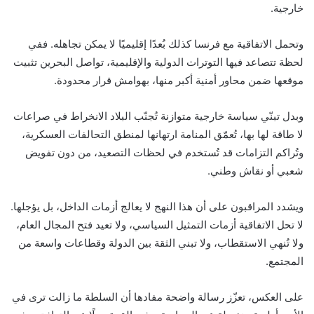
خارجية.
وتحمل الاتفاقية مع فرنسا كذلك بُعدًا إقليميًا لا يمكن تجاهله. ففي
لحظة تتصاعد فيها التوترات الدولية والإقليمية، تواصل البحرين تثبيت
موقعها ضمن محاور أمنية أكبر منها، بهوامش قرار محدودة.
وبدل تبنّي سياسة خارجية متوازنة تُجنّب البلاد الانخراط في صراعات
لا طاقة لها بها، تُعمّق المنامة ارتهانها لمنطق التحالفات العسكرية،
وتُراكم التزامات قد تُستخدم في لحظات التصعيد، من دون تفويض
شعبي أو نقاش وطني.
ويشدد المراقبون على أن هذا النهج لا يعالج أزمات الداخل، بل يؤجلها.
لا تحل الاتفاقية أزمات التمثيل السياسي، ولا تعيد فتح المجال العام،
ولا تُنهي الاستقطاب، ولا تبني الثقة بين الدولة وقطاعات واسعة من
المجتمع.
على العكس، تعزّز رسالة واضحة مفادها أن السلطة ما زالت ترى في