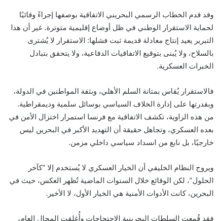
وقد قدم الخطاب الرسمي البحريني الاتفاقية بوصفها إجراءً وقائيًا
لحماية الاستقرار الوطني في ظل أوضاع إقليمية متوترة. غير أن هذا
التبرير يعيد إنتاج معادلة قديمة ثبت فشلها: الاستقرار لا يُشترى
بالسلاح، ولا يُبنى بتوقيع الاتفاقيات الدفاعية، ولا يتحقق بتبادل
الخبرات العسكرية.
فالاستقرار يُقاس بمتانة السلم الأهلي، وبثقة المواطنين في الدولة،
وبقدرتها على إدارة الخلاف السياسي بوسائل سلمية وديمقراطية.
من هذه الزاوية، تكشف الاتفاقية مع فرنسا استمرار اختزال الأمن في
بعده العسكري، وتجاهل حقيقة أن التهديد الأكبر في البحرين ليس
خارجيًا، بل نابع من انسداد سياسي داخلي مزمن.
ويروج النظام الخليفي أن الخيار العسكري لا يُستخدم إلا “كآخر
الحلول”، لكن الوقائع خلال السنوات الماضية تُظهر العكس، حيث في
البحرين، كانت الأدوات الأمنية هي الخيار الأول، لا الأخير.
فقد قُمِعت السلطات البحرينية الاحتجاجات وأُغلقت المجال العام،