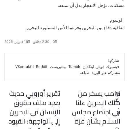
مسكنات، تؤجل الانفجار بدل أن تمنعه.
الوسوم
اتفاقية دفاع بين البحرين وفرنسا
الأمن المستورد
البحرين
0
30
2 دقائق
19 فبراير، 2026
ف
ت
ل
ب
و
ي
و
ي
T
ي
ا
R
شاركها
ي
س
ن
u
ن
ت
e
فيسبوك
تويتر
لينكدإن
بينتيريست
ب
ت
ك
ت
m
d
س
مشاركة عبر البريد
طباعة
و
ر
د
b
ي
ا
d
ك
إ
l
ر
i
ب
r
ن
ي
t
ترامب يسخر من
تقرير أوروبي حديث
م
س
ق
ت
ملك البحرين علنا
يعيد ملف حقوق
ا
في اجتماع مجلس
الإنسان في البحرين
ل
السلام بشأن غزة
إلى الواجهة: القيود
ا
ت