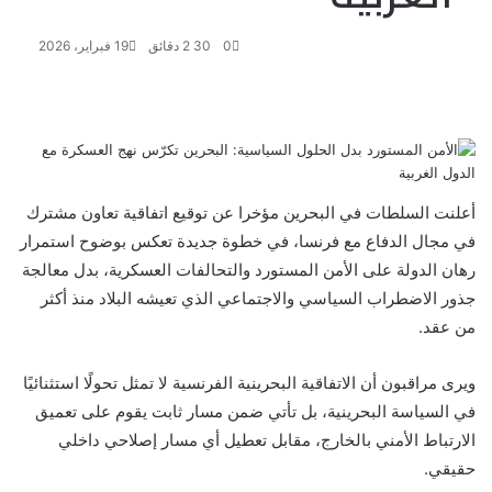
0
30
2 دقائق
19 فبراير، 2026
ف
ت
ل
ب
و
ي
و
ي
T
ي
ا
R
ي
س
ن
u
ن
ت
e
ب
ت
ك
ت
m
d
س
و
ر
د
b
ي
ا
d
أعلنت السلطات في البحرين مؤخرا عن توقيع اتفاقية تعاون مشترك
ك
إ
l
ر
i
ب
في مجال الدفاع مع فرنسا، في خطوة جديدة تعكس بوضوح استمرار
r
ن
ي
t
رهان الدولة على الأمن المستورد والتحالفات العسكرية، بدل معالجة
س
ت
جذور الاضطراب السياسي والاجتماعي الذي تعيشه البلاد منذ أكثر
من عقد.
ويرى مراقبون أن الاتفاقية البحرينية الفرنسية لا تمثل تحولًا استثنائيًا
في السياسة البحرينية، بل تأتي ضمن مسار ثابت يقوم على تعميق
الارتباط الأمني بالخارج، مقابل تعطيل أي مسار إصلاحي داخلي
حقيقي.